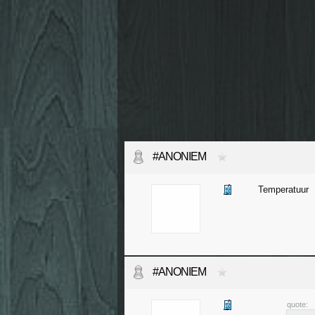
#ANONIEM
Temperatuur
#ANONIEM
quote: