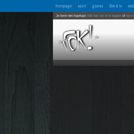
frontpage
sport
games
film & tv
web
Je bent niet ingelogd.
Klik hier om in te loggen
of
hier 