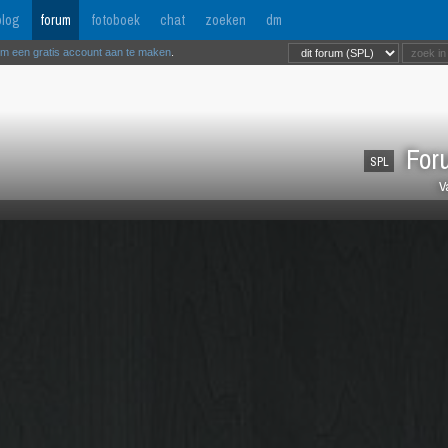
log
forum
fotoboek
chat
zoeken
dm
om een gratis account aan te maken
.
Foru
SPL
V