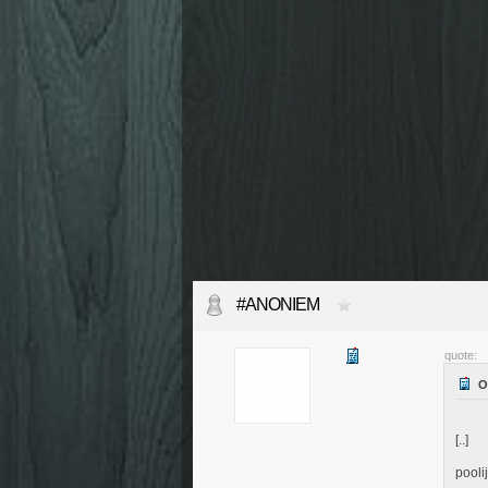
#ANONIEM
quote:
[..]
pooli