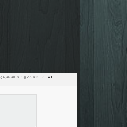
ag 6 januari 2018 @ 22:29
:10
#5