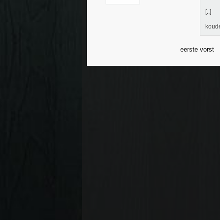
[..]
koude
eerste vorst