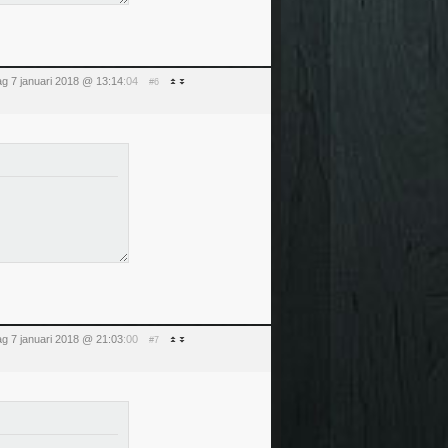
g 7 januari 2018 @ 13:14
:04
#6
g 7 januari 2018 @ 21:03
:00
#7