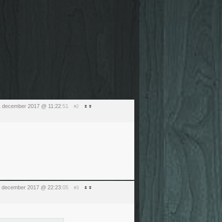
1 december 2017 @ 11:22
:51
#2
 december 2017 @ 22:23
:05
#3