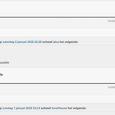
zonda
Op
zaterdag 6 januari 2018 22:29
schreef
aloa
het volgende:
uwdek
de
zonda
Op
zondag 7 januari 2018 13:14
schreef
InverHouse
het volgende: