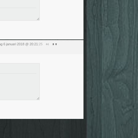
ag 6 januari 2018 @ 20:21
:25
#4