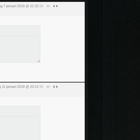
g 7 januari 2018 @ 21:32
:58
#8
 11 januari 2018 @ 20:13
:36
#9