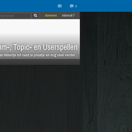
doneren
inbreuk?
m-, Topic- en Userspellen
an tikkertje tot raad je plaatje en nog veel verder...