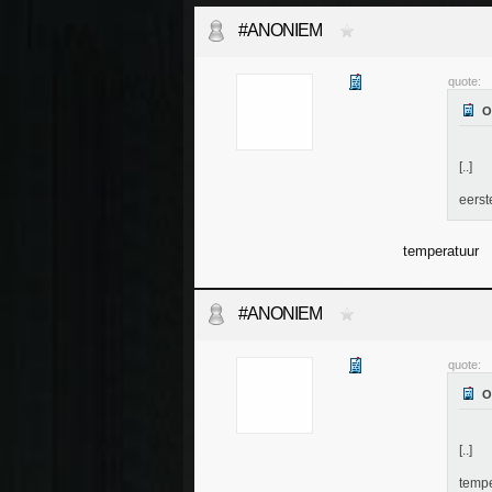
#ANONIEM
quote:
[..]
eerst
temperatuur
#ANONIEM
quote:
[..]
tempe