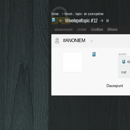
Index
»
forum-, topic- en userspellen
Weerlepeltopic #12
abonnement
Unibet
Coolblue
Bitvavo
#ANONIEM
quote:
nat
Dauwpunt