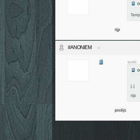
Temp
rijp
#ANONIEM
quote:
[..]
rijp
poolijs