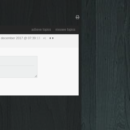
actieve topics
nieuwe topics
 december 2017 @ 07:39
:13
#1