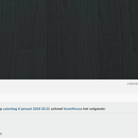
zaterd
Op
zaterdag 6 januari 2018 20:21
schreef
InverHouse
het volgende:
js