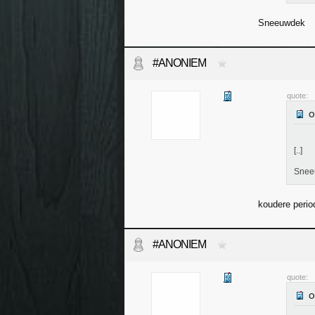
Sneeuwdek
#ANONIEM
quote:
[..]
Snee
koudere perio
#ANONIEM
quote: