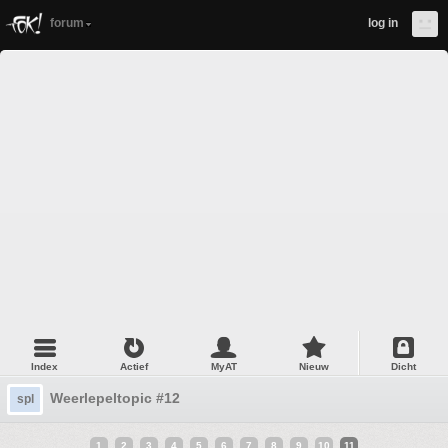
forum
log in
Index
Actief
MyAT
Nieuw
Dicht
Weerlepeltopic #12
spl
1
2
3
4
5
6
7
8
9
10
11