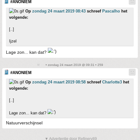
#ANONIEM
Op
zondag 24 maart 2019 08:43
schreef
Pascalho
het
volgende:
[..]
Ijzel
Lage zon... kan dat?
• zondag 24 maart 2019 @ 09:31 • 259
#ANONIEM
Op
zondag 24 maart 2019 08:58
schreef
Charlotte3
het
volgende:
[..]
Lage zon... kan dat?
Natuurverschijnsel
▼ Advertentie door Refinery89