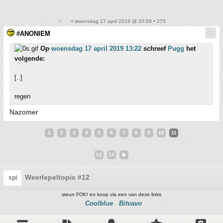
• woensdag 17 april 2019 @ 20:59 • 275
#ANONIEM
Op
woensdag 17 april 2019 13:22
schreef
Pugg
het
volgende:
[..]
regen
Nazomer
1
2
3
4
5
6
7
8
9
10
11
12
13
Weerlepeltopic #12
spl
steun FOK! en koop via een van deze links
Coolblue
Bitvavo