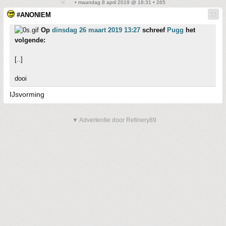
• maandag 8 april 2019 @ 18:31 • 265
#ANONIEM
Op
dinsdag 26 maart 2019 13:27
schreef
Pugg
het
volgende:
[..]
dooi
IJsvorming
▼ Advertentie door Refinery89