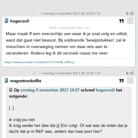
• zondag 5 november 2017 @ 14:28 • 23
hugecooll
Deelt corrigerende tikken uit
Maar maak ff een overzichtje van waar ik je zoal volg en uitlok,
want dat gaat niet bewust. Bij voldoende 'bewijsstukken' zal ik
misschien in overweging nemen om daar iets aan te
veranderen. Anders leg ik dit verzoek naast me neer
https://www.youtube.com/watch?v=C4mB_irRAog
• zondag 5 november 2017 @ 14:33 • 24
magnetronkoffie
Op
zondag 5 november 2017 14:27
schreef
hugecooll
het
volgende:
[..]
ik volg jou niet
Ik krijg eerder het idee dat jij Elvi volgt. Of wat was de reden dat je
dacht dat je in R&P was, anders dan haar post hier?