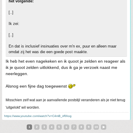
het volgende:
[..]
Ik zei:
[..]
En dat is inclusief insinuaties over m'n ex, puur en alleen maar
omdat zij het was die een goede post maakte.
Ik heb het even nagekeken en ik quoot je zelden en reageer als
ik je quoot zelden uitlokkend, dus ik ga je verzoek naast me
neerleggen.
Alsnog een fijne dag toegewenst
Misschien zelf wat aan je aanvallende poststijl veranderen als je niet terug
'uitgelokt' wil worden.
https://www.youtube.com/watch?v=C4mB_irRAog
1
2
3
4
5
6
7
8
9
10