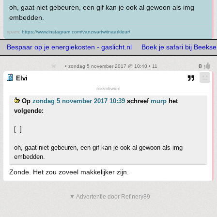
oh, gaat niet gebeuren, een gif kan je ook al gewoon als img
embedden.
spam:
https://www.instagram.com/vanzwartwitnaarkleur/
Bespaar op je energiekosten - gaslicht.nl
Boek je safari bij Beeks
• zondag 5 november 2017 @ 10:40 • 11
Elvi
miemkwien
Op
zondag 5 november 2017 10:39
schreef
murp
het
volgende:
[..]
oh, gaat niet gebeuren, een gif kan je ook al gewoon als img
embedden.
Zonde. Het zou zoveel makkelijker zijn.
▼ Advertentie door Refinery89