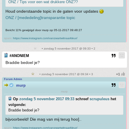
ONZ / Tips voor een wat drukkere ONZ??
Houd onderstaande topic in de gaten voor updates
ONZ / [mededeling]transparantie topic
Bericht 11% gewijzigd door murp op 05-11-2017 09:48:27
spam:
https://www.instagram.com/vanzwartwitnaarkleur/
• zondag 5 november 2017 @ 09:33 • 2
#ANONIEM
Braddie bedoel je?
• zondag 5 november 2017 @ 09:34 • 3
Forum Admin
murp
murp
Op
zondag 5 november 2017 09:33
schreef
scrupuleus
het
volgende:
Braddie bedoel je?
bijvoorbeeld! Die mag van mij terug hoo]..
spam:
https://www.instagram.com/vanzwartwitnaarkleur/