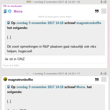
• zondag 5 november 2017 @ 14:18 • 16
PR en moderator
Moira
Heeft al lang geen punt meer.
Op
zondag 5 november 2017 14:18
schreef
magnetronkoffie
het volgende:
[..]
Dit soort opmerkingen in R&P plaatsen gaat natuurlijk ook niks
helpen, hugecooll.
Je zit in ONZ
Fuck the EBU.
• zondag 5 november 2017 @ 14:20 • 17
magnetronkoffie
Op
zondag 5 november 2017 14:18
schreef
Moira.
het
volgende:
[..]