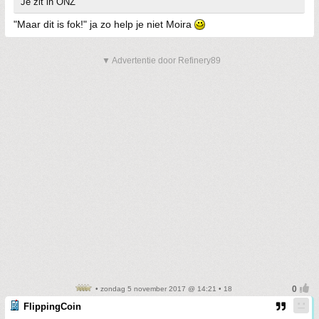
Je zit in ONZ
"Maar dit is fok!" ja zo help je niet Moira
▼ Advertentie door Refinery89
• zondag 5 november 2017 @ 14:21 • 18
FlippingCoin