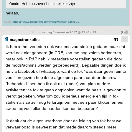
Zonde. Het zou zoveel makkelijker zijn.
helaas,
spam:
https://www.instagram.com/vanzwartwitnaarkleur/
• zondag 5 november 2017 @ 13:43 • 13
magnetronkoffie
Ik heb in het verleden ook weleens voorstellen gedaan maar dat
werd ook niet gehoord (in CRE, kan me nog zoiets herinneren,
maar ook in R&P heb ik meerdere voorstellen gedaan die door
de mods/admins werden getorpedeerd). Bepaalde dingen doe ik
nu via facebook of whatsapp, want op fok "was daar geen ruimte
voor" en gezien hoe ik de afgelopen paar jaar door de crew
"behandeld" ben ben ik ook niet (meer) van plan andere
activiteiten via fok te gaan ontplooien want de basis is gewoon te
verrot gebleken. Waarom zou ik serieus energie en tijd in fok
steken als ze zelf nog te lui zijn om met een paar klikken en een
swipe mij veel ellende hadden kunnen besparen?
Ik denk dat de eigen userbase door de leiding van fok best wel
verwaarloosd is geweest en dat mede daarom steeds meer