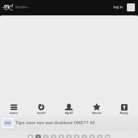
forum
log in
Index
Actief
MyAT
Nieuw
Reply
Tips voor een wat drukkere ONZ?? #2
onz
1
2
3
4
5
6
7
8
9
10