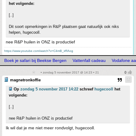
het volgende:
[..]
Dit soort opmerkingen in R&P plaatsen gaat natuurlijk ook niks
helpen, hugecooll.
nee R&P huilen in ONZ is productief
https://www.youtube.com/watch?v=C4mB_irRAog
Boek je safari bij Beekse Bergen
Vattenfall cadeau
Vodafone aa
• zondag 5 november 2017 @ 14:23 • 21
magnetronkoffie
Op
zondag 5 november 2017 14:22
schreef
hugecooll
het
volgende:
[..]
nee R&P huilen in ONZ is productief
Ik wil dat je me niet meer rondvolgt, hugecooll.