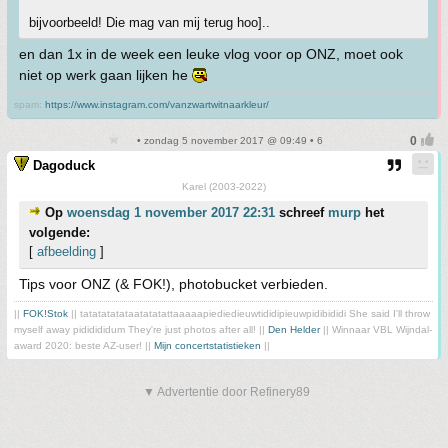
bijvoorbeeld! Die mag van mij terug hoo]..
en dan 1x in de week een leuke vlog voor op ONZ, moet ook
niet op werk gaan lijken he
spam:
https://www.instagram.com/vanzwartwitnaarkleur/
• zondag 5 november 2017 @ 09:49 • 6
Dagoduck
Karel (2003-2022)
Op
woensdag 1 november 2017 22:31
schreef
murp
het
volgende:
[
afbeelding
]
Tips voor ONZ (& FOK!), photobucket verbieden.
||
FOK!Stok
|| tatatatatataatatatattaaaaapiediedieuwtididipieuwpidibididi She said I'll throw
myself away pididididum They're just photos after all! ||
Den Helder
|| Winnaar VBL Wijndal-
award 2020: beste AZ-user! ||
Mijn concertstatistieken
||
▼ Advertentie door Refinery89