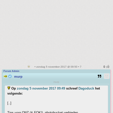
• zondag 5 november 2017 @ 09:50 • 7
Forum Admin
murp
murp
Op
zondag 5 november 2017 09:49
schreef
Dagoduck
het
volgende:
[..]
Tips voor ONZ (& FOK!), photobucket verbieden.