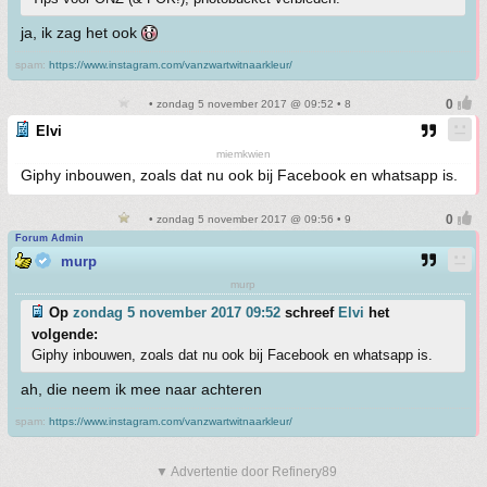
ja, ik zag het ook
spam:
https://www.instagram.com/vanzwartwitnaarkleur/
• zondag 5 november 2017 @ 09:52 • 8
Elvi
miemkwien
Giphy inbouwen, zoals dat nu ook bij Facebook en whatsapp is.
• zondag 5 november 2017 @ 09:56 • 9
Forum Admin
murp
murp
Op
zondag 5 november 2017 09:52
schreef
Elvi
het
volgende:
Giphy inbouwen, zoals dat nu ook bij Facebook en whatsapp is.
ah, die neem ik mee naar achteren
spam:
https://www.instagram.com/vanzwartwitnaarkleur/
▼ Advertentie door Refinery89