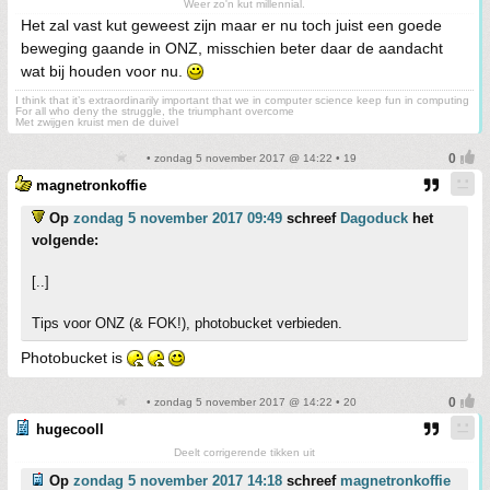
Weer zo'n kut millennial.
Het zal vast kut geweest zijn maar er nu toch juist een goede
beweging gaande in ONZ, misschien beter daar de aandacht
wat bij houden voor nu.
I think that it’s extraordinarily important that we in computer science keep fun in computing
For all who deny the struggle, the triumphant overcome
Met zwijgen kruist men de duivel
• zondag 5 november 2017 @ 14:22 • 19
magnetronkoffie
Op
zondag 5 november 2017 09:49
schreef
Dagoduck
het
volgende:
[..]
Tips voor ONZ (& FOK!), photobucket verbieden.
Photobucket is
• zondag 5 november 2017 @ 14:22 • 20
hugecooll
Deelt corrigerende tikken uit
Op
zondag 5 november 2017 14:18
schreef
magnetronkoffie