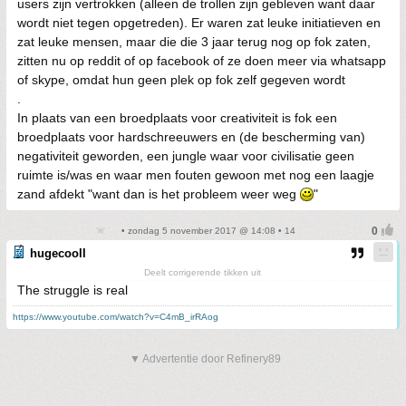
users zijn vertrokken (alleen de trollen zijn gebleven want daar
wordt niet tegen opgetreden). Er waren zat leuke initiatieven en
zat leuke mensen, maar die die 3 jaar terug nog op fok zaten,
zitten nu op reddit of op facebook of ze doen meer via whatsapp
of skype, omdat hun geen plek op fok zelf gegeven wordt
.
In plaats van een broedplaats voor creativiteit is fok een
broedplaats voor hardschreeuwers en (de bescherming van)
negativiteit geworden, een jungle waar voor civilisatie geen
ruimte is/was en waar men fouten gewoon met nog een laagje
zand afdekt "want dan is het probleem weer weg
"
• zondag 5 november 2017 @ 14:08 • 14
hugecooll
Deelt corrigerende tikken uit
The struggle is real
https://www.youtube.com/watch?v=C4mB_irRAog
▼ Advertentie door Refinery89