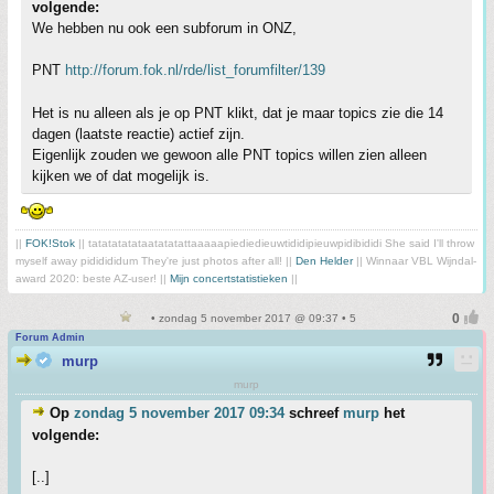
volgende:
We hebben nu ook een subforum in ONZ,
PNT
http://forum.fok.nl/rde/list_forumfilter/139
Het is nu alleen als je op PNT klikt, dat je maar topics zie die 14
dagen (laatste reactie) actief zijn.
Eigenlijk zouden we gewoon alle PNT topics willen zien alleen
kijken we of dat mogelijk is.
||
FOK!Stok
|| tatatatatataatatatattaaaaapiediedieuwtididipieuwpidibididi She said I'll throw
myself away pididididum They're just photos after all! ||
Den Helder
|| Winnaar VBL Wijndal-
award 2020: beste AZ-user! ||
Mijn concertstatistieken
||
• zondag 5 november 2017 @ 09:37 • 5
Forum Admin
murp
murp
Op
zondag 5 november 2017 09:34
schreef
murp
het
volgende:
[..]