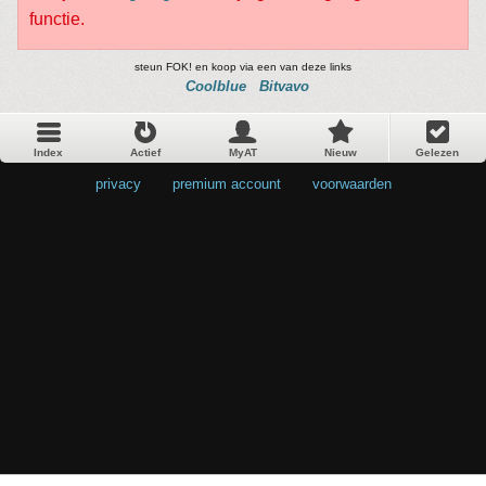
functie.
steun FOK! en koop via een van deze links
Coolblue
Bitvavo
Index
Actief
MyAT
Nieuw
Gelezen
privacy
•
premium account
•
voorwaarden