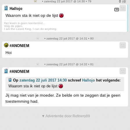
• zaterdag 22 juli 2017 @ 14:30 • 79
Hallojo
Waarom sta ik niet op de lijst
Het leven is geen krentenbol...
Volg de pijlen.
I am the Lizard King. I can do anything.
• zaterdag 22 juli 2017 @ 14:31 • 80
#ANONIEM
Hoi
• zaterdag 22 juli 2017 @ 14:32 • 81
#ANONIEM
Op
zaterdag 22 juli 2017 14:30
schreef
Hallojo
het volgende:
Waarom sta ik niet op de lijst
Jij mag niet van je moeder. Ze belde om te zeggen dat je geen
toestemming had.
▼ Advertentie door Refinery89