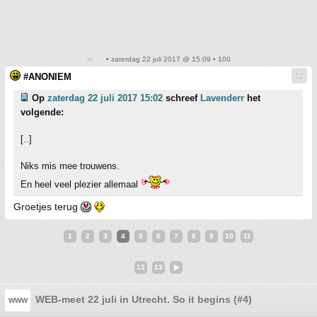
• zaterdag 22 juli 2017 @ 15:09 • 100
#ANONIEM
Op
zaterdag 22 juli 2017 15:02
schreef
Lavenderr
het
volgende:
[..]
Niks mis mee trouwens.
En heel veel plezier allemaal
Groetjes terug
1
2
3
4
5
6
7
8
9
10
11
12
13
WEB-meet 22 juli in Utrecht. So it begins (#4)
www