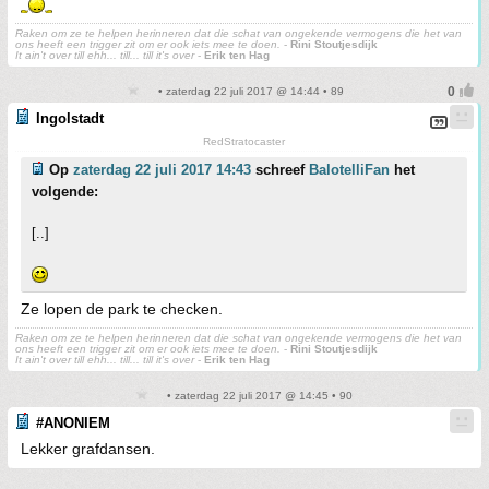
Raken om ze te helpen herinneren dat die schat van ongekende vermogens die het van
ons heeft een trigger zit om er ook iets mee te doen.
-
Rini Stoutjesdijk
It ain't over till ehh... till... till it's over
-
Erik ten Hag
• zaterdag 22 juli 2017 @ 14:44 • 89
Ingolstadt
RedStratocaster
Op
zaterdag 22 juli 2017 14:43
schreef
BalotelliFan
het
volgende:
[..]
Ze lopen de park te checken.
Raken om ze te helpen herinneren dat die schat van ongekende vermogens die het van
ons heeft een trigger zit om er ook iets mee te doen.
-
Rini Stoutjesdijk
It ain't over till ehh... till... till it's over
-
Erik ten Hag
• zaterdag 22 juli 2017 @ 14:45 • 90
#ANONIEM
Lekker grafdansen.