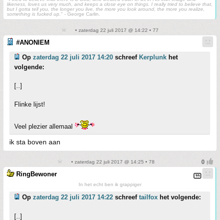
likeness, loves us very much, and keeps a close eye on things. I really tried to believe that,
but I gotta tell you, the longer you live, the more you look around, the more you realize,
something is fucked up.
" - George Carlin.
• zaterdag 22 juli 2017 @ 14:22 • 77
#ANONIEM
Op
zaterdag 22 juli 2017 14:20
schreef
Kerplunk
het
volgende:
[..]
Flinke lijst!
Veel plezier allemaal
ik sta boven aan
• zaterdag 22 juli 2017 @ 14:25 • 78
RingBewoner
In het echt ben ik grappiger
Op
zaterdag 22 juli 2017 14:22
schreef
tailfox
het volgende:
[..]