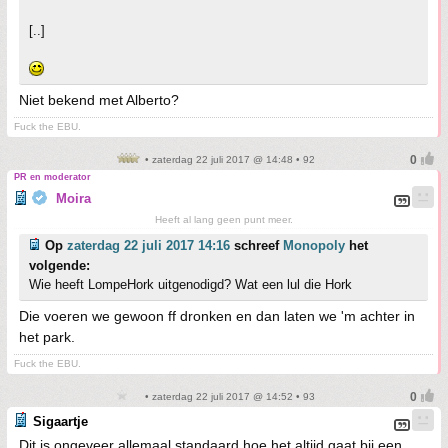
[..]
Niet bekend met Alberto?
Fuck the EBU.
• zaterdag 22 juli 2017 @ 14:48 • 92
PR en moderator
Moira
Heeft al lang geen punt meer.
Op
zaterdag 22 juli 2017 14:16
schreef
Monopoly
het
volgende:
Wie heeft LompeHork uitgenodigd? Wat een lul die Hork
Die voeren we gewoon ff dronken en dan laten we 'm achter in
het park.
Fuck the EBU.
• zaterdag 22 juli 2017 @ 14:52 • 93
Sigaartje
Dit is ongeveer allemaal standaard hoe het altijd gaat bij een