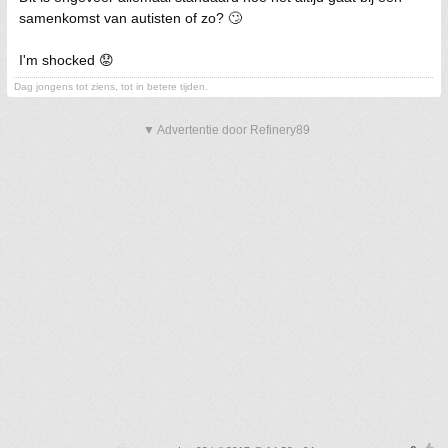
samenkomst van autisten of zo? 🙄
I'm shocked 😟
Dag jongens tot ziens, tot in betere tijden.
▼ Advertentie door Refinery89