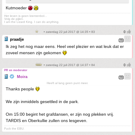
Kutmoeder
Het leven is geen krentenbol...
Volg de pijlen.
I am the Lizard King. I can do anything.
• zaterdag 22 juli 2017 @ 14:35 • 83
praadje
Ik zeg het nog maar eens. Heel veel plezier en wat leuk dat er
zoveel mensen zijn gekomen
• zaterdag 22 juli 2017 @ 14:37 • 84
PR en moderator
Moira
Heeft al lang geen punt meer.
Thanks people
We zijn inmiddels gesettled in de park.
Om 15:00 begint het grafdansen, er zijn nog plekken vrij.
TARDIS en Oberkullie zullen ons lesgeven.
Fuck the EBU.