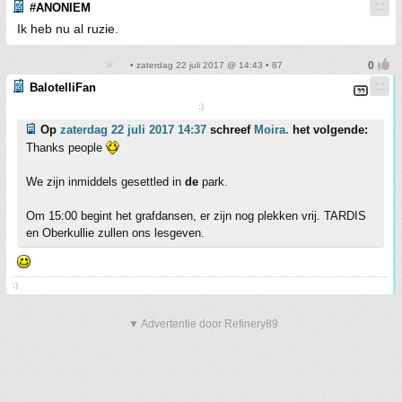
#ANONIEM
Ik heb nu al ruzie.
• zaterdag 22 juli 2017 @ 14:43 • 87
BalotelliFan
:)
Op
zaterdag 22 juli 2017 14:37
schreef
Moira.
het volgende:
Thanks people
We zijn inmiddels gesettled in
de
park.
Om 15:00 begint het grafdansen, er zijn nog plekken vrij. TARDIS
en Oberkullie zullen ons lesgeven.
:)
▼ Advertentie door Refinery89