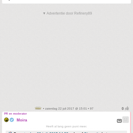
▼ Advertentie door Refinery89
• zaterdag 22 juli 2017 @ 15:01 • 97
PR en moderator
Moira
Heeft al lang geen punt meer.