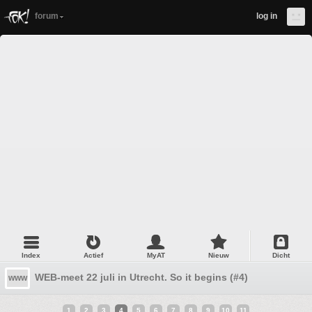
forum
log in
Index
Actief
MyAT
Nieuw
Dicht
WEB-meet 22 juli in Utrecht. So it begins (#4)
www
1
2
3
4
5
6
7
8
9
10
11