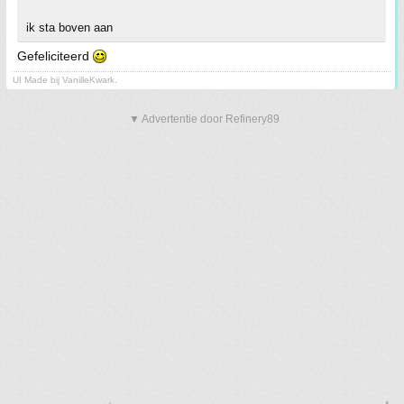
ik sta boven aan
Gefeliciteerd
UI Made bij VanilleKwark.
▼ Advertentie door Refinery89