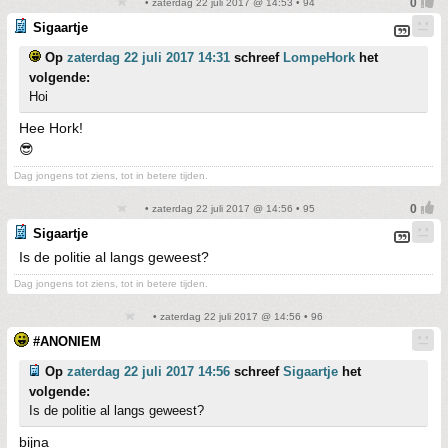
• zaterdag 22 juli 2017 @ 14:53 • 94
Sigaartje
Op
zaterdag 22 juli 2017 14:31
schreef
LompeHork
het
volgende:
Hoi
Hee Hork!
😎
Dag jongens tot ziens, tot in betere tijden.
• zaterdag 22 juli 2017 @ 14:56 • 95
Sigaartje
Is de politie al langs geweest?
Dag jongens tot ziens, tot in betere tijden.
• zaterdag 22 juli 2017 @ 14:56 • 96
#ANONIEM
Op
zaterdag 22 juli 2017 14:56
schreef
Sigaartje
het
volgende:
Is de politie al langs geweest?
bijna