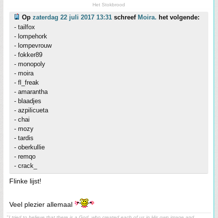
Het Stokbrood
Op
zaterdag 22 juli 2017 13:31
schreef
Moira.
het volgende:
- tailfox
- lompehork
- lompevrouw
- fokker89
- monopoly
- moira
- fl_freak
- amarantha
- blaadjes
- azpilicueta
- chai
- mozy
- tardis
- oberkullie
- remqo
- crack_
Flinke lijst!
Veel plezier allemaal
"
I tried to believe that there is a God, who created each of us in His own image and