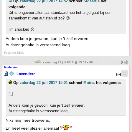
Op
zaterdag 22 juli 2017 14:52
schreef
Sigaartje
het
volgende:
Dit is ongeveer allemaal standaard hoe het altijd gaat bij een
samenkomst van autisten of zo? 🙄
I'm shocked 😟
Anders kom je gewoon, kun je 't zelf ervaren.
Autistengehalte is verrassend laag
Fuck the EBU.
• zaterdag 22 juli 2017 @ 15:02 • 98
Moderator
Lavenderr
Op
zaterdag 22 juli 2017 15:01
schreef
Moira.
het volgende:
[..]
Anders kom je gewoon, kun je 't zelf ervaren.
Autistengehalte is verrassend laag
Niks mis mee trouwens.
En heel veel plezier allemaal