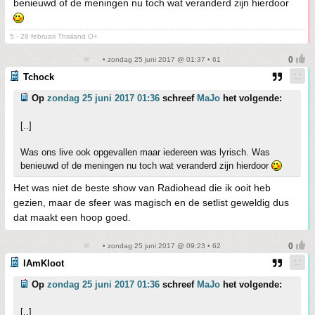
benieuwd of de meningen nu toch wat veranderd zijn hierdoor
5 - 28 februari Thailand O+
• zondag 25 juni 2017 @ 01:37 • 61
Tchock
Op
zondag 25 juni 2017 01:36
schreef
MaJo
het volgende:
[..]
Was ons live ook opgevallen maar iedereen was lyrisch. Was
benieuwd of de meningen nu toch wat veranderd zijn hierdoor
Het was niet de beste show van Radiohead die ik ooit heb
gezien, maar de sfeer was magisch en de setlist geweldig dus
dat maakt een hoop goed.
• zondag 25 juni 2017 @ 09:23 • 62
IAmKloot
Op
zondag 25 juni 2017 01:36
schreef
MaJo
het volgende:
[..]