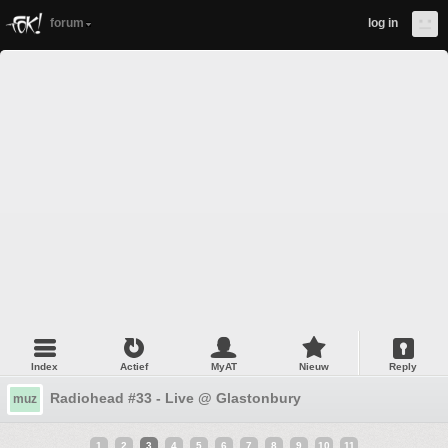
forum
log in
Index
Actief
MyAT
Nieuw
Reply
Radiohead #33 - Live @ Glastonbury
muz
1
2
3
4
5
6
7
8
9
10
11