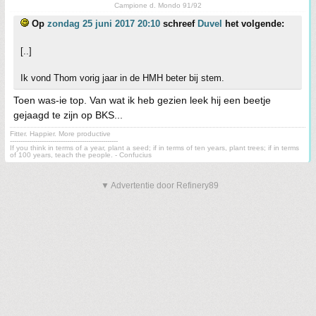
Campione d. Mondo 91/92
Op
zondag 25 juni 2017 20:10
schreef
Duvel
het volgende:
[..]
Ik vond Thom vorig jaar in de HMH beter bij stem.
Toen was-ie top. Van wat ik heb gezien leek hij een beetje
gejaagd te zijn op BKS...
Fitter. Happier. More productive
---------------------------------------------------
If you think in terms of a year, plant a seed; if in terms of ten years, plant trees; if in terms
of 100 years, teach the people. - Confucius
▼ Advertentie door Refinery89