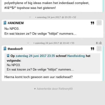
polyethylene of big ideas maken het inderdaad compleet,
#/&**$/^ topshow was het gisteren!
• zaterdag 24 juni 2017 @ 23:35 • 52
#ANONIEM
Nu NPO3.
En wat kiezen ze? De veilige "hitlijst" nummers...
• zaterdag 24 juni 2017 @ 23:42 • 53
theodoor9
Op
zaterdag 24 juni 2017 23:35
schreef
Handleiding
het
volgende:
Nu NPO3.
En wat kiezen ze? De veilige "hitlijst" nummers...
Hierna komt toch gewoon een uur radiohead?
▼ Advertentie door Refinery89