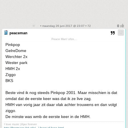
• maandag 26 juni 2017 @ 23:07 • 72
peaceman
Peace Man! ofzo...
Pinkpop
GelreDome
Werchter 2x
Wester park
HMH 2x
Ziggo
BKS
Beste vind ik nog steeds Pinkpop 2001. Maar misschien is dat
omdat dat de eerste keer was dat ik ze live zag.
HMH van vorig jaar zit daar vlak achter trouwens en dan volgt
ziggo.
De minste was wmb de eerste keer in de HMH.
I love music |Ajax forever
http://frontpage.fok.nl/c(...)-feest-of-farce.html