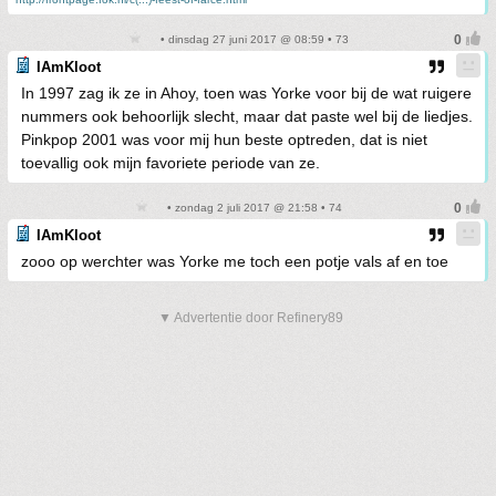
• dinsdag 27 juni 2017 @ 08:59 • 73
IAmKloot
In 1997 zag ik ze in Ahoy, toen was Yorke voor bij de wat ruigere
nummers ook behoorlijk slecht, maar dat paste wel bij de liedjes.
Pinkpop 2001 was voor mij hun beste optreden, dat is niet
toevallig ook mijn favoriete periode van ze.
• zondag 2 juli 2017 @ 21:58 • 74
IAmKloot
zooo op werchter was Yorke me toch een potje vals af en toe
▼ Advertentie door Refinery89