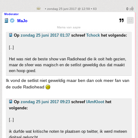
• zondag 25 juni 2017 @ 12:59 • 63
Moderator
MaJo
Mama van aapie
Op
zondag 25 juni 2017 01:37
schreef
Tchock
het volgende:
[..]
Het was niet de beste show van Radiohead die ik ooit heb gezien,
maar de sfeer was magisch en de setlist geweldig dus dat maakt
een hoop goed.
Ik vond de setlist niet geweldig maar ben dan ook meer fan van
de oude Radiohead
Op
zondag 25 juni 2017 09:23
schreef
IAmKloot
het
volgende:
[..]
ik durfde wat kritische noten te plaatsen op twitter, ik werd meteen
digitaal gelyncht