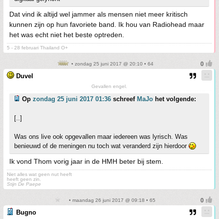
Dat vind ik altijd wel jammer als mensen niet meer kritisch
kunnen zijn op hun favoriete band. Ik hou van Radiohead maar
het was echt niet het beste optreden.
5 - 28 februari Thailand O+
• zondag 25 juni 2017 @ 20:10 • 64
Duvel
Gevallen engel.
Op
zondag 25 juni 2017 01:36
schreef
MaJo
het volgende:
[..]
Was ons live ook opgevallen maar iedereen was lyrisch. Was
benieuwd of de meningen nu toch wat veranderd zijn hierdoor
Ik vond Thom vorig jaar in de HMH beter bij stem.
Niet alles wat geen nut heeft
heeft geen zin.
Stijn De Paepe
• maandag 26 juni 2017 @ 09:18 • 65
Bugno