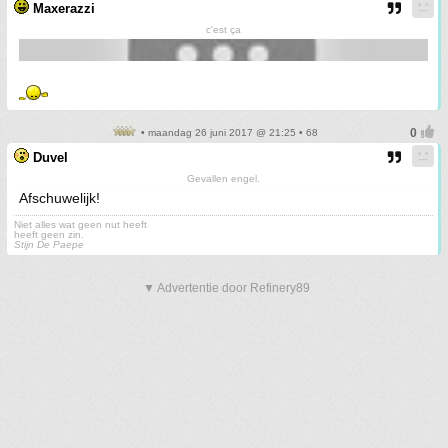
Maxerazzi
c'est ça
• maandag 26 juni 2017 @ 21:25 • 68
Duvel
Gevallen engel.
Afschuwelijk!
Niet alles wat geen nut heeft
heeft geen zin.
Stijn De Paepe
▼ Advertentie door Refinery89