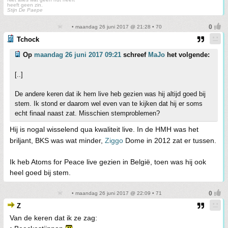
heeft geen zin.
Stijn De Paepe
• maandag 26 juni 2017 @ 21:28 • 70
Tchock
Op
maandag 26 juni 2017 09:21
schreef
MaJo
het volgende:
[..]
De andere keren dat ik hem live heb gezien was hij altijd goed bij
stem. Ik stond er daarom wel even van te kijken dat hij er soms
echt finaal naast zat. Misschien stemproblemen?
Hij is nogal wisselend qua kwaliteit live. In de HMH was het
briljant, BKS was wat minder,
Ziggo
Dome in 2012 zat er tussen.
Ik heb Atoms for Peace live gezien in België, toen was hij ook
heel goed bij stem.
• maandag 26 juni 2017 @ 22:09 • 71
Z
Van de keren dat ik ze zag: