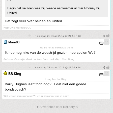
Begin het seizoen was hij tweede aanvoerder achter Rooney bij
United.
Dat zegt veel over beiden en United
RED ONS HENNIEGOD
• dinsdag 28 maart 2017 @ 21:53 • 13
Mani89
We try not to sexualize them.
Ik heb nog niks van de wedstrijd gezien, hoe spelen We?
Reis ver, drink wijn, denk na, lach hard, duik diep. Kom Terug.
• dinsdag 28 maart 2017 @ 21:54 • 14
BB-King
Long live the King!
Barry Hughes leeft toch nog? Is dat niet een goede
bondscoach?
Wat lees je mijn signature? Heb ik soms wat van je aan?
▼ Advertentie door Refinery89