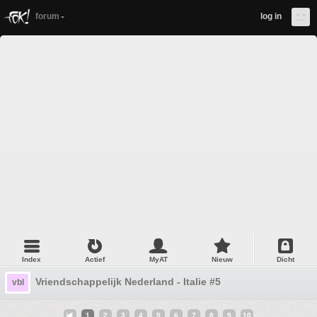
forum
log in
Index
Actief
MyAT
Nieuw
Dicht
Vriendschappelijk Nederland - Italie #5
vbl
1
2
3
4
5
6
7
8
9
10