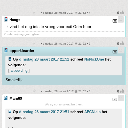
• dinsdag 28 maart 2017 @ 21:52 • 4
Haags
Ik vind het nog iets te vroeg voor exit Grim hoor.
Zonder wrijving geen glans
• dinsdag 28 maart 2017 @ 21:52 • 5
opperkleurder
Op
dinsdag 28 maart 2017 21:52
schreef
NoNickOne
het
volgende:
[
afbeelding
]
Smakelijk
• dinsdag 28 maart 2017 @ 21:52 • 6
Mani89
We try not to sexualize them.
Op
dinsdag 28 maart 2017 21:51
schreef
AFCNiels
het
volgende: