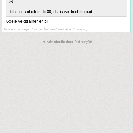
[..]
Robson is al dik in de 80, dat is wel heel erg oud.
Goeie veldtrainer er bij.
Reis ver, drink wijn, denk na, lach hard, duik diep. Kom Terug.
▼ Advertentie door Refinery89