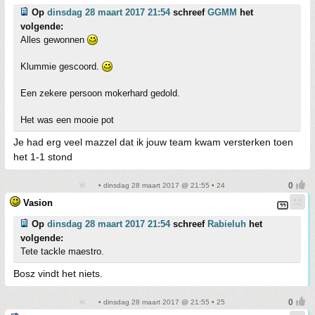
Op
dinsdag 28 maart 2017 21:54
schreef
GGMM
het
volgende:
Alles gewonnen
Klummie gescoord.
Een zekere persoon mokerhard gedold.
Het was een mooie pot
Je had erg veel mazzel dat ik jouw team kwam versterken toen
het 1-1 stond
• dinsdag 28 maart 2017 @ 21:55 • 24
Vasion
Op
dinsdag 28 maart 2017 21:54
schreef
Rabieluh
het
volgende:
Tete tackle maestro.
Bosz vindt het niets.
• dinsdag 28 maart 2017 @ 21:55 • 25