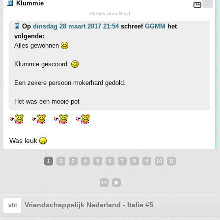
Klummie
Sterker door Strijd
Op
dinsdag 28 maart 2017 21:54
schreef
GGMM
het
volgende:
Alles gewonnen
Klummie gescoord.
Een zekere persoon mokerhard gedold.
Het was een mooie pot
Was leuk
1
2
3
4
5
6
7
8
9
10
11
12
Vriendschappelijk Nederland - Italie #5
vbl