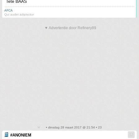
Tete BAAS
AFCA
Qui audet adipiscitur
▼ Advertentie door Refinery89
• dinsdag 28 maart 2017 @ 21:54 • 23
#ANONIEM