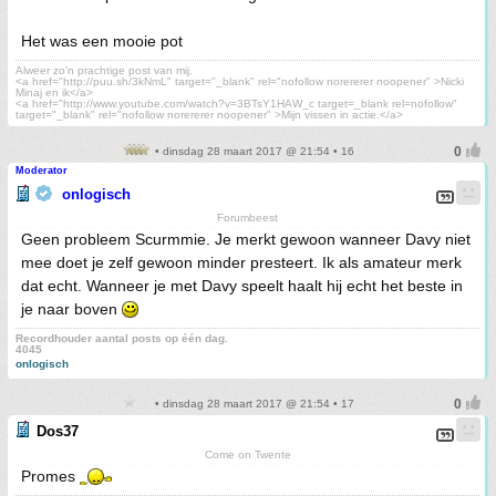
Het was een mooie pot
Alweer zo'n prachtige post van mij.
<a href="http://puu.sh/3kNmL" target="_blank" rel="nofollow norererer noopener" >Nicki
Minaj en ik</a>
<a href="http://www.youtube.com/watch?v=3BTsY1HAW_c target=_blank rel=nofollow"
target="_blank" rel="nofollow norererer noopener" >Mijn vissen in actie.</a>
• dinsdag 28 maart 2017 @ 21:54 • 16
Moderator
onlogisch
Forumbeest
Geen probleem Scurmmie. Je merkt gewoon wanneer Davy niet
mee doet je zelf gewoon minder presteert. Ik als amateur merk
dat echt. Wanneer je met Davy speelt haalt hij echt het beste in
je naar boven
Recordhouder aantal posts op één dag.
4045
onlogisch
• dinsdag 28 maart 2017 @ 21:54 • 17
Dos37
Come on Twente
Promes