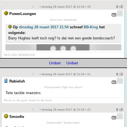
• dinsdag 28 maart 2017 @ 21:54 • 20
PowerLoungen
Duurt een kwartiertje
Op
dinsdag 28 maart 2017 21:54
schreef
BB-King
het
volgende:
Barry Hughes leeft toch nog? Is dat niet een goede bondscoach?
RED ONS HENNIEGOD
Unibet
Unibet
• dinsdag 28 maart 2017 @ 21:54 • 21
Rabieluh
Pronopower! Fight the ploon!
Tete tackle maestro.
Recht zo die gaat, braaf zo die heen.
• dinsdag 28 maart 2017 @ 21:54 • 22
Smoofie
Duikeendje? Duikeendje!!