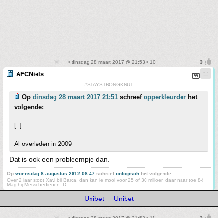
• dinsdag 28 maart 2017 @ 21:53 • 10
AFCNiels
#STAYSTRONGKNUT
Op
dinsdag 28 maart 2017 21:51
schreef
opperkleurder
het
volgende:
[..]
Al overleden in 2009
Dat is ook een probleempje dan.
Op
woensdag 8 augustus 2012 08:47
schreef
onlogisch
het volgende:
Over 2 jaar stopt Xavi bij Barça, dan kan ie mooi voor 25 of 30 miljoen daar naar toe 8-)
Mag hij Messi bedienen :D
Unibet
Unibet
• dinsdag 28 maart 2017 @ 21:53 • 11