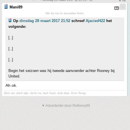
Mani89
We try not to sexualize them.
Op
dinsdag 28 maart 2017 21:52
schreef
Ajacied422
het
volgende:
[..]
[..]
[..]
Begin het seizoen was hij tweede aanvoerder achter Rooney bij
United.
Ah ok.
Reis ver, drink wijn, denk na, lach hard, duik diep. Kom Terug.
▼ Advertentie door Refinery89