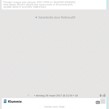
Premier League toto winnaar 2007-2008 en \[b\]2008-2009\[/b\]
Held Blaise NKUFO \[b\]All time topscoorder in Enschede\[/b\]
\[b\]WE WON IT ELEVEN TIMES!\[/b\]
▼ Advertentie door Refinery89
• dinsdag 28 maart 2017 @ 21:54 • 18
Klummie
Sterker door Strijd