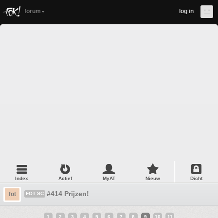
forum
log in
Index
Actief
MyAT
Nieuw
Dicht
#414 Prijzen!
fot
FOT SC
1
2
3
4
5
6
7
8
9
10
11