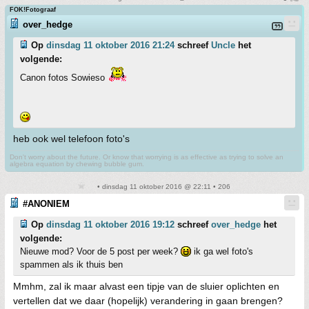
FOK!Fotograaf
over_hedge
Op
dinsdag 11 oktober 2016 21:24
schreef
Uncle
het
volgende:
Canon fotos Sowieso
heb ook wel telefoon foto's
Don't worry about the future. Or know that worrying is as effective as trying to solve an
algebra equation by chewing bubble gum.
• dinsdag 11 oktober 2016 @ 22:11 • 206
#ANONIEM
Op
dinsdag 11 oktober 2016 19:12
schreef
over_hedge
het
volgende:
Nieuwe mod? Voor de 5 post per week?
ik ga wel foto's
spammen als ik thuis ben
Mmhm, zal ik maar alvast een tipje van de sluier oplichten en
vertellen dat we daar (hopelijk) verandering in gaan brengen?