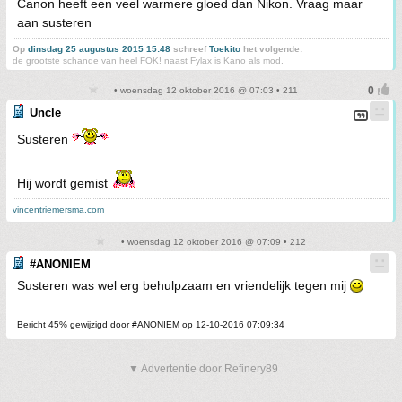
Canon heeft een veel warmere gloed dan Nikon. Vraag maar
aan susteren
Op
dinsdag 25 augustus 2015 15:48
schreef
Toekito
het volgende:
de grootste schande van heel FOK! naast Fylax is Kano als mod.
• woensdag 12 oktober 2016 @ 07:03 • 211
Uncle
Susteren
Hij wordt gemist
vincentriemersma.com
• woensdag 12 oktober 2016 @ 07:09 • 212
#ANONIEM
Susteren was wel erg behulpzaam en vriendelijk tegen mij
Bericht 45% gewijzigd door #ANONIEM op 12-10-2016 07:09:34
▼ Advertentie door Refinery89