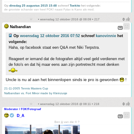
Op
dinsdag 25 augustus 2015 15:48
schreef
Toekito
het volgende:
de grootste schande van heel FOK! naast Fylax is Kano als mod.
• woensdag 12 oktober 2016 @ 08:09 • 217
Nalbandian
Op
woensdag 12 oktober 2016 07:52
schreef
kanovinnie
het
volgende:
Haha, op facebook staat een Q&A met Niki Terpstra.
Reageert er iemand dat de fotografen altijd veel geld verdienen met
de foto's en dat hij maar eens aan zijn portretrecht moet denken
Uncle is nu al aan het binnenlopen sinds ie pro is geworden
!
21-11-2005 Tennis Masters Cup
Nalbandian vs. Fort Minor made by Kleinzusje
• woensdag 12 oktober 2016 @ 08:11 • 218
Moderator / FOK!Fotograaf
D_A
Ben jij van die © ?