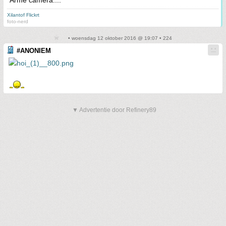
Arme camera....
Xilantof Flickrt
foto-nerd
• woensdag 12 oktober 2016 @ 19:07 • 224
#ANONIEM
▼ Advertentie door Refinery89