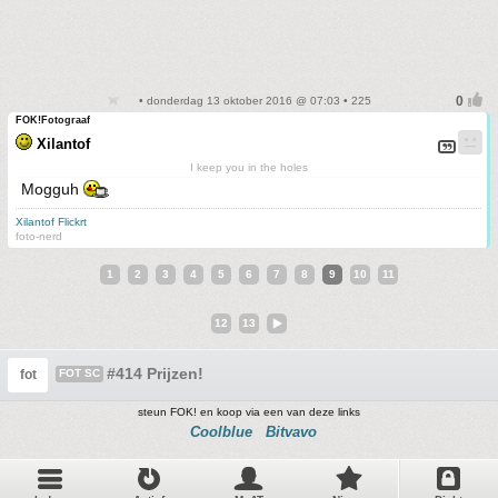
• donderdag 13 oktober 2016 @ 07:03 • 225
FOK!Fotograaf
Xilantof
I keep you in the holes
Mogguh
Xilantof Flickrt
foto-nerd
1
2
3
4
5
6
7
8
9
10
11
12
13
#414 Prijzen!
fot
FOT SC
steun FOK! en koop via een van deze links
Coolblue
Bitvavo