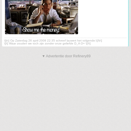
\[b\] Op Zaterdag 26 april 2008 22:35 schreef lauwert het volgende:\[/b\]
\[i\] Waar zouden we toch zijn zonder onze geliefde D_A O+ \[/i\]
▼ Advertentie door Refinery89