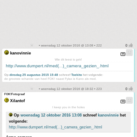
• woensdag 12 oktober 2016 @ 13:08 • 222
kanovinnie
Wie dit leest is gek!
http://www.dumpert.nl/med(...)_camera_gezien_.html
Op
dinsdag 25 augustus 2015 15:48
schreef
Toekito
het volgende:
de grootste schande van heel FOK! naast Fylax is Kano als mod.
• woensdag 12 oktober 2016 @ 18:32 • 223
FOK!Fotograaf
Xilantof
I keep you in the holes
Op
woensdag 12 oktober 2016 13:08
schreef
kanovinnie
het
volgende:
http://www.dumpert.nl/med(...)_camera_gezien_.html