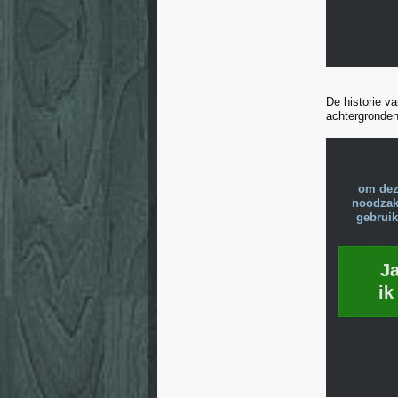
De historie v
achtergronden,
om dez
noodzake
gebruik
J
ik