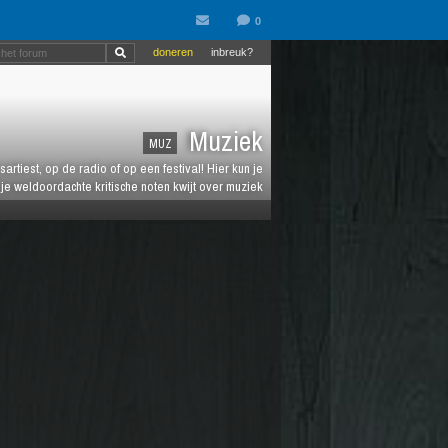
doneren
inbreuk?
Muziek
MUZ
artiest, op de radio of op een festival! Hier kun je
e weldoordachte kritische noten kwijt over muziek