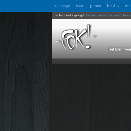
frontpage
sport
games
film & tv
web
Je bent niet ingelogd.
Klik hier om in te loggen
of
hier 
Het forum voor