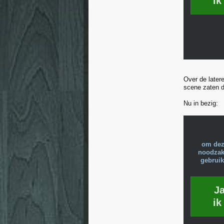
ik
Over de later
scene zaten du
Nu in bezig:
om dez
noodzake
gebruik
J
ik