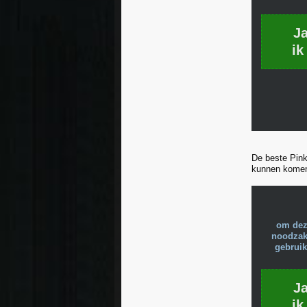
J
ik
De beste Pink 
kunnen kome
om dez
noodzake
gebruik
J
ik