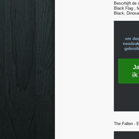
Bescrhijft de
Black Flag , 
Black, Dinosa
om dez
noodzake
gebruik
J
ik
The Fallen - 