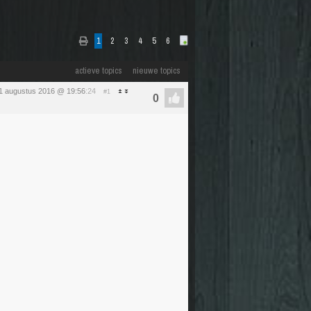
1
2
3
4
5
6
actieve topics
nieuwe topics
1 augustus 2016 @ 19:56
:24
#1