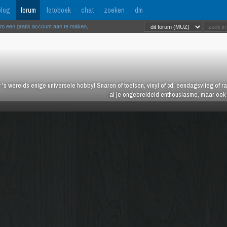
log
forum
fotoboek
chat
zoeken
dm
om een gratis account aan te maken
.
 's werelds enige universele hobby! Snaren of toetsen, vinyl of cd, eendagsvlieg of ras
al je ongebreideld enthousiasme, maar ook j