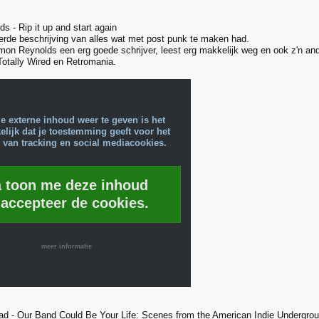
s - Rip it up and start again
eerde beschrijving van alles wat met post punk te maken had.
mon Reynolds een erg goede schrijver, leest erg makkelijk weg en ook z'n an
Totally Wired en Retromania.
e externe inhoud weer te geven is het
lijk dat je toestemming geeft voor het
 van tracking en social mediacookies.
a toon me deze inhoud
 accepteer de cookies.
meer informatie
ad - Our Band Could Be Your Life: Scenes from the American Indie Undergro