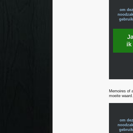
om dez
noodzake
gebruik
J
ik
Memoires of a
moeite waard.
om dez
noodzake
gebruik