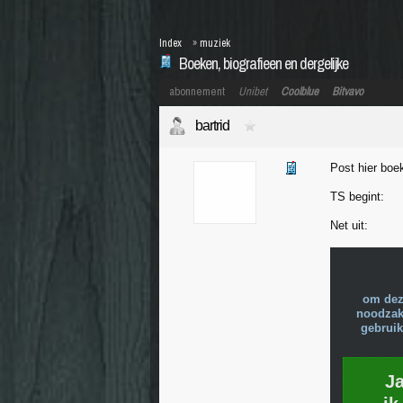
Index
»
muziek
Boeken, biografieen en dergelijke
abonnement
Unibet
Coolblue
Bitvavo
bartrid
Post hier boe
TS begint:
Net uit:
om dez
noodzake
gebruik
J