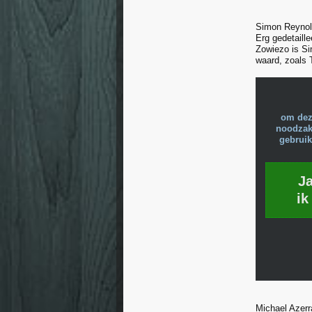
Simon Reynold
Erg gedetaill
Zowiezo is Si
waard, zoals 
om dez
noodzake
gebruik
J
ik
Michael Azerr