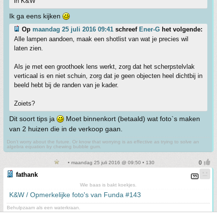
in K&W
Ik ga eens kijken
Op
maandag 25 juli 2016 09:41
schreef
Ener-G
het volgende:
Alle lampen aandoen, maak een shotlist van wat je precies wil
laten zien.
Als je met een groothoek lens werkt, zorg dat het scherpstelvlak
verticaal is en niet schuin, zorg dat je geen objecten heel dichtbij in
beeld hebt bij de randen van je kader.
Zoiets?
Dit soort tips ja
Moet binnenkort (betaald) wat foto`s maken
van 2 huizen die in de verkoop gaan.
Don't worry about the future. Or know that worrying is as effective as trying to solve an
algebra equation by chewing bubble gum.
• maandag 25 juli 2016 @ 09:50 • 130
fathank
Wie baas is bakt koekjes.
K&W / Opmerkelijke foto's van Funda #143
Behulpzaam als een waterkraan.
Op
woensdag 29 april 2015 16:30
schreef
seto
het volgende: