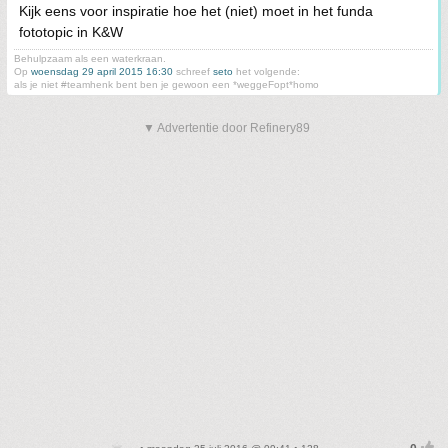
Kijk eens voor inspiratie hoe het (niet) moet in het funda
fototopic in K&W
Behulpzaam als een waterkraan.
Op
woensdag 29 april 2015 16:30
schreef
seto
het volgende:
als je niet #teamhenk bent ben je gewoon een *weggeFopt*homo
▼ Advertentie door Refinery89