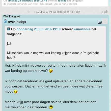
Op
dinsdag 25 augustus 2015 15:48
schreef
Toekito
het volgende:
de grootste schande van heel FOK! naast Fylax is Kano als mod.
• donderdag 21 juli 2016 @ 19:11 • 112
FOK!Fotograaf
over_hedge
Op
donderdag 21 juli 2016 19:10
schreef
kanovinnie
het
volgende:
[..]
Miisschien kan je nog wel wat korting krijgen waar je 'm gekocht
hebt?
Hoi, ik heb mijn nieuwe converter in de metro laten liggen mag ik
wat korting op een nieuwe?
Ik hoop dat facebook iets gaat opleveren en anders gevonden
voorwerpen. Dat iemand het vind en geen idee wat die er mee
moet
Maarja krijg over paar dagen salaris, dus denk dat het een
nieuwe kopen gaat worden.