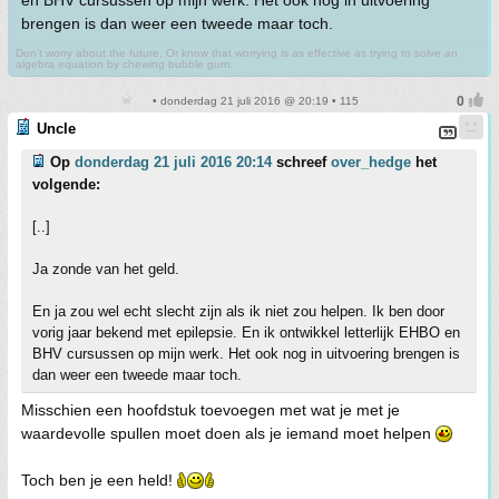
brengen is dan weer een tweede maar toch.
Don't worry about the future. Or know that worrying is as effective as trying to solve an
algebra equation by chewing bubble gum.
• donderdag 21 juli 2016 @ 20:19 • 115
Uncle
Op
donderdag 21 juli 2016 20:14
schreef
over_hedge
het
volgende:
[..]
Ja zonde van het geld.
En ja zou wel echt slecht zijn als ik niet zou helpen. Ik ben door
vorig jaar bekend met epilepsie. En ik ontwikkel letterlijk EHBO en
BHV cursussen op mijn werk. Het ook nog in uitvoering brengen is
dan weer een tweede maar toch.
Misschien een hoofdstuk toevoegen met wat je met je
waardevolle spullen moet doen als je iemand moet helpen
Toch ben je een held!