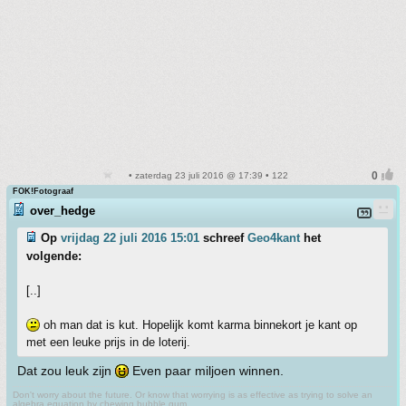
• zaterdag 23 juli 2016 @ 17:39 • 122
FOK!Fotograaf
over_hedge
Op
vrijdag 22 juli 2016 15:01
schreef
Geo4kant
het
volgende:
[..]
oh man dat is kut. Hopelijk komt karma binnekort je kant op
met een leuke prijs in de loterij.
Dat zou leuk zijn
Even paar miljoen winnen.
Don't worry about the future. Or know that worrying is as effective as trying to solve an
algebra equation by chewing bubble gum.