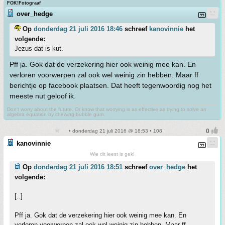
FOK!Fotograaf
over_hedge
Op
donderdag 21 juli 2016 18:46
schreef
kanovinnie
het
volgende:
Jezus dat is kut.
Pff ja. Gok dat de verzekering hier ook weinig mee kan. En
verloren voorwerpen zal ook wel weinig zin hebben. Maar ff
berichtje op facebook plaatsen. Dat heeft tegenwoordig nog het
meeste nut geloof ik.
Don't worry about the future. Or know that worrying is as effective as trying to solve an
algebra equation by chewing bubble gum.
• donderdag 21 juli 2016 @ 18:53 • 108
kanovinnie
Wie dit leest is gek!
Op
donderdag 21 juli 2016 18:51
schreef
over_hedge
het
volgende:
[..]
Pff ja. Gok dat de verzekering hier ook weinig mee kan. En
verloren voorwerpen zal ook wel weinig zin hebben. Maar ff