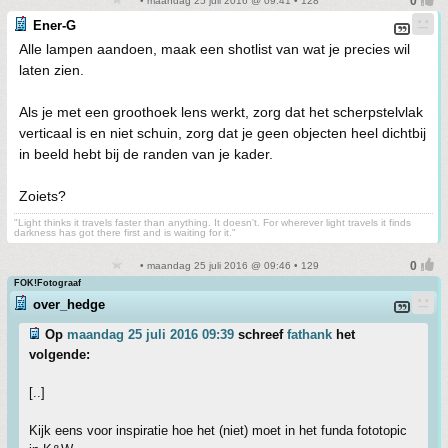
• maandag 25 juli 2016 @ 09:41 • 128
Ener-G
Alle lampen aandoen, maak een shotlist van wat je precies wil
laten zien.
Als je met een groothoek lens werkt, zorg dat het scherpstelvlak
verticaal is en niet schuin, zorg dat je geen objecten heel dichtbij
in beeld hebt bij de randen van je kader.
Zoiets?
"Light thinks it travels faster than anything. It doesn't. For wherever light travels it finds
darkness has got there first and is waiting for it."
• maandag 25 juli 2016 @ 09:46 • 129
FOK!Fotograaf
over_hedge
Op
maandag 25 juli 2016 09:39
schreef
fathank
het
volgende:
[..]
Kijk eens voor inspiratie hoe het (niet) moet in het funda fototopic