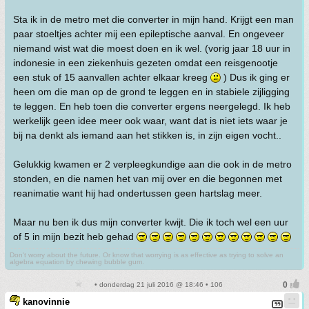
Sta ik in de metro met die converter in mijn hand. Krijgt een man
paar stoeltjes achter mij een epileptische aanval. En ongeveer
niemand wist wat die moest doen en ik wel. (vorig jaar 18 uur in
indonesie in een ziekenhuis gezeten omdat een reisgenootje
een stuk of 15 aanvallen achter elkaar kreeg
) Dus ik ging er
heen om die man op de grond te leggen en in stabiele zijligging
te leggen. En heb toen die converter ergens neergelegd. Ik heb
werkelijk geen idee meer ook waar, want dat is niet iets waar je
bij na denkt als iemand aan het stikken is, in zijn eigen vocht..
Gelukkig kwamen er 2 verpleegkundige aan die ook in de metro
stonden, en die namen het van mij over en die begonnen met
reanimatie want hij had ondertussen geen hartslag meer.
Maar nu ben ik dus mijn converter kwijt. Die ik toch wel een uur
of 5 in mijn bezit heb gehad
Don't worry about the future. Or know that worrying is as effective as trying to solve an
algebra equation by chewing bubble gum.
• donderdag 21 juli 2016 @ 18:46 • 106
kanovinnie