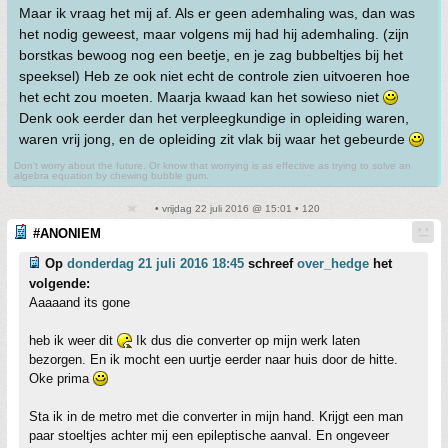
Maar ik vraag het mij af. Als er geen ademhaling was, dan was
het nodig geweest, maar volgens mij had hij ademhaling. (zijn
borstkas bewoog nog een beetje, en je zag bubbeltjes bij het
speeksel) Heb ze ook niet echt de controle zien uitvoeren hoe
het echt zou moeten. Maarja kwaad kan het sowieso niet
Denk ook eerder dan het verpleegkundige in opleiding waren,
waren vrij jong, en de opleiding zit vlak bij waar het gebeurde
Don't worry about the future. Or know that worrying is as effective as trying to solve an
algebra equation by chewing bubble gum.
• vrijdag 22 juli 2016 @ 15:01 • 120
#ANONIEM
Op
donderdag 21 juli 2016 18:45
schreef
over_hedge
het
volgende:
Aaaaand its gone
heb ik weer dit
Ik dus die converter op mijn werk laten
bezorgen. En ik mocht een uurtje eerder naar huis door de hitte.
Oke prima
Sta ik in de metro met die converter in mijn hand. Krijgt een man
paar stoeltjes achter mij een epileptische aanval. En ongeveer