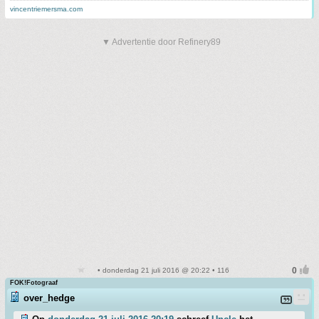
vincentriemersma.com
▼ Advertentie door Refinery89
• donderdag 21 juli 2016 @ 20:22 • 116
FOK!Fotograaf
over_hedge