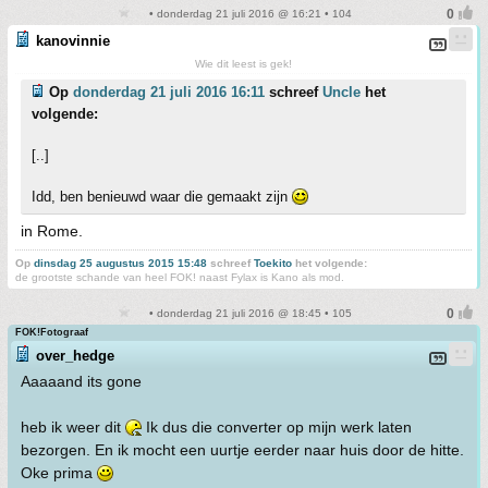
• donderdag 21 juli 2016 @ 16:21 • 104
kanovinnie
Wie dit leest is gek!
Op
donderdag 21 juli 2016 16:11
schreef
Uncle
het
volgende:
[..]
Idd, ben benieuwd waar die gemaakt zijn
in Rome.
Op
dinsdag 25 augustus 2015 15:48
schreef
Toekito
het volgende:
de grootste schande van heel FOK! naast Fylax is Kano als mod.
• donderdag 21 juli 2016 @ 18:45 • 105
FOK!Fotograaf
over_hedge
Aaaaand its gone
heb ik weer dit
Ik dus die converter op mijn werk laten
bezorgen. En ik mocht een uurtje eerder naar huis door de hitte.
Oke prima