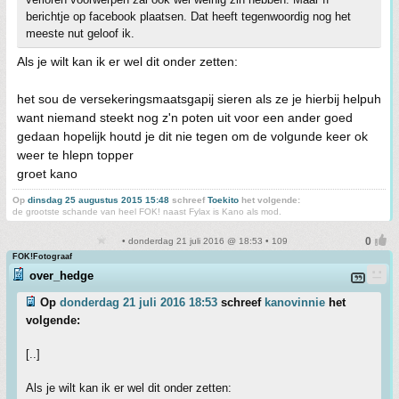
berichtje op facebook plaatsen. Dat heeft tegenwoordig nog het
meeste nut geloof ik.
Als je wilt kan ik er wel dit onder zetten:
het sou de versekeringsmaatsgapij sieren als ze je hierbij helpuh
want niemand steekt nog z'n poten uit voor een ander goed
gedaan hopelijk houtd je dit nie tegen om de volgunde keer ok
weer te hlepn topper
groet kano
Op
dinsdag 25 augustus 2015 15:48
schreef
Toekito
het volgende:
de grootste schande van heel FOK! naast Fylax is Kano als mod.
• donderdag 21 juli 2016 @ 18:53 • 109
FOK!Fotograaf
over_hedge
Op
donderdag 21 juli 2016 18:53
schreef
kanovinnie
het
volgende:
[..]
Als je wilt kan ik er wel dit onder zetten: