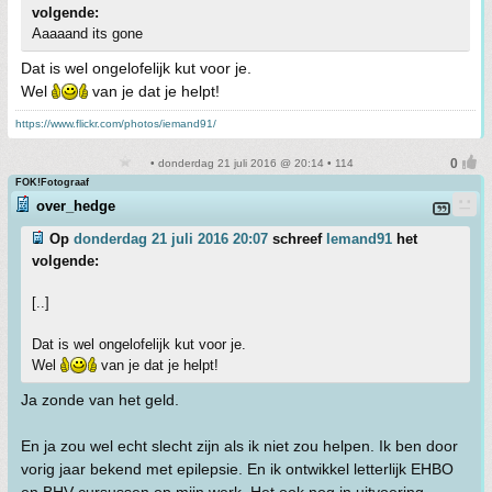
volgende:
Aaaaand its gone
Dat is wel ongelofelijk kut voor je.
Wel
van je dat je helpt!
https://www.flickr.com/photos/iemand91/
• donderdag 21 juli 2016 @ 20:14 • 114
FOK!Fotograaf
over_hedge
Op
donderdag 21 juli 2016 20:07
schreef
Iemand91
het
volgende:
[..]
Dat is wel ongelofelijk kut voor je.
Wel
van je dat je helpt!
Ja zonde van het geld.
En ja zou wel echt slecht zijn als ik niet zou helpen. Ik ben door
vorig jaar bekend met epilepsie. En ik ontwikkel letterlijk EHBO
en BHV cursussen op mijn werk. Het ook nog in uitvoering