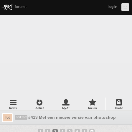
forum
log in
Index
Actief
MyAT
Nieuw
Dicht
#413 Met een nieuwe versie van photoshop
fot
FOT SC
1
2
3
4
5
6
7