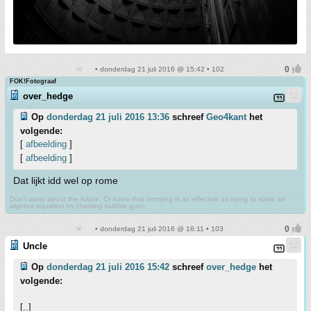
• donderdag 21 juli 2016 @ 15:42 • 102
FOK!Fotograaf
over_hedge
Op
donderdag 21 juli 2016 13:36
schreef
Geo4kant
het
volgende:
[
afbeelding
]
[
afbeelding
]
Dat lijkt idd wel op rome
Don't worry about the future. Or know that worrying is as effective as trying to solve an
algebra equation by chewing bubble gum.
• donderdag 21 juli 2016 @ 16:11 • 103
Uncle
Op
donderdag 21 juli 2016 15:42
schreef
over_hedge
het
volgende:
[..]