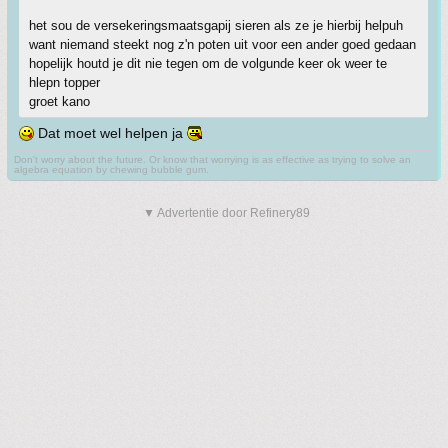
het sou de versekeringsmaatsgapij sieren als ze je hierbij helpuh
want niemand steekt nog z'n poten uit voor een ander goed gedaan
hopelijk houtd je dit nie tegen om de volgunde keer ok weer te
hlepn topper
groet kano
Dat moet wel helpen ja
Don't worry about the future. Or know that worrying is as effective as trying to solve an
algebra equation by chewing bubble gum.
▼ Advertentie door Refinery89