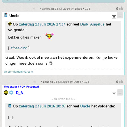
• zaterdag 23 juli 2016 @ 18:36 • 123
Uncle
Op
zaterdag 23 juli 2016 17:37
schreef
Dark_Angelus
het
volgende:
Lekker gifjes maken.
[
afbeelding
]
Gaaf. Was ik ook al mee aan het experimenteren. Kun je leuke
dingen mee doen soms 👌
vincentriemersma.com
• zondag 24 juli 2016 @ 00:54 • 124
Moderator / FOK!Fotograaf
D_A
Ben jij van die © ?
Op
zaterdag 23 juli 2016 18:36
schreef
Uncle
het volgende:
[..]