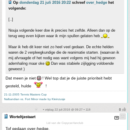
Op
donderdag 21 juli 2016 20:22
schreef
over_hedge
het
volgende:
[..]
Nouja volgende keer doe ik precies het zelfde. Alleen dan op de
terug weg even kijken waar ik mijn spullen gelaten heb
Maar ik heb dit keer niet zo heel veel gedaan. De echte helden
waren de 2 verpleegkundige die de reanimatie starten. (waarvan ik
mij afvraagde of het nodig was want volgens mij had hij gewoon
ademhaling maar oke
Dan was stabiele zijligging voldoende
geweest )
Dat meen je niet
! Wel top dat je de juiste prioriteit hebt
gesteld, hulde
!
21-11-2005 Tennis Masters Cup
Nalbandian vs. Fort Minor made by Kleinzusje
• vrijdag 22 juli 2016 @ 09:27 • 118
Worteltjestaart
Lid van de Copycat-fanclub
Tof gedaan over-hedge.