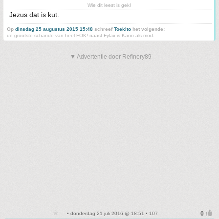
Wie dit leest is gek!
Jezus dat is kut.
Op
dinsdag 25 augustus 2015 15:48
schreef
Toekito
het volgende:
de grootste schande van heel FOK! naast Fylax is Kano als mod.
▼ Advertentie door Refinery89
• donderdag 21 juli 2016 @ 18:51 • 107