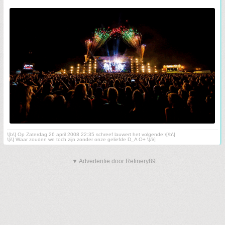
\[b\] Op Zaterdag 26 april 2008 22:35 schreef lauwert het volgende:\[/b\]
\[i\] Waar zouden we toch zijn zonder onze geliefde D_A O+ \[/i\]
▼ Advertentie door Refinery89