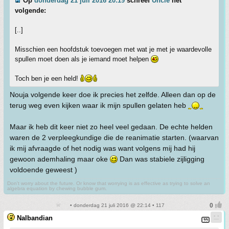
Op
donderdag 21 juli 2016 20:19
schreef
Uncle
het
volgende:
[..]
Misschien een hoofdstuk toevoegen met wat je met je waardevolle
spullen moet doen als je iemand moet helpen
Toch ben je een held!
Nouja volgende keer doe ik precies het zelfde. Alleen dan op de
terug weg even kijken waar ik mijn spullen gelaten heb
Maar ik heb dit keer niet zo heel veel gedaan. De echte helden
waren de 2 verpleegkundige die de reanimatie starten. (waarvan
ik mij afvraagde of het nodig was want volgens mij had hij
gewoon ademhaling maar oke
Dan was stabiele zijligging
voldoende geweest )
Don't worry about the future. Or know that worrying is as effective as trying to solve an
algebra equation by chewing bubble gum.
• donderdag 21 juli 2016 @ 22:14 • 117
Nalbandian