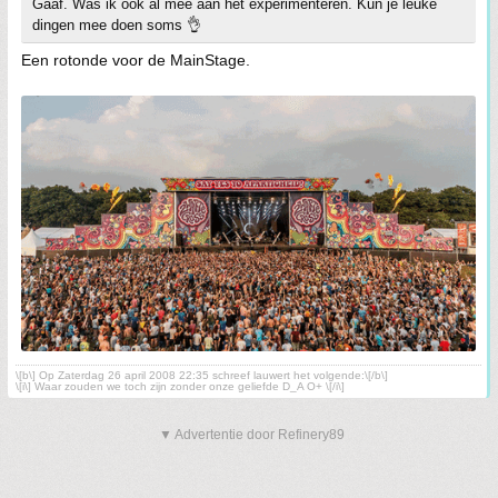
Gaaf. Was ik ook al mee aan het experimenteren. Kun je leuke
dingen mee doen soms 👌
Een rotonde voor de MainStage.
\[b\] Op Zaterdag 26 april 2008 22:35 schreef lauwert het volgende:\[/b\]
\[i\] Waar zouden we toch zijn zonder onze geliefde D_A O+ \[/i\]
▼ Advertentie door Refinery89