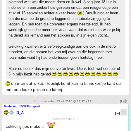
niemand wist wat die moest doen en ik wel. (vorig jaar 18 uur in
indonesie in een ziekenhuis gezeten omdat een reisgenootje een
stuk of 15 aanvallen achter elkaar kreeg
) Dus ik ging er heen
om die man op de grond te leggen en in stabiele zijligging te
leggen. En heb toen die converter ergens neergelegd. Ik heb
werkelijk geen idee meer ook waar, want dat is niet iets waar je bij
na denkt als iemand aan het stikken is, in zijn eigen vocht..
Gelukkig kwamen er 2 verpleegkundige aan die ook in de metro
stonden, en die namen het van mij over en die begonnen met
reanimatie want hij had ondertussen geen hartslag meer.
Maar nu ben ik dus mijn converter kwijt. Die ik toch wel een uur of
5 in mijn bezit heb gehad
oh man dat is kut. Hopelijk komt karma binnekort je kant op
met een leuke prijs in de loterij.
• zaterdag 23 juli 2016 @ 17:37 • 121
Moderator / FOK!Fotograaf
D_A
Ben jij van die © ?
Lekker gifjes maken.