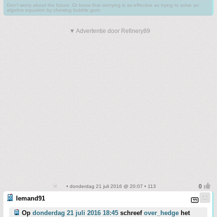
Don't worry about the future. Or know that worrying is as effective as trying to solve an
algebra equation by chewing bubble gum.
▼ Advertentie door Refinery89
• donderdag 21 juli 2016 @ 20:07 • 113
Iemand91
Op
donderdag 21 juli 2016 18:45
schreef
over_hedge
het