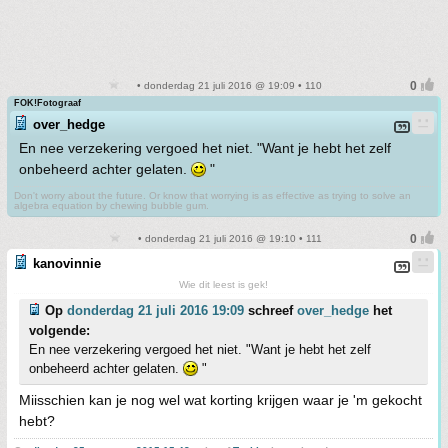
• donderdag 21 juli 2016 @ 19:09 • 110
FOK!Fotograaf
over_hedge
En nee verzekering vergoed het niet. "Want je hebt het zelf
onbeheerd achter gelaten.
"
Don't worry about the future. Or know that worrying is as effective as trying to solve an
algebra equation by chewing bubble gum.
• donderdag 21 juli 2016 @ 19:10 • 111
kanovinnie
Wie dit leest is gek!
Op
donderdag 21 juli 2016 19:09
schreef
over_hedge
het
volgende:
En nee verzekering vergoed het niet. "Want je hebt het zelf
onbeheerd achter gelaten.
"
Miisschien kan je nog wel wat korting krijgen waar je 'm gekocht
hebt?