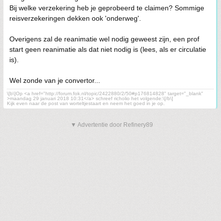
Bij welke verzekering heb je geprobeerd te claimen? Sommige
reisverzekeringen dekken ook 'onderweg'.
Overigens zal de reanimatie wel nodig geweest zijn, een prof
start geen reanimatie als dat niet nodig is (lees, als er circulatie
is).
Wel zonde van je convertor...
\[b\]Op <a href="http://forum.fok.nl/topic/2422880/2/50#p176814828" target="_blank"
>maandag 29 januari 2018 10:31</a> schreef richolio het volgende:\[/b\]
Kijk even naar de post van worteltjestaart en neem het goed in je op.
▼ Advertentie door Refinery89