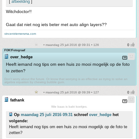
[
afbeelding
]
Witchdoctor!!
Gaat dat niet nog iets beter met auto align layers??
vincentriemersma.com
• maandag 25 juli 2016 @ 09:31 • 126
FOK!Fotograaf
over_hedge
Heeft iemand nog tips om een huis zo mooi mogelijk op de foto
te zetten?
Don't worry about the future. Or know that worrying is as effective as trying to solve an
algebra equation by chewing bubble gum.
• maandag 25 juli 2016 @ 09:39 • 127
fathank
Wie baas is bakt koekjes.
Op
maandag 25 juli 2016 09:31
schreef
over_hedge
het
volgende:
Heeft iemand nog tips om een huis zo mooi mogelijk op de foto te
zetten?