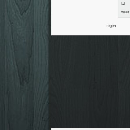
[..]
weer
regen