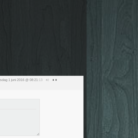
sdag 1 juni 2016 @ 08:21
:13
#2