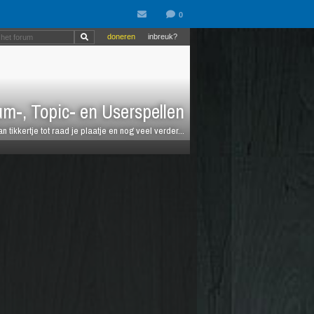
doneren
inbreuk?
m-, Topic- en Userspellen
an tikkertje tot raad je plaatje en nog veel verder...