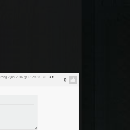
rdag 2 juni 2016 @ 13:29
:38
#8