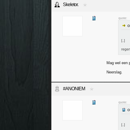
Skeletor.
quote:
[..]
rege
Mag wel een 
Neerslag.
#ANONIEM
quote:
[..]