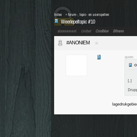
Index
»
forum-, topic- en userspellen
Weerlepeltopic #10
abonnement
Unibet
Coolblue
Bitvavo
#ANONIEM
quote:
[..]
Drupp
lagedrukgebie