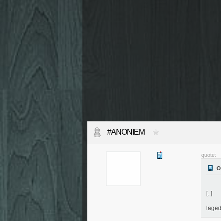
#ANONIEM
quote:
[..]
lage