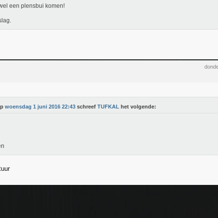
wel een plensbui komen!
lag.
donde
Op
woensdag 1 juni 2016 22:43
schreef
TUFKAL
het volgende:
en
tuur