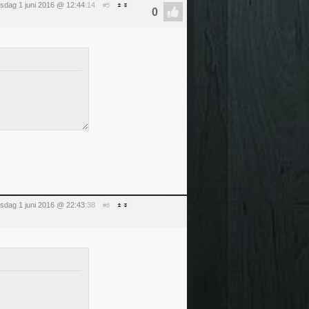
sdag 1 juni 2016 @ 12:44
:14
#5
sdag 1 juni 2016 @ 22:43
:38
#6