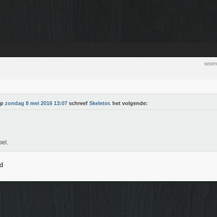
woen
Op
zondag 8 mei 2016 13:07
schreef
Skeletor.
het volgende:
el.
d