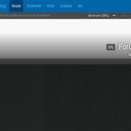
log
forum
fotoboek
chat
zoeken
dm
om een gratis account aan te maken
.
Foru
SPL
V