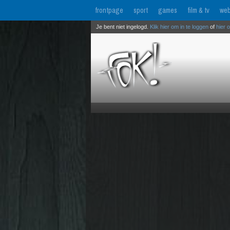
frontpage
sport
games
film & tv
web
Je bent niet ingelogd.
Klik hier om in te loggen
of
hier 