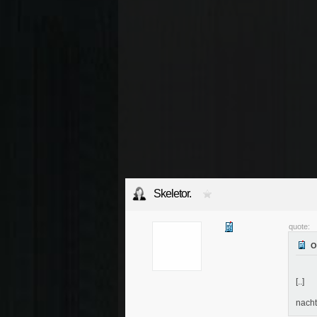
Skeletor.
quote:
[..]
nacht