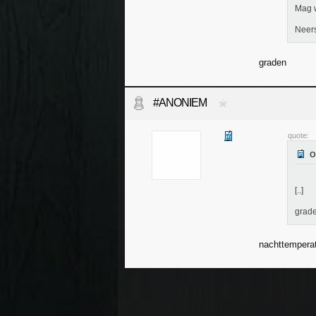
Mag 
Neers
graden
#ANONIEM
quote:
[..]
grad
nachttempera