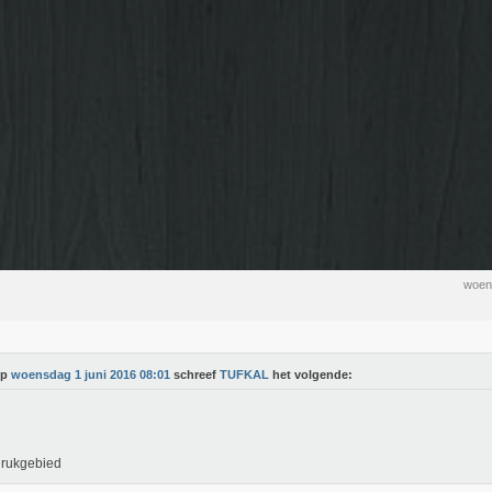
woen
Op
woensdag 1 juni 2016 08:01
schreef
TUFKAL
het volgende:
drukgebied