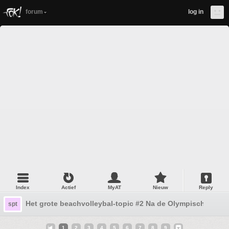
forum
log in
Index
Actief
MyAT
Nieuw
Reply
Het grote beachvolleybal-topic #2 Na de Olympische Spel
spt
1
2
3
4
5
6
7
8
9