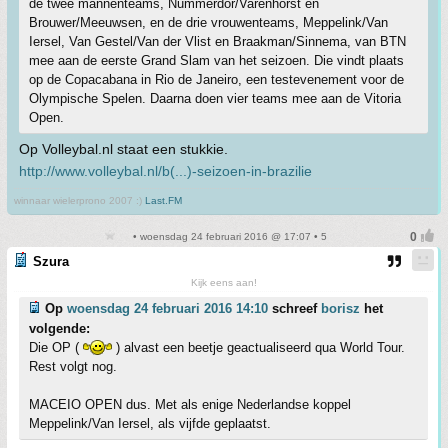
de twee mannenteams, Nummerdor/Varenhorst en
Brouwer/Meeuwsen, en de drie vrouwenteams, Meppelink/Van
Iersel, Van Gestel/Van der Vlist en Braakman/Sinnema, van BTN
mee aan de eerste Grand Slam van het seizoen. Die vindt plaats
op de Copacabana in Rio de Janeiro, een testevenement voor de
Olympische Spelen. Daarna doen vier teams mee aan de Vitoria
Open.
Op Volleybal.nl staat een stukkie.
http://www.volleybal.nl/b(...)-seizoen-in-brazilie
winnaar wielerprono 2007 :)
Last.FM
• woensdag 24 februari 2016 @ 17:07 • 5
Szura
Kijk eens aan!
Op
woensdag 24 februari 2016 14:10
schreef
borisz
het
volgende:
Die OP (
) alvast een beetje geactualiseerd qua World Tour.
Rest volgt nog.
MACEIO OPEN dus. Met als enige Nederlandse koppel
Meppelink/Van Iersel, als vijfde geplaatst.