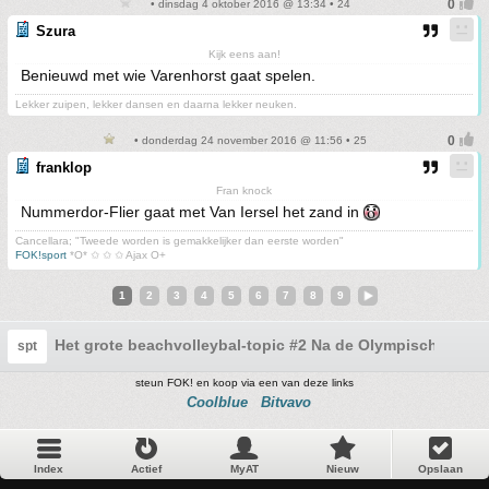
• dinsdag 4 oktober 2016 @ 13:34 • 24
Szura
Kijk eens aan!
Benieuwd met wie Varenhorst gaat spelen.
Lekker zuipen, lekker dansen en daarna lekker neuken.
• donderdag 24 november 2016 @ 11:56 • 25
franklop
Fran knock
Nummerdor-Flier gaat met Van Iersel het zand in
Cancellara; "Tweede worden is gemakkelijker dan eerste worden"
FOK!sport
*O* ✩ ✩ ✩ Ajax O+
1
2
3
4
5
6
7
8
9
Het grote beachvolleybal-topic #2 Na de Olympische Spel
spt
steun FOK! en koop via een van deze links
Coolblue
Bitvavo
Index
Actief
MyAT
Nieuw
Opslaan