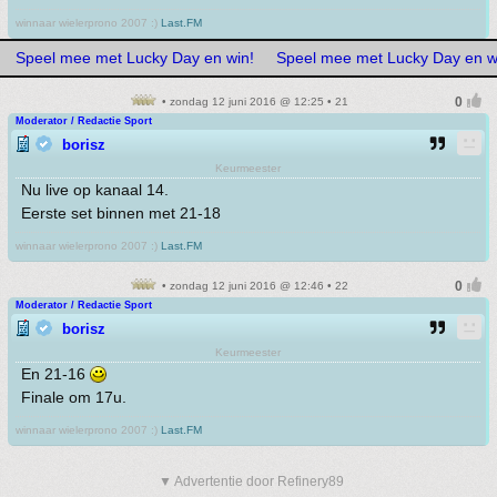
winnaar wielerprono 2007 :)
Last.FM
Speel mee met Lucky Day en win!
Speel mee met Lucky Day en w
• zondag 12 juni 2016 @ 12:25 • 21
Moderator / Redactie Sport
borisz
Keurmeester
Nu live op kanaal 14.
Eerste set binnen met 21-18
winnaar wielerprono 2007 :)
Last.FM
• zondag 12 juni 2016 @ 12:46 • 22
Moderator / Redactie Sport
borisz
Keurmeester
En 21-16
Finale om 17u.
winnaar wielerprono 2007 :)
Last.FM
▼ Advertentie door Refinery89