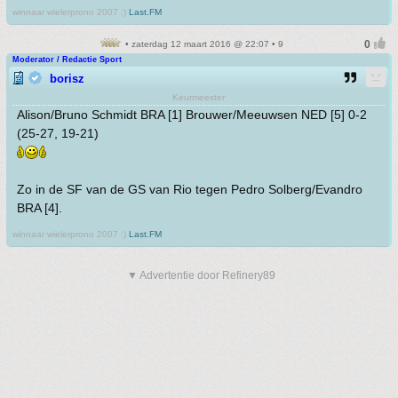
winnaar wielerprono 2007 :)
Last.FM
• zaterdag 12 maart 2016 @ 22:07 • 9
Moderator / Redactie Sport
borisz
Keurmeester
Alison/Bruno Schmidt BRA [1] Brouwer/Meeuwsen NED [5] 0-2
(25-27, 19-21)
Zo in de SF van de GS van Rio tegen Pedro Solberg/Evandro
BRA [4].
winnaar wielerprono 2007 :)
Last.FM
▼ Advertentie door Refinery89