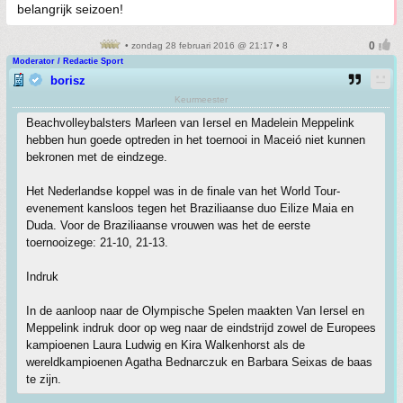
belangrijk seizoen!
• zondag 28 februari 2016 @ 21:17 • 8
Moderator / Redactie Sport
borisz
Keurmeester
Beachvolleybalsters Marleen van Iersel en Madelein Meppelink
hebben hun goede optreden in het toernooi in Maceió niet kunnen
bekronen met de eindzege.
Het Nederlandse koppel was in de finale van het World Tour-
evenement kansloos tegen het Braziliaanse duo Eilize Maia en
Duda. Voor de Braziliaanse vrouwen was het de eerste
toernooizege: 21-10, 21-13.
Indruk
In de aanloop naar de Olympische Spelen maakten Van Iersel en
Meppelink indruk door op weg naar de eindstrijd zowel de Europees
kampioenen Laura Ludwig en Kira Walkenhorst als de
wereldkampioenen Agatha Bednarczuk en Barbara Seixas de baas
te zijn.