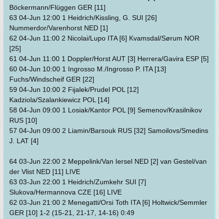
Böckermann/Flüggen GER [11]
63 04-Jun 12:00 1 Heidrich/Kissling, G. SUI [26]
Nummerdor/Varenhorst NED [1]
62 04-Jun 11:00 2 Nicolai/Lupo ITA [6] Kvamsdal/Sørum NOR
[25]
61 04-Jun 11:00 1 Doppler/Horst AUT [3] Herrera/Gavira ESP [5]
60 04-Jun 10:00 1 Ingrosso M./Ingrosso P. ITA [13]
Fuchs/Windscheif GER [22]
59 04-Jun 10:00 2 Fijalek/Prudel POL [12]
Kadziola/Szalankiewicz POL [14]
58 04-Jun 09:00 1 Losiak/Kantor POL [9] Semenov/Krasilnikov
RUS [10]
57 04-Jun 09:00 2 Liamin/Barsouk RUS [32] Samoilovs/Smedins
J. LAT [4]
64 03-Jun 22:00 2 Meppelink/Van Iersel NED [2] van Gestel/van
der Vlist NED [11] LIVE
63 03-Jun 22:00 1 Heidrich/Zumkehr SUI [7]
Slukova/Hermannova CZE [16] LIVE
62 03-Jun 21:00 2 Menegatti/Orsi Toth ITA [6] Holtwick/Semmler
GER [10] 1-2 (15-21, 21-17, 14-16) 0:49