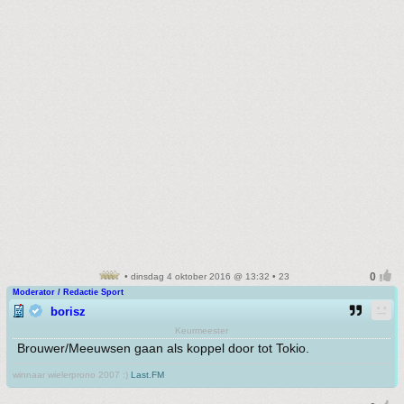
• dinsdag 4 oktober 2016 @ 13:32 • 23
Moderator / Redactie Sport
borisz
Keurmeester
Brouwer/Meeuwsen gaan als koppel door tot Tokio.
winnaar wielerprono 2007 :)
Last.FM