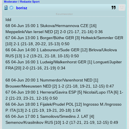
Moderator / Redactie Sport
borisz
Keurmeester
Idd
68 04-Jun 15:00 1 Slukova/Hermannova CZE [16]
Meppelink/Van Iersel NED [2] 2-0 (21-17, 21-16) 0:36
67 04-Jun 13:00 1 Borger/Büthe GER [3] Holtwick/Semmler GER
[10] 2-1 (21-18, 20-22, 15-13) 0:50
66 04-Jun 14:00 1 Laboureur/Sude GER [12] Birlova/Ukolova
RUS [13] 1-2 (19-21, 21-18, 10-15) 0:50
65 04-Jun 16:00 1 Ludwig/Walkenhorst GER [1] Longuet/Jupiter
FRA [20] 2-0 (21-16, 21-19) 0:34
68 04-Jun 20:00 1 Nummerdor/Varenhorst NED [1]
Brouwer/Meeuwsen NED [2] 1-2 (21-18, 19-21, 12-15) 0:47
67 04-Jun 19:00 1 Herrera/Gavira ESP [5] Nicolai/Lupo ITA [6] 1-
2 (21-23, 23-21, 12-15) 0:50
66 04-Jun 18:00 1 Fijalek/Prudel POL [12] Ingrosso M./Ingrosso
P. ITA [13] 2-1 (21-19, 19-21, 20-18) 1:04
65 04-Jun 17:00 1 Samoilovs/Smedins J. LAT [4]
Semenov/Krasilnikov RUS [10] 1-2 (17-21, 21-19, 12-15) 0:49