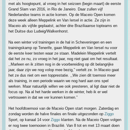
met als hoogtepunt, al vroeg in het seizoen (begin maart) de eerste
Grand Slam van 2016, in Rio de Janeiro. Daar zullen vijf
Nederlandse teams in actie komen. Op de Maceio Open komen
deze week alleen Meppelink en Van Iersel in actie. Ze zijn in
Maceio als vijfde geplaatst, achter drie Braziliaanse topteams en
het Duitse duo Ludwig/Walkenhorst.
Na een winter vol trainingen in de hal in Scheveningen en een
trainingskamp op Tenerife, gaan Meppelink en Van Iersel nu voor
de eerste keer testen waar ze staan. Madelein Meppelink vertelt
dat het ze nu, zo vroeg in het jaar, nog niet gaat om het resultaat.
,,Marleen en ik zitten nog in de voorbereiding op dit belangrijke
jaar, daar zijn we nog volop mee bezig,” vertelt ze. In Maceio gaat
het ze dus niet om een topprestatie. ,,We zien dit toernooi meer
als training, in een periode waarin we nog hard aan ons spel
werken. Maar natuurlijk willen we ook presteren, al ligt daar niet de
focus op. Na al het harde werken in de winter, heb ik er wel
vertrouwen in dat we ver kunnen komen.”
Het hoofdtoernooi van de Maceio Open start morgen. Zaterdag en
zondag worden de halve finales en finale uitgezonden op
Ziggo
Sport, op kanaal 14 voor
Ziggo
klanten. Na de Maceio Open volgen
er nog twee toernooien in Brazilië. Van 8 tot en met 13 maart doen