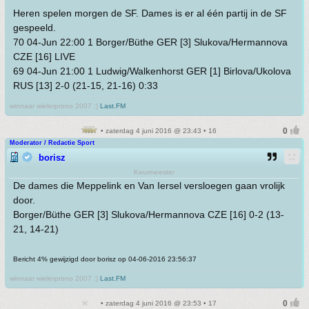
Heren spelen morgen de SF. Dames is er al één partij in de SF
gespeeld.
70 04-Jun 22:00 1 Borger/Büthe GER [3] Slukova/Hermannova
CZE [16] LIVE
69 04-Jun 21:00 1 Ludwig/Walkenhorst GER [1] Birlova/Ukolova
RUS [13] 2-0 (21-15, 21-16) 0:33
winnaar wielerprono 2007 :)
Last.FM
• zaterdag 4 juni 2016 @ 23:43 • 16
Moderator / Redactie Sport
borisz
Keurmeester
De dames die Meppelink en Van Iersel versloegen gaan vrolijk
door.
Borger/Büthe GER [3] Slukova/Hermannova CZE [16] 0-2 (13-
21, 14-21)
Bericht 4% gewijzigd door borisz op 04-06-2016 23:56:37
winnaar wielerprono 2007 :)
Last.FM
• zaterdag 4 juni 2016 @ 23:53 • 17