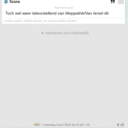
Szura
Kijk eens aan!
Toch wel weer teleurstellend van Meppelink/Van Iersel dit
Lekker zuipen, lekker dansen en daarna lekker neuken.
▼ Advertentie door Refinery89
• zaterdag 4 juni 2016 @ 22:34 • 15