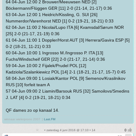
64 04-Jun 12:00 2 Brouwer/Meeuwsen NED [2]
Böckermann/Flüggen GER [11] 2-0 (21-14, 21-17) 0:36
63 04-Jun 12:00 1 Heidrich/Kissling, G. SUI [26]
Nummerdor/Varenhorst NED [1] 0-2 (19-21, 18-21) 0:33
62 04-Jun 11:00 2 Nicolai/Lupo ITA [6] Kvamsdal/Sørum NOR
[25] 2-0 (21-17, 21-19) 0:36
61 04-Jun 11:00 1 Doppler/Horst AUT [3] Herrera/Gavira ESP [5]
0-2 (18-21, 11-21) 0:33
60 04-Jun 10:00 1 Ingrosso M./Ingrosso P. ITA [13]
Fuchs/Windscheif GER [22] 2-0 (21-17, 21-14) 0:36
59 04-Jun 10:00 2 Fijalek/Prudel POL [12]
Kadziola/Szalankiewicz POL [14] 2-1 (18-21, 21-17, 15-7) 0:45
58 04-Jun 09:00 1 Losiak/Kantor POL [9] Semenov/Krasilnikov
RUS [10] forfeit team A
57 04-Jun 09:00 2 Liamin/Barsouk RUS [32] Samoilovs/Smedins
J. LAT [4] 0-2 (19-21, 18-21) 0:34
QF dames zo op kanaal 14.
winnaar wielerprono 2007 :)
Last.FM
• zaterdag 4 juni 2016 @ 17:10 • 14