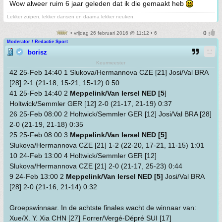
Wow alweer ruim 6 jaar geleden dat ik die gemaakt heb
Lekker zuipen, lekker dansen en daarna lekker neuken.
• vrijdag 26 februari 2016 @ 11:12 • 6
Moderator / Redactie Sport
borisz
Keurmeester
42 25-Feb 14:40 1 Slukova/Hermannova CZE [21] Josi/Val BRA
[28] 2-1 (21-18, 15-21, 15-12) 0:50
41 25-Feb 14:40 2
Meppelink/Van Iersel NED [5
]
Holtwick/Semmler GER [12] 2-0 (21-17, 21-19) 0:37
26 25-Feb 08:00 2 Holtwick/Semmler GER [12] Josi/Val BRA [28]
2-0 (21-19, 21-18) 0:35
25 25-Feb 08:00 3
Meppelink/Van Iersel NED [5]
Slukova/Hermannova CZE [21] 1-2 (22-20, 17-21, 11-15) 1:01
10 24-Feb 13:00 4 Holtwick/Semmler GER [12]
Slukova/Hermannova CZE [21] 2-0 (21-17, 25-23) 0:44
9 24-Feb 13:00 2
Meppelink/Van Iersel NED [5]
Josi/Val BRA
[28] 2-0 (21-16, 21-14) 0:32
Groepswinnaar. In de achtste finales wacht de winnaar van:
Xue/X. Y. Xia CHN [27] Forrer/Vergé-Dépré SUI [17]