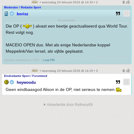
• woensdag 24 februari 2016 @ 14:10 • 2
Moderator / Redactie Sport
borisz
Keurmeester
Die OP (
) alvast een beetje geactualiseerd qua World Tour.
Rest volgt nog.
MACEIO OPEN dus. Met als enige Nederlandse koppel
Meppelink/Van Iersel, als vijfde geplaatst.
winnaar wielerprono 2007 :)
Last.FM
• woensdag 24 februari 2016 @ 14:19 • 3
Eindredactie Sport / Forummod
heywoodu
Geen eindbaasgod Alison in de OP, niet serieus te nemen
▼ Advertentie door Refinery89