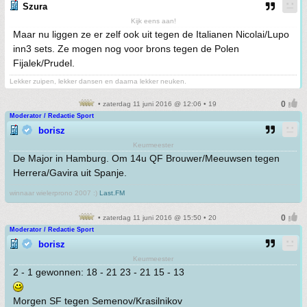
Szura
Kijk eens aan!
Maar nu liggen ze er zelf ook uit tegen de Italianen Nicolai/Lupo
inn3 sets. Ze mogen nog voor brons tegen de Polen
Fijalek/Prudel.
Lekker zuipen, lekker dansen en daarna lekker neuken.
• zaterdag 11 juni 2016 @ 12:06 • 19
Moderator / Redactie Sport
borisz
Keurmeester
De Major in Hamburg. Om 14u QF Brouwer/Meeuwsen tegen
Herrera/Gavira uit Spanje.
winnaar wielerprono 2007 :)
Last.FM
• zaterdag 11 juni 2016 @ 15:50 • 20
Moderator / Redactie Sport
borisz
Keurmeester
2 - 1 gewonnen: 18 - 21 23 - 21 15 - 13
Morgen SF tegen Semenov/Krasilnikov