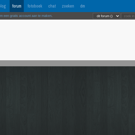
log
forum
fotoboek
chat
zoeken
dm
om een gratis account aan te maken
.