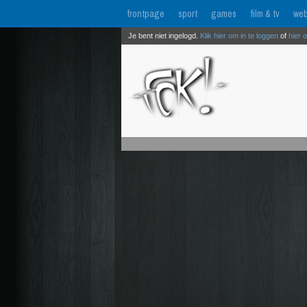
frontpage
sport
games
film & tv
web
Je bent niet ingelogd.
Klik hier om in te loggen
of
hier 