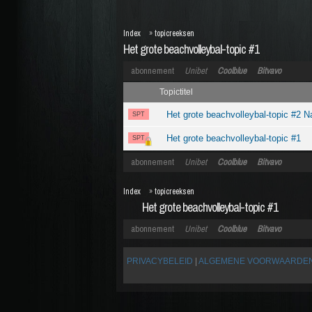
Index
»
topicreeksen
Het grote beachvolleybal-topic #1
abonnement
Unibet
Coolblue
Bitvavo
Topictitel
Het grote beachvolleybal-topic #2 
SPT
Het grote beachvolleybal-topic #1
SPT
abonnement
Unibet
Coolblue
Bitvavo
Index
»
topicreeksen
Het grote beachvolleybal-topic #1
abonnement
Unibet
Coolblue
Bitvavo
PRIVACYBELEID
|
ALGEMENE VOORWAARDE