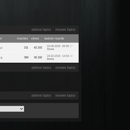
actieve topics
nieuwe topics
er
reacties
views
laatste reactie
03-08-2026 09:58
:17
sz
211
42.102
Szura
24-02-2016 14:04
:34
ra
300
30.192
borisz
actieve topics
nieuwe topics
actieve topics
nieuwe topics