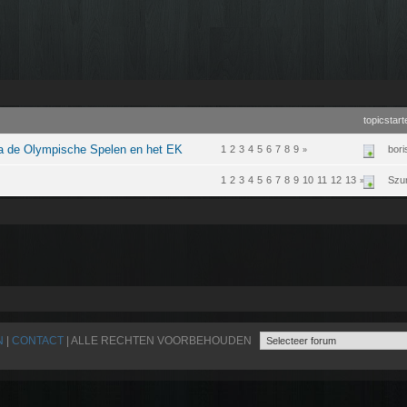
topicstart
Na de Olympische Spelen en het EK
1
2
3
4
5
6
7
8
9
bori
»
1
2
3
4
5
6
7
8
9
10
11
12
13
Szu
»
N
|
CONTACT
| ALLE RECHTEN VOORBEHOUDEN