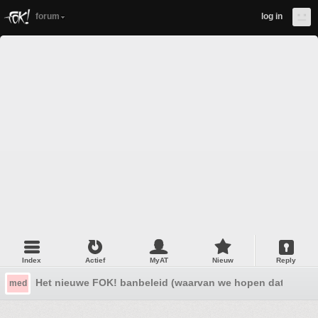
forum
log in
Index
Actief
MyAT
Nieuw
Reply
Het nieuwe FOK! banbeleid (waarvan we hopen dat hij niet
med