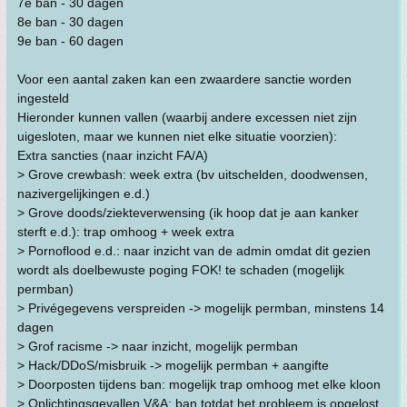
7e ban - 30 dagen
8e ban - 30 dagen
9e ban - 60 dagen
Voor een aantal zaken kan een zwaardere sanctie worden
ingesteld
Hieronder kunnen vallen (waarbij andere excessen niet zijn
uigesloten, maar we kunnen niet elke situatie voorzien):
Extra sancties (naar inzicht FA/A)
> Grove crewbash: week extra (bv uitschelden, doodwensen,
nazivergelijkingen e.d.)
> Grove doods/ziekteverwensing (ik hoop dat je aan kanker
sterft e.d.): trap omhoog + week extra
> Pornoflood e.d.: naar inzicht van de admin omdat dit gezien
wordt als doelbewuste poging FOK! te schaden (mogelijk
permban)
> Privégegevens verspreiden -> mogelijk permban, minstens 14
dagen
> Grof racisme -> naar inzicht, mogelijk permban
> Hack/DDoS/misbruik -> mogelijk permban + aangifte
> Doorposten tijdens ban: mogelijk trap omhoog met elke kloon
> Oplichtingsgevallen V&A: ban totdat het probleem is opgelost