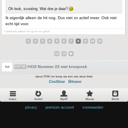
Oh leuk, scouting. Wat doe je daar?
Ik eigenlijk alleen de hit nog. Dus niet zo actief meer. Ook niet
echt tijd voor.
I solemnly swear i'm up to no good
1
2
3
4
5
6
7
8
9
10
11
12
13
#410 Nummer 23 met kroepoek
fot
FOT SC
steun FOK! en koop via een van deze links
Coolblue
Bitvavo
Index
Actief
MyAT
Nieuw
Dicht
privacy
•
premium account
•
voorwaarden