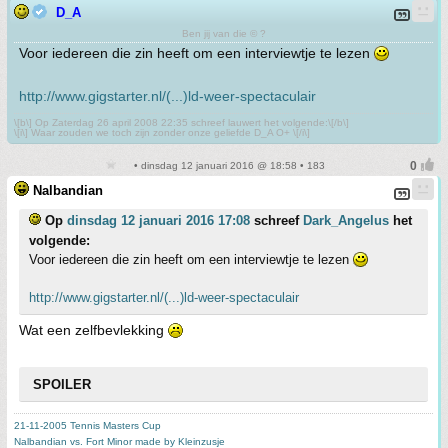
D_A
Ben jij van die © ?
Voor iedereen die zin heeft om een interviewtje te lezen
http://www.gigstarter.nl/(...)ld-weer-spectaculair
\[b\] Op Zaterdag 26 april 2008 22:35 schreef lauwert het volgende:\[/b\]
\[i\] Waar zouden we toch zijn zonder onze geliefde D_A O+ \[/i\]
• dinsdag 12 januari 2016 @ 18:58 • 183
Nalbandian
Op
dinsdag 12 januari 2016 17:08
schreef
Dark_Angelus
het
volgende:
Voor iedereen die zin heeft om een interviewtje te lezen
http://www.gigstarter.nl/(...)ld-weer-spectaculair
Wat een zelfbevlekking
SPOILER
21-11-2005 Tennis Masters Cup
Nalbandian vs. Fort Minor made by Kleinzusje