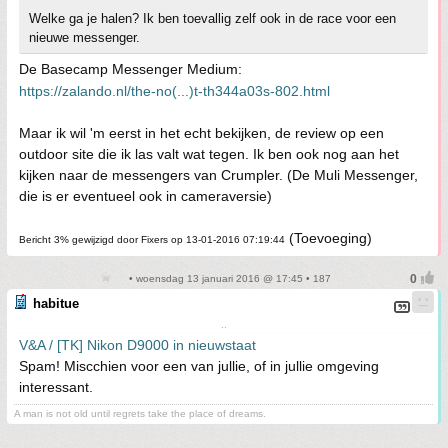
Welke ga je halen? Ik ben toevallig zelf ook in de race voor een
nieuwe messenger.
De Basecamp Messenger Medium:
https://zalando.nl/the-no(...)t-th344a03s-802.html
Maar ik wil 'm eerst in het echt bekijken, de review op een
outdoor site die ik las valt wat tegen. Ik ben ook nog aan het
kijken naar de messengers van Crumpler. (De Muli Messenger,
die is er eventueel ook in cameraversie)
(Toevoeging)
Bericht 3% gewijzigd door Fixers op 13-01-2016 07:19:44
• woensdag 13 januari 2016 @ 17:45 • 187
habitue
..
V&A / [TK] Nikon D9000 in nieuwstaat
Spam! Miscchien voor een van jullie, of in jullie omgeving
interessant.
A man is not old until regrets take the place of dreams.