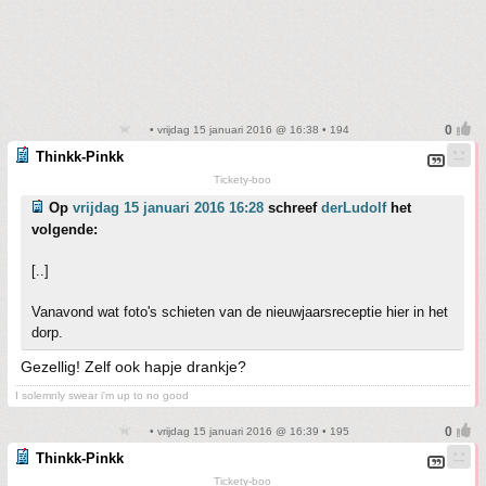
• vrijdag 15 januari 2016 @ 16:38 • 194
Thinkk-Pinkk
Tickety-boo
Op
vrijdag 15 januari 2016 16:28
schreef
derLudolf
het
volgende:
[..]
Vanavond wat foto's schieten van de nieuwjaarsreceptie hier in het
dorp.
Gezellig! Zelf ook hapje drankje?
I solemnly swear i'm up to no good
• vrijdag 15 januari 2016 @ 16:39 • 195
Thinkk-Pinkk
Tickety-boo