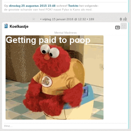
Op
dinsdag 25 augustus 2015 15:48
schreef
Toekito
het volgende:
de grootste schande van heel FOK! naast Fylax is Kano als mod.
• vrijdag 15 januari 2016 @ 12:32 • 189
Koelkastje
Mental Madness
Hmz...