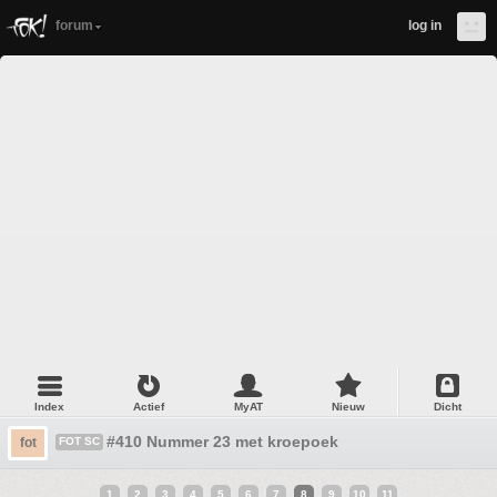
forum
log in
Index
Actief
MyAT
Nieuw
Dicht
#410 Nummer 23 met kroepoek
fot
FOT SC
1
2
3
4
5
6
7
8
9
10
11