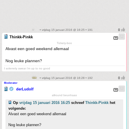
• vrijdag 15 januari 2016 @ 16:25 • 191
Thinkk-Pinkk
Tickety-boo
Alvast een goed weekend allemaal
Nog leuke plannen?
I solemnly swear i'm up to no good
• vrijdag 15 januari 2016 @ 16:28 • 192
Moderator
derLudolf
allround beunhaas
Op
vrijdag 15 januari 2016 16:25
schreef
Thinkk-Pinkk
het
volgende:
Alvast een goed weekend allemaal
Nog leuke plannen?