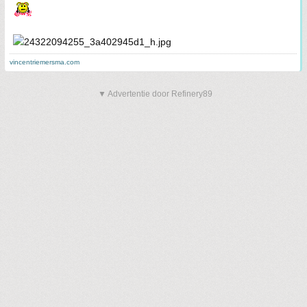
vincentriemersma.com
▼ Advertentie door Refinery89