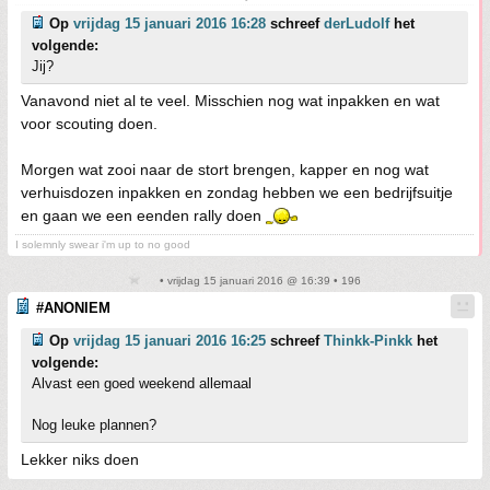
Op
vrijdag 15 januari 2016 16:28
schreef
derLudolf
het
volgende:
Jij?
Vanavond niet al te veel. Misschien nog wat inpakken en wat
voor scouting doen.
Morgen wat zooi naar de stort brengen, kapper en nog wat
verhuisdozen inpakken en zondag hebben we een bedrijfsuitje
en gaan we een eenden rally doen
I solemnly swear i'm up to no good
• vrijdag 15 januari 2016 @ 16:39 • 196
#ANONIEM
Op
vrijdag 15 januari 2016 16:25
schreef
Thinkk-Pinkk
het
volgende:
Alvast een goed weekend allemaal
Nog leuke plannen?
Lekker niks doen