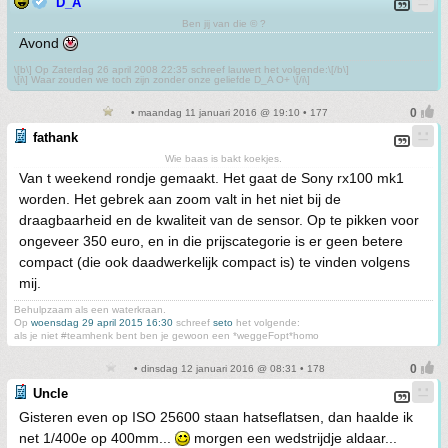
D_A
Ben jij van die © ?
Avond
\[b\] Op Zaterdag 26 april 2008 22:35 schreef lauwert het volgende:\[/b\]
\[i\] Waar zouden we toch zijn zonder onze geliefde D_A O+ \[/i\]
• maandag 11 januari 2016 @ 19:10 • 177
fathank
Wie baas is bakt koekjes.
Van t weekend rondje gemaakt. Het gaat de Sony rx100 mk1
worden. Het gebrek aan zoom valt in het niet bij de
draagbaarheid en de kwaliteit van de sensor. Op te pikken voor
ongeveer 350 euro, en in die prijscategorie is er geen betere
compact (die ook daadwerkelijk compact is) te vinden volgens
mij.
Behulpzaam als een waterkraan.
Op
woensdag 29 april 2015 16:30
schreef
seto
het volgende:
als je niet #teamhenk bent ben je gewoon een *weggeFopt*homo
• dinsdag 12 januari 2016 @ 08:31 • 178
Uncle
Gisteren even op ISO 25600 staan hatseflatsen, dan haalde ik
net 1/400e op 400mm...
morgen een wedstrijdje aldaar...