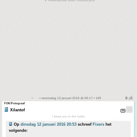
▼ Advertentie door Refinery89
• woensdag 13 januari 2016 @ 06:17 • 185
FOK!Fotograaf
Xilantof
I keep you in the holes
Op
dinsdag 12 januari 2016 20:53
schreef
Fixers
het
volgende: