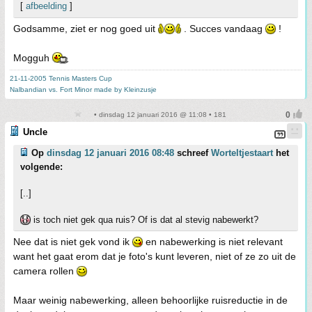
[
afbeelding
]
Godsamme, ziet er nog goed uit
. Succes vandaag
!
Mogguh
21-11-2005 Tennis Masters Cup
Nalbandian vs. Fort Minor made by Kleinzusje
• dinsdag 12 januari 2016 @ 11:08 • 181
Uncle
Op
dinsdag 12 januari 2016 08:48
schreef
Worteltjestaart
het
volgende:
[..]
is toch niet gek qua ruis? Of is dat al stevig nabewerkt?
Nee dat is niet gek vond ik
en nabewerking is niet relevant
want het gaat erom dat je foto's kunt leveren, niet of ze zo uit de
camera rollen
Maar weinig nabewerking, alleen behoorlijke ruisreductie in de