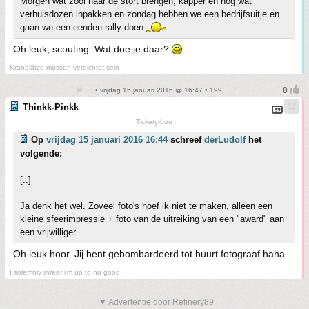
Morgen wat zooi naar de stort brengen, kapper en nog wat
verhuisdozen inpakken en zondag hebben we een bedrijfsuitje en
gaan we een eenden rally doen
Oh leuk, scouting. Wat doe je daar?
Kranplätze müssen verdichtet sein
• vrijdag 15 januari 2016 @ 16:47 • 199
Thinkk-Pinkk
Tickety-boo
Op
vrijdag 15 januari 2016 16:44
schreef
derLudolf
het
volgende:
[..]
Ja denk het wel. Zoveel foto's hoef ik niet te maken, alleen een
kleine sfeerimpressie + foto van de uitreiking van een "award" aan
een vrijwilliger.
Oh leuk hoor. Jij bent gebombardeerd tot buurt fotograaf haha.
I solemnly swear i'm up to no good
▼ Advertentie door Refinery89