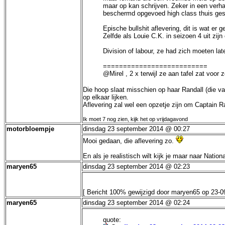
maar op kan schrijven. Zeker in een verha
beschermd opgevoed high class thuis gesch
Epische bullshit aflevering, dit is wat er g
Zelfde als Louie C.K. in seizoen 4 uit zij
Division of labour, ze had zich moeten la
==========================
@Mirel , 2 x terwijl ze aan tafel zat voo
Die hoop slaat misschien op haar Randall (die v
op elkaar lijken.
Aflevering zal wel een opzetje zijn om Captain R
Ik moet 7 nog zien, kijk het op vrijdagavond
motorbloempje
dinsdag 23 september 2014 @ 00:27
Mooi gedaan, die aflevering zo.
En als je realistisch wilt kijk je maar naar Natio
maryen65
dinsdag 23 september 2014 @ 02:23
[ Bericht 100% gewijzigd door maryen65 op 23-0
maryen65
dinsdag 23 september 2014 @ 02:24
quote: