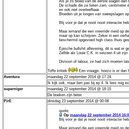
Als je zo bloed van de eerste slagen dan 
De schade die ze lieten zien, centimeter 
en ook niet overleefbaar.
Bloeden uit je longen van sweepslagen op
Blij voor je dat je nooit nooit interactie
Maar iemand die een vreemde meid op de sp
maar op kan schrijven. Zeker in een verha
beschermd opgevoed high class thuis gesch
Epische bullshit aflevering, dit is wat er g
Zelfde als Louie C.K. in seizoen 4 uit zij
Division of labour, ze had zich moeten la
Toffe kritiek
Een vraagje: hoezo is er dan 
Aventura
maandag 22 september 2014 @ 17:24
Ik kijk ook, maar ben pas bij ep 4. Ik lees nog 
superniger
maandag 22 september 2014 @ 18:15
De boeken zijn beter.
PirE
dinsdag 23 september 2014 @ 00:08
quote:
Op
maandag 22 september 2014 16:
Blij voor je dat je nooit nooit interactie
Maar iemand die een vreemde meid op de sp