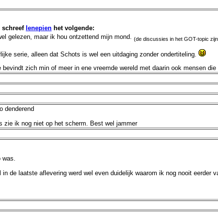
schreef
Ienepien
het volgende:
wel gelezen, maar ik hou ontzettend mijn mond.
(de discussies in het GOT-topic zijn
jke serie, alleen dat Schots is wel een uitdaging zonder ondertiteling.
re bevindt zich min of meer in ene vreemde wereld met daarin ook mensen die 
zo denderend
as zie ik nog niet op het scherm. Best wel jammer
p was.
in de laatste aflevering werd wel even duidelijk waarom ik nog nooit eerder v