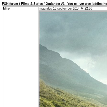
FOK!forum / Films & Series / Outlander #1 - You tell yer wee laddies he
Mirel
maandag 15 september 2014 @ 22:58