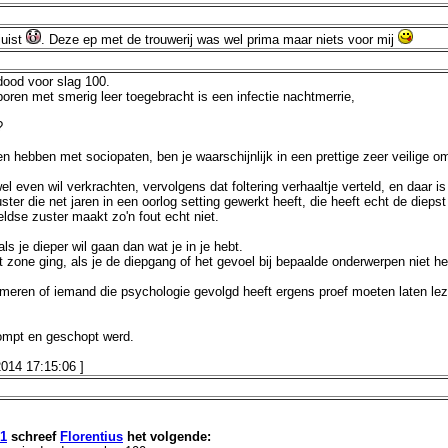
juist
. Deze ep met de trouwerij was wel prima maar niets voor mij
dood voor slag 100.
poren met smerig leer toegebracht is een infectie nachtmerrie,
?
oeven hebben met sociopaten, ben je waarschijnlijk in een prettige zeer veilige
even wil verkrachten, vervolgens dat foltering verhaaltje verteld, en daar is
ster die net jaren in een oorlog setting gewerkt heeft, die heeft echt de d
eldse zuster maakt zo'n fout echt niet.
als je dieper wil gaan dan wat je in je hebt.
rt zone ging, als je de diepgang of het gevoel bij bepaalde onderwerpen niet h
ormeren of iemand die psychologie gevolgd heeft ergens proef moeten laten le
stompt en geschopt werd.
2014 17:15
:06
]
01
schreef
Florentius
het volgende: