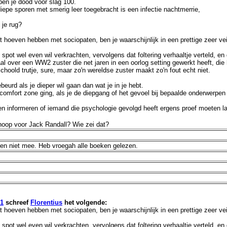
ben je dood voor slag 100.
diepe sporen met smerig leer toegebracht is een infectie nachtmerrie,
 je rug?
 hebt hoeven hebben met sociopaten, ben je waarschijnlijk in een prettige zeer 
ot wel even wil verkrachten, vervolgens dat foltering verhaaltje verteld, en 
al over een WW2 zuster die net jaren in een oorlog setting gewerkt heeft, di
oold trutje, sure, maar zo'n wereldse zuster maakt zo'n fout echt niet.
ebeurd als je dieper wil gaan dan wat je in je hebt.
n comfort zone ging, als je de diepgang of het gevoel bij bepaalde onderwerpen
ten informeren of iemand die psychologie gevolgd heeft ergens proef moeten la
hoop voor Jack Randall? Wie zei dat?
even niet mee. Heb vroegah alle boeken gelezen.
01
schreef
Florentius
het volgende:
 hebt hoeven hebben met sociopaten, ben je waarschijnlijk in een prettige zeer 
ot wel even wil verkrachten, vervolgens dat foltering verhaaltje verteld, en 