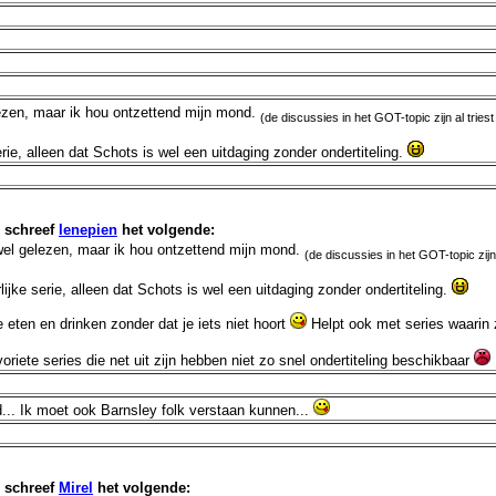
lezen, maar ik hou ontzettend mijn mond.
(de discussies in het GOT-topic zijn al trie
ie, alleen dat Schots is wel een uitdaging zonder ondertiteling.
schreef
Ienepien
het volgende:
wel gelezen, maar ik hou ontzettend mijn mond.
(de discussies in het GOT-topic zijn
jke serie, alleen dat Schots is wel een uitdaging zonder ondertiteling.
je eten en drinken zonder dat je iets niet hoort
Helpt ook met series waarin 
riete series die net uit zijn hebben niet zo snel ondertiteling beschikbaar
.. Ik moet ook Barnsley folk verstaan kunnen...
schreef
Mirel
het volgende: