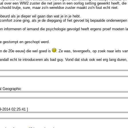
al over een WW2 zuster die net jaren in een oorlog setting gewerkt heeft, di
oold trutje, sure, maar zo'n wereldse zuster maakt zo'n fout echt niet.
ebeurd als je dieper wil gaan dan wat je in je hebt.
n comfort zone ging, als je de diepgang of het gevoel bij bepaalde onderwerpen
ten informeren of iemand die psychologie gevolgd heeft ergens proef moeten la
r ze gestompt en geschopt werd.
an de 20e eeuw) die wel goed is
. Ze was, tevergeefs, op zoek naar iets van
andall echt te introduceren als bad guy. Vond dat stuk ook wel erg lang duren
nal Geographic
9-2014 02:25
:41
]