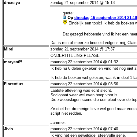
drexciya
zondag 21 september 2014 @ 15:13
quote:
Op
dinsdag 16 september 2014 21:19
Eindelijk een topic! Ik heb de boeken 
Dat gezegd hebbende vind ik het een heerli
Dat is min of meer zo bedoeld volgens mij; Clai
Mirel
zondag 21 september 2014 @ 17:37
ONDERTITELING PLEASE
maryen65
maandag 22 september 2014 @ 01:32
Ik heb nu 6 delen gekeken en vind het nog niet 
Ik heb de boeken wel gelezen, wat ik in deel 1 l
Florentius
maandag 22 september 2014 @ 03:56
Laatste aflevering was echt slecht.
Sociopaat waar wel even hoop voor is.
Die zweepslagen scene die compleet over de to
Ze doet het dromerige lieve wel goed maar vooral 
script niet redden.
Jammer.
Jivis
maandag 22 september 2014 @ 07:40
Ik vind het een geweldige, sfeervolle serie.