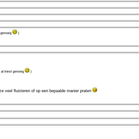
st genoeg
)
 al triest genoeg
)
ze veel fluisteren of op een bepaalde manier praten