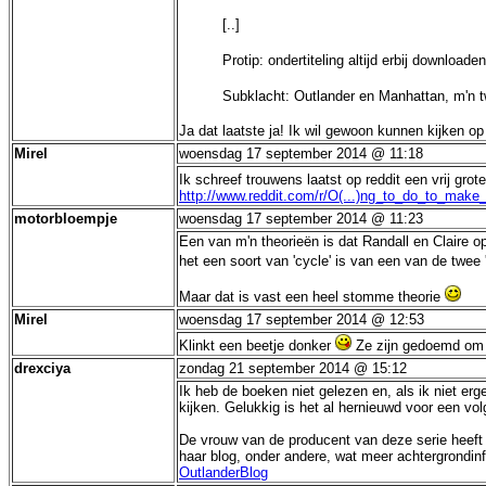
[..]
Protip: ondertiteling altijd erbij downloade
Subklacht: Outlander en Manhattan, m'n twe
Ja dat laatste ja! Ik wil gewoon kunnen kijken 
Mirel
woensdag 17 september 2014 @ 11:18
Ik schreef trouwens laatst op reddit een vrij gro
http://www.reddit.com/r/O(...)ng_to_do_to_make
motorbloempje
woensdag 17 september 2014 @ 11:23
Een van m'n theorieën is dat Randall en Claire 
het een soort van 'cycle' is van een van de twee 'n
Maar dat is vast een heel stomme theorie
Mirel
woensdag 17 september 2014 @ 12:53
Klinkt een beetje donker
Ze zijn gedoemd om t
drexciya
zondag 21 september 2014 @ 15:12
Ik heb de boeken niet gelezen en, als ik niet e
kijken. Gelukkig is het al hernieuwd voor een vol
De vrouw van de producent van deze serie heeft 
haar blog, onder andere, wat meer achtergrondinf
OutlanderBlog