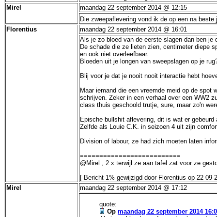
Mirel
maandag 22 september 2014 @ 12:15
Die zweepaflevering vond ik de op een na beste 
Florentius
maandag 22 september 2014 @ 16:01
Als je zo bloed van de eerste slagen dan ben je 
De schade die ze lieten zien, centimeter diepe s
en ook niet overleefbaar.
Bloeden uit je longen van sweepslagen op je rug
Blij voor je dat je nooit nooit interactie hebt h
Maar iemand die een vreemde meid op de spot wel 
schrijven. Zeker in een verhaal over een WW2 zu
class thuis geschoold trutje, sure, maar zo'n wer
Epische bullshit aflevering, dit is wat er gebeurd 
Zelfde als Louie C.K. in seizoen 4 uit zijn comfo
Division of labour, ze had zich moeten laten inf
==========================
@Mirel , 2 x terwijl ze aan tafel zat voor ze ge
[ Bericht 1% gewijzigd door Florentius op 22-09-
Mirel
maandag 22 september 2014 @ 17:12
quote:
Op
maandag 22 september 2014 16: