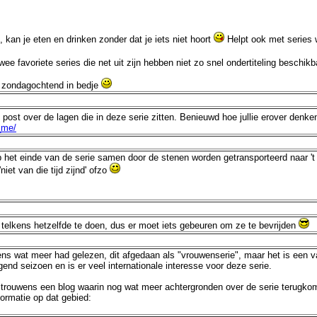
n, kan je eten en drinken zonder dat je iets niet hoort
Helpt ook met series w
e favoriete series die net uit zijn hebben niet zo snel ondertiteling beschik
op zondagochtend in bedje
te post over de lagen die in deze serie zitten. Benieuwd hoe jullie erover denk
_me/
op het einde van de serie samen door de stenen worden getransporteerd naar '
iet van die tijd zijnd' ofzo
elkens hetzelfde te doen, dus er moet iets gebeuren om ze te bevrijden
rgens wat meer had gelezen, dit afgedaan als "vrouwenserie", maar het is ee
gend seizoen en is er veel internationale interesse voor deze serie.
trouwens een blog waarin nog wat meer achtergronden over de serie terugkomen
ormatie op dat gebied: