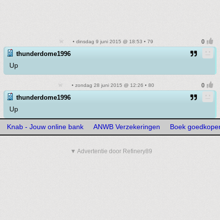
• dinsdag 9 juni 2015 @ 18:53 • 79
thunderdome1996
Up
• zondag 28 juni 2015 @ 12:26 • 80
thunderdome1996
Up
Knab - Jouw online bank
ANWB Verzekeringen
Boek goedkoper
▼ Advertentie door Refinery89