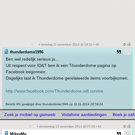
• dinsdag 11 november 2014 @ 18:52 • 60
thunderdome1996
Ben wel redelijk serieus ja...
Uit respect voor ID&T ben ik een Thunderdome pagina op
Facebook begonnen.
Dagelijks laat ik Thunderdome gerelateerde items voorbijkomen.
http://www.facebook.com/Thunderdome.will.survive
Bericht 9% gewijzigd door thunderdome1996 op 11-11-2014 20:59:24
Zoek je mobiel op gsmweb
Vodafone aanbiedingen
Boek je saf
• donderdag 13 november 2014 @ 07:45 • 61
MikeyMo