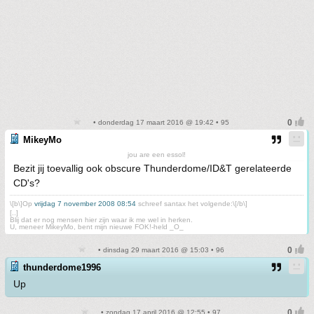
• donderdag 17 maart 2016 @ 19:42 • 95
MikeyMo
jou are een essol!
Bezit jij toevallig ook obscure Thunderdome/ID&T gerelateerde
CD's?
\[b\]Op
vrijdag 7 november 2008 08:54
schreef santax het volgende:\[/b\]
[..]
Blij dat er nog mensen hier zijn waar ik me wel in herken.
U, meneer MikeyMo, bent mijn nieuwe FOK!-held _O_
• dinsdag 29 maart 2016 @ 15:03 • 96
thunderdome1996
Up
• zondag 17 april 2016 @ 12:55 • 97