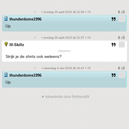
• zondag 26 april 2015 @ 21:50 • 73
thunderdome1996
Up
• zondag 26 april 2015 @ 21:57 • 74
Ill-Skillz
Allegretto
Strijk je de shirts ook weleens?
• maandag 4 mei 2015 @ 10:47 • 75
thunderdome1996
Up
▼ Advertentie door Refinery89