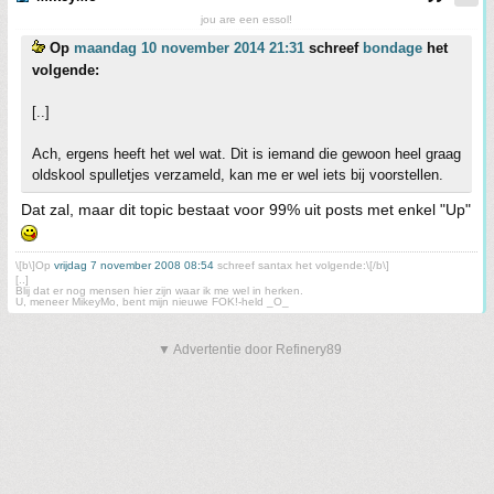
jou are een essol!
Op
maandag 10 november 2014 21:31
schreef
bondage
het
volgende:
[..]
Ach, ergens heeft het wel wat. Dit is iemand die gewoon heel graag
oldskool spulletjes verzameld, kan me er wel iets bij voorstellen.
Dat zal, maar dit topic bestaat voor 99% uit posts met enkel "Up"
\[b\]Op
vrijdag 7 november 2008 08:54
schreef santax het volgende:\[/b\]
[..]
Blij dat er nog mensen hier zijn waar ik me wel in herken.
U, meneer MikeyMo, bent mijn nieuwe FOK!-held _O_
▼ Advertentie door Refinery89