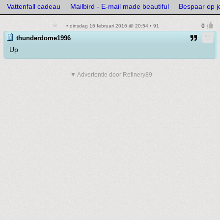
Vattenfall cadeau
Mailbird - E-mail made beautiful
Bespaar op je
• dinsdag 16 februari 2016 @ 20:54 • 91
thunderdome1996
Up
▼ Advertentie door Refinery89