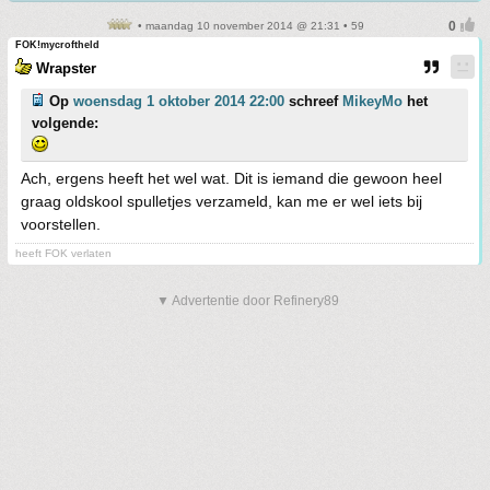
• maandag 10 november 2014 @ 21:31 • 59
FOK!mycroftheld
Wrapster
Op
woensdag 1 oktober 2014 22:00
schreef
MikeyMo
het
volgende:
Ach, ergens heeft het wel wat. Dit is iemand die gewoon heel
graag oldskool spulletjes verzameld, kan me er wel iets bij
voorstellen.
heeft FOK verlaten
▼ Advertentie door Refinery89