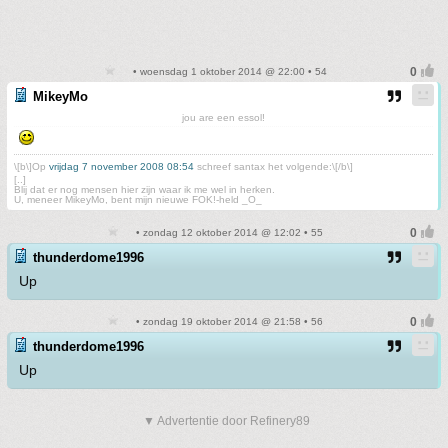
• woensdag 1 oktober 2014 @ 22:00 • 54
MikeyMo
jou are een essol!
\[b\]Op
vrijdag 7 november 2008 08:54
schreef santax het volgende:\[/b\]
[..]
Blij dat er nog mensen hier zijn waar ik me wel in herken.
U, meneer MikeyMo, bent mijn nieuwe FOK!-held _O_
• zondag 12 oktober 2014 @ 12:02 • 55
thunderdome1996
Up
• zondag 19 oktober 2014 @ 21:58 • 56
thunderdome1996
Up
▼ Advertentie door Refinery89