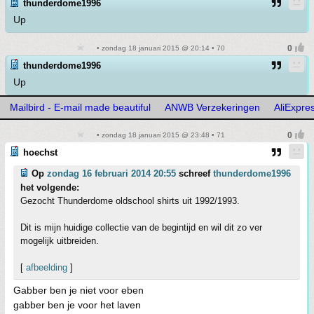
thunderdome1996
Up
• zondag 18 januari 2015 @ 20:14 • 70
thunderdome1996
Up
Mailbird - E-mail made beautiful
ANWB Verzekeringen
AliExpre
• zondag 18 januari 2015 @ 23:48 • 71
hoechst
Op
zondag 16 februari 2014 20:55
schreef
thunderdome1996
het volgende:
Gezocht Thunderdome oldschool shirts uit 1992/1993.
Dit is mijn huidige collectie van de begintijd en wil dit zo ver
mogelijk uitbreiden.
[
afbeelding
]
Gabber ben je niet voor eben
gabber ben je voor het laven