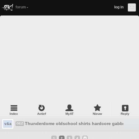
forum
log in
Index
Actief
MyAT
Nieuw
Reply
Thunderdome oldschool shirts hardcore gabber ID&T
v&a
GEZ
1
2
3
4