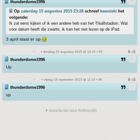
thunderdome1996
Op
zaterdag 15 augustus 2015 23:28
schreef
kawotski
het
volgende:
Ik zal eens kijken of ik een andere heb van het Thialfstadion. Wat
voor datum heeft die zwarte, ik kan het niet lezen op de iPad.
3 april staat er op
• dinsdag 25 augustus 2015 @ 10:25 • 85
thunderdome1996
Up
• vrijdag 18 september 2015 @ 11:33 • 86
thunderdome1996
up
▼ Advertentie door Refinery89