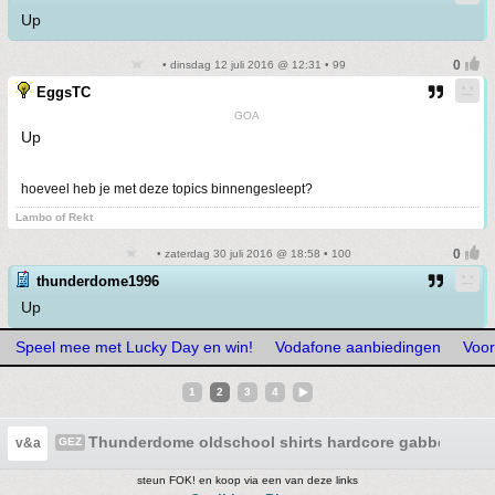
Up
• dinsdag 12 juli 2016 @ 12:31 • 99
EggsTC
GOA
Up
hoeveel heb je met deze topics binnengesleept?
Lambo of Rekt
• zaterdag 30 juli 2016 @ 18:58 • 100
thunderdome1996
Up
Speel mee met Lucky Day en win!
Vodafone aanbiedingen
Voor
1
2
3
4
Thunderdome oldschool shirts hardcore gabber ID&T
v&a
GEZ
steun FOK! en koop via een van deze links