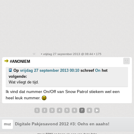
• vrijdag 27 september 2013 @ 08:44 • 175
#ANONIEM
Op
vrijdag 27 september 2013 00:10
schreef
On
het
volgende:
Wat vliegt de tijd.
Ik vind dat nummer On/Off van Snow Patrol stiekem wel een
heel leuk nummer.
1
2
3
4
5
6
7
8
Digitale Pakjesavond 2012 #3: Oehs en aaahs!
muz