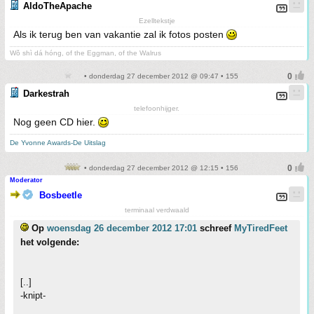
AldoTheApache
Ezelltekstje
Als ik terug ben van vakantie zal ik fotos posten
Wǒ shì dá hóng, of the Eggman, of the Walrus
• donderdag 27 december 2012 @ 09:47 • 155
Darkestrah
telefoonhijger.
Nog geen CD hier.
De Yvonne Awards-De Uitslag
• donderdag 27 december 2012 @ 12:15 • 156
Moderator
Bosbeetle
terminaal verdwaald
Op
woensdag 26 december 2012 17:01
schreef
MyTiredFeet
het volgende:
[..]
-knipt-