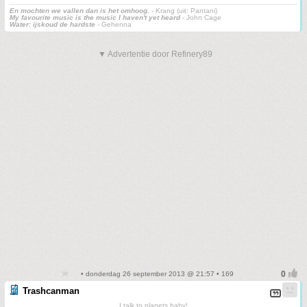
En mochten we vallen dan is het omhoog.
- Krang (uit: Pantani)
My favourite music is the music I haven't yet heard
- John Cage
Water: ijskoud de hardste
- Gehenna
▼ Advertentie door Refinery89
• donderdag 26 september 2013 @ 21:57 • 169
Trashcanman
I talk to planets baby!