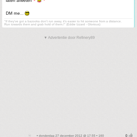
laten afweten
DM me...
"If they've got a bazooka don't run away, it's easier to hit someone from a distance.
Run towards them and grab hold of them.!" (Eddie Izzard - Glorious)
▼ Advertentie door Refinery89
• donderdag 27 december 2012 @ 17:55 • 160