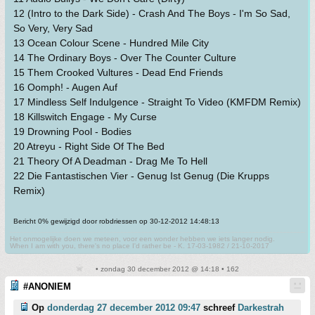
12 (Intro to the Dark Side) - Crash And The Boys - I'm So Sad,
So Very, Very Sad
13 Ocean Colour Scene - Hundred Mile City
14 The Ordinary Boys - Over The Counter Culture
15 Them Crooked Vultures - Dead End Friends
16 Oomph! - Augen Auf
17 Mindless Self Indulgence - Straight To Video (KMFDM Remix)
18 Killswitch Engage - My Curse
19 Drowning Pool - Bodies
20 Atreyu - Right Side Of The Bed
21 Theory Of A Deadman - Drag Me To Hell
22 Die Fantastischen Vier - Genug Ist Genug (Die Krupps
Remix)
Bericht 0% gewijzigd door robdriessen op 30-12-2012 14:48:13
Het onmogelijke doen we meteen, voor een wonder hebben we iets langer nodig.
When I am with you, there's no place I'd rather be - K. 17-03-1982 / 21-10-2017
• zondag 30 december 2012 @ 14:18 • 162
#ANONIEM
Op
donderdag 27 december 2012 09:47
schreef
Darkestrah