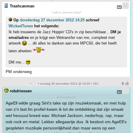
Trashcanman
I talk to planets baby!
Op
donderdag 27 december 2012 14:25
schreef
WickedTunes
het volgende:
Ik heb trouwens de Jazz Hoppin' CD's in zip beschikbaar...
DM je
emailadres
en je krijgt een Wetransfer van me, compleet met
artwork
... dit alles te danken aan ene MPC60, die het heeft
laten afweten
DM me...
PM onderweg
• zondag 30 december 2012 @ 14:02 • 161
robdriessen
El Presidente!
AgeEll wilde graag Sint's take op zijn muzieksmaak, en met hulp
van z'n last.fm profiel kwam ik tot de ontdekking dat zijn smaak
wel heuuuul breed was: Michael Jackson, nederhop, rap, maar
ook rock en metal. Lekker allegaartje dus. Ik besloot om AgeEll's
gespleten muzikale persoonlijkheid dan maar eens op een