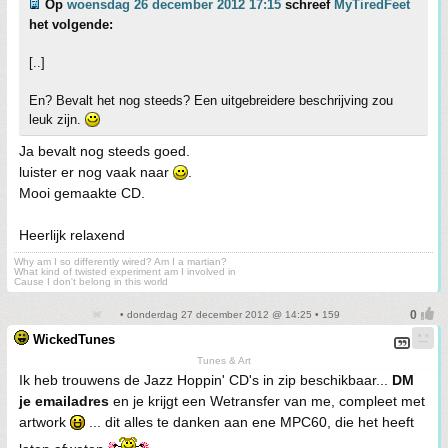
Op
woensdag 26 december 2012 17:15
schreef
MyTiredFeet
het volgende:
[..]
En? Bevalt het nog steeds? Een uitgebreidere beschrijving zou
leuk zijn.
Ja bevalt nog steeds goed.
luister er nog vaak naar
.
Mooi gemaakte CD.
Heerlijk relaxend
Why am I so differently wired? Am I a martian?
What kind of twisted experiment am I involved in
Cause I don't belong in this world
• donderdag 27 december 2012 @ 14:25 • 159
WickedTunes
Tunes & Art
Ik heb trouwens de Jazz Hoppin' CD's in zip beschikbaar...
DM
je emailadres
en je krijgt een Wetransfer van me, compleet met
artwork
... dit alles te danken aan ene MPC60, die het heeft