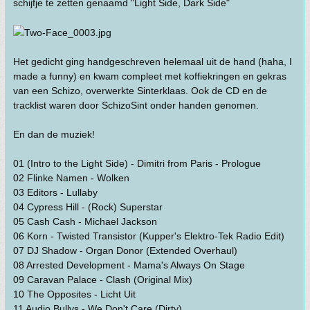
schijfje te zetten genaamd "Light Side, Dark Side"
Het gedicht ging handgeschreven helemaal uit de hand (haha, I
made a funny) en kwam compleet met koffiekringen en gekras
van een Schizo, overwerkte Sinterklaas. Ook de CD en de
tracklist waren door SchizoSint onder handen genomen.
En dan de muziek!
01 (Intro to the Light Side) - Dimitri from Paris - Prologue
02 Flinke Namen - Wolken
03 Editors - Lullaby
04 Cypress Hill - (Rock) Superstar
05 Cash Cash - Michael Jackson
06 Korn - Twisted Transistor (Kupper's Elektro-Tek Radio Edit)
07 DJ Shadow - Organ Donor (Extended Overhaul)
08 Arrested Development - Mama's Always On Stage
09 Caravan Palace - Clash (Original Mix)
10 The Opposites - Licht Uit
11 Audio Bullys - We Don't Care (Dirty)