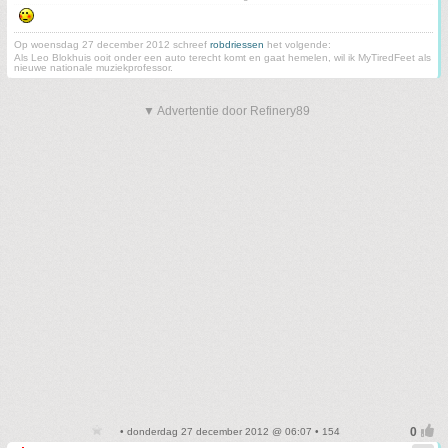
Op woensdag 27 december 2012 schreef
robdriessen
het volgende:
Als Leo Blokhuis ooit onder een auto terecht komt en gaat hemelen, wil ik MyTiredFeet als
nieuwe nationale muziekprofessor.
▼ Advertentie door Refinery89
• donderdag 27 december 2012 @ 06:07 • 154