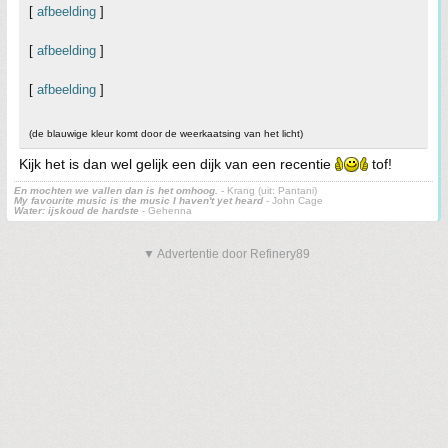
[
afbeelding
]
[
afbeelding
]
[
afbeelding
]
(de blauwige kleur komt door de weerkaatsing van het licht)
Kijk het is dan wel gelijk een dijk van een recentie
tof!
En mochten we vallen dan is het omhoog.
- Krang (uit: Pantani)
My favourite music is the music I haven't yet heard
- John Cage
Water: ijskoud de hardste
- Gehenna
▼ Advertentie door Refinery89