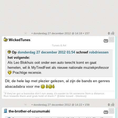
• donderdag 27 december 2012 @ 14:18 • 157
WickedTunes
Tunes & Art
Op
donderdag 27 december 2012 01:54
schreef
robdriessen
het volgende:
Als Leo Blokhuis ooit onder een auto terecht komt en gaat
hemelen, wil ik MyTiredFeet als nieuwe nationale muziekprofessor
Prachtige recensie.
Dit, de hele lap met plezier gelezen, al zijn de bands en genres
abacadabra voor me
"If they've got a bazooka don't run away, it's easier to hit someone from a distance.
Run towards them and grab hold of them.!" (Eddie Izzard - Glorious)
• donderdag 27 december 2012 @ 14:22 • 158
the-brother-of-uzunumaki