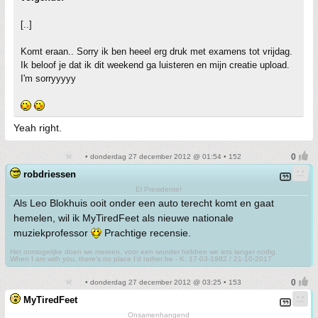
[..]
Komt eraan.. Sorry ik ben heeel erg druk met examens tot vrijdag.
Ik beloof je dat ik dit weekend ga luisteren en mijn creatie upload.
I'm sorryyyyy
Yeah right.
• donderdag 27 december 2012 @ 01:54 • 152
robdriessen
El Presidente!
Als Leo Blokhuis ooit onder een auto terecht komt en gaat
hemelen, wil ik MyTiredFeet als nieuwe nationale
muziekprofessor
Prachtige recensie.
Het onmogelijke doen we meteen, voor een wonder hebben we iets langer nodig.
When I am with you, there's no place I'd rather be - K. 17-03-1982 / 21-10-2017
• donderdag 27 december 2012 @ 03:25 • 153
MyTiredFeet
Onsamenhangend