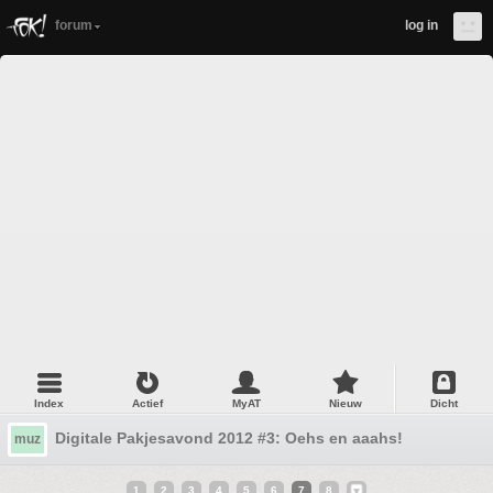
forum
log in
Index
Actief
MyAT
Nieuw
Dicht
Digitale Pakjesavond 2012 #3: Oehs en aaahs!
muz
1
2
3
4
5
6
7
8