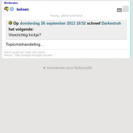
Moderator
belsen
Young, gifted and black
Op
donderdag 26 september 2013 18:52
schreef
Darkestrah
het volgende:
Voorzichtig kickje?
Topicmishandeling...
Geef angst en haat een stem
Ranja: "mijn bukgeit begrijpt mj niet. "
▼ Advertentie door Refinery89