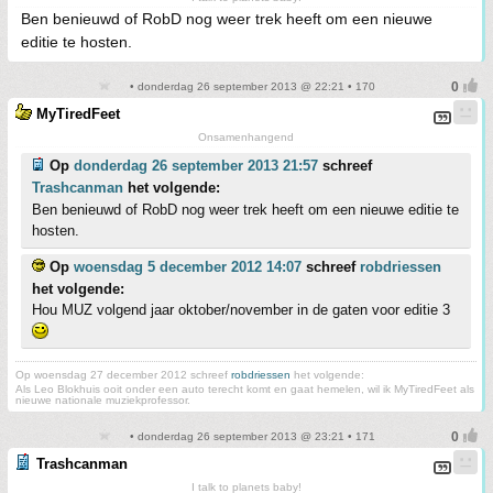
Ben benieuwd of RobD nog weer trek heeft om een nieuwe
editie te hosten.
• donderdag 26 september 2013 @ 22:21 • 170
MyTiredFeet
Onsamenhangend
Op
donderdag 26 september 2013 21:57
schreef
Trashcanman
het volgende:
Ben benieuwd of RobD nog weer trek heeft om een nieuwe editie te
hosten.
Op
woensdag 5 december 2012 14:07
schreef
robdriessen
het volgende:
Hou MUZ volgend jaar oktober/november in de gaten voor editie 3
Op woensdag 27 december 2012 schreef
robdriessen
het volgende:
Als Leo Blokhuis ooit onder een auto terecht komt en gaat hemelen, wil ik MyTiredFeet als
nieuwe nationale muziekprofessor.
• donderdag 26 september 2013 @ 23:21 • 171
Trashcanman
I talk to planets baby!