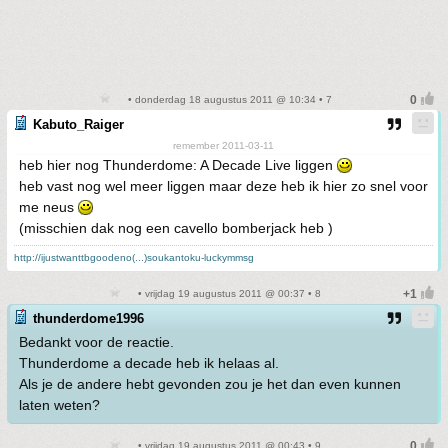
• donderdag 18 augustus 2011 @ 10:34 • 7
Kabuto_Raiger
remember 2011-03-11
heb hier nog Thunderdome: A Decade Live liggen
heb vast nog wel meer liggen maar deze heb ik hier zo snel voor
me neus
(misschien dak nog een cavello bomberjack heb )
http://ijustwanttbgoodeno(...)soukantoku-luckymmsg
• vrijdag 19 augustus 2011 @ 00:37 • 8
thunderdome1996
Bedankt voor de reactie.
Thunderdome a decade heb ik helaas al.
Als je de andere hebt gevonden zou je het dan even kunnen
laten weten?
• vrijdag 19 augustus 2011 @ 00:43 • 9