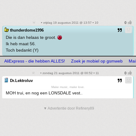
• vrijdag 19 augustus 2011 @ 13:57 • 10
thunderdome1996
Die is dan helaas te groot.
Ik heb maat 56.
Toch bedankt (Y)
AliExpress - die hebben ALLES!
Zoek je mobiel op gsmweb
Mai
• zondag 21 augustus 2011 @ 00:52 • 11
Dr.Lektroluv
Make music, make love.
MOH trui, en nog een LONSDALE vest..
▼ Advertentie door Refinery89