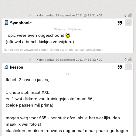
• donderdag 29 september 2011 @ 12:51 • 31
Symphonic
Sijsjes en Drijfsijsjes
Topic weer even opgeschoond
(oftewel a bunch kickjes verwijderd)
Ik hou van onverwachte dingen, ik hou alleen niet zo van verrassingen
• donderdag 29 september 2011 @ 13:32 • 32
keesos
hoi
Ik heb 2 cavello jasjes,
1 chute stof, maat XXL
en 1 wat dikkere van trainingsjasstof maat 56,
(beide passen mij prima)
mogen weg voor €35,- per stuk ofzo, als je het wat lijkt, dan
maak ik wel foto's!
elastieken en ritsen trouwens nog prima! maar paar x gedragen