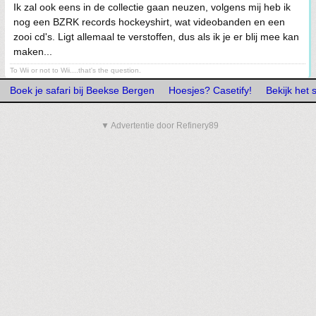
Ik zal ook eens in de collectie gaan neuzen, volgens mij heb ik
nog een BZRK records hockeyshirt, wat videobanden en een
zooi cd's. Ligt allemaal te verstoffen, dus als ik je er blij mee kan
maken...
To Wii or not to Wii....that's the question.
Boek je safari bij Beekse Bergen
Hoesjes? Casetify!
Bekijk het
▼ Advertentie door Refinery89