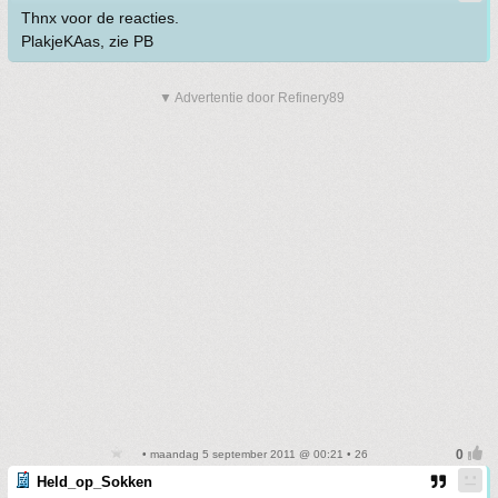
Thnx voor de reacties.
PlakjeKAas, zie PB
▼ Advertentie door Refinery89
• maandag 5 september 2011 @ 00:21 • 26
Held_op_Sokken