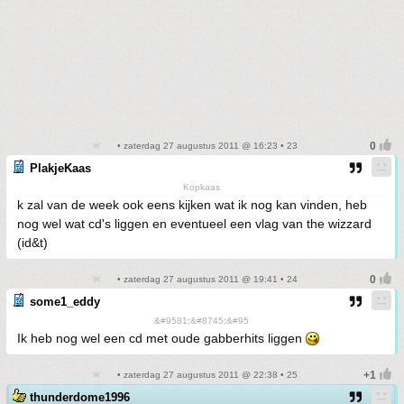
• zaterdag 27 augustus 2011 @ 16:23 • 23
PlakjeKaas
Kopkaas
k zal van de week ook eens kijken wat ik nog kan vinden, heb
nog wel wat cd's liggen en eventueel een vlag van the wizzard
(id&t)
• zaterdag 27 augustus 2011 @ 19:41 • 24
some1_eddy
&#9581;&#8745;&#95
Ik heb nog wel een cd met oude gabberhits liggen
• zaterdag 27 augustus 2011 @ 22:38 • 25
thunderdome1996