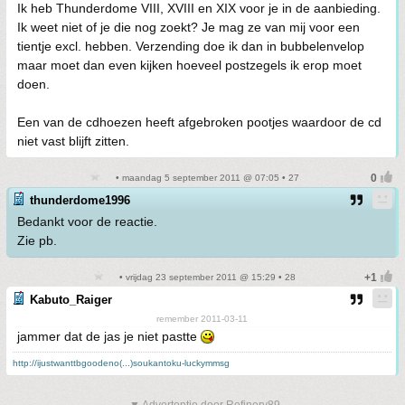
Ik heb Thunderdome VIII, XVIII en XIX voor je in de aanbieding.
Ik weet niet of je die nog zoekt? Je mag ze van mij voor een
tientje excl. hebben. Verzending doe ik dan in bubbelenvelop
maar moet dan even kijken hoeveel postzegels ik erop moet
doen.
Een van de cdhoezen heeft afgebroken pootjes waardoor de cd
niet vast blijft zitten.
• maandag 5 september 2011 @ 07:05 • 27
thunderdome1996
Bedankt voor de reactie.
Zie pb.
• vrijdag 23 september 2011 @ 15:29 • 28
Kabuto_Raiger
remember 2011-03-11
jammer dat de jas je niet pastte
http://ijustwanttbgoodeno(...)soukantoku-luckymmsg