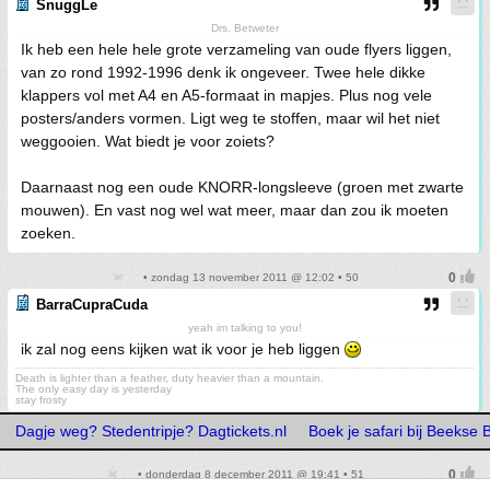
SnuggLe
Drs. Betweter
Ik heb een hele hele grote verzameling van oude flyers liggen,
van zo rond 1992-1996 denk ik ongeveer. Twee hele dikke
klappers vol met A4 en A5-formaat in mapjes. Plus nog vele
posters/anders vormen. Ligt weg te stoffen, maar wil het niet
weggooien. Wat biedt je voor zoiets?
Daarnaast nog een oude KNORR-longsleeve (groen met zwarte
mouwen). En vast nog wel wat meer, maar dan zou ik moeten
zoeken.
• zondag 13 november 2011 @ 12:02 • 50
BarraCupraCuda
yeah im talking to you!
ik zal nog eens kijken wat ik voor je heb liggen
Death is lighter than a feather, duty heavier than a mountain.
The only easy day is yesterday
stay frosty
Dagje weg? Stedentripje? Dagtickets.nl
Boek je safari bij Beekse
• donderdag 8 december 2011 @ 19:41 • 51