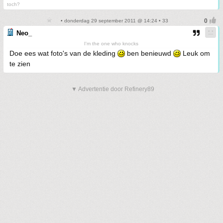
toch?
• donderdag 29 september 2011 @ 14:24 • 33
Neo_
I'm the one who knocks
Doe ees wat foto's van de kleding
ben benieuwd
Leuk om
te zien
▼ Advertentie door Refinery89