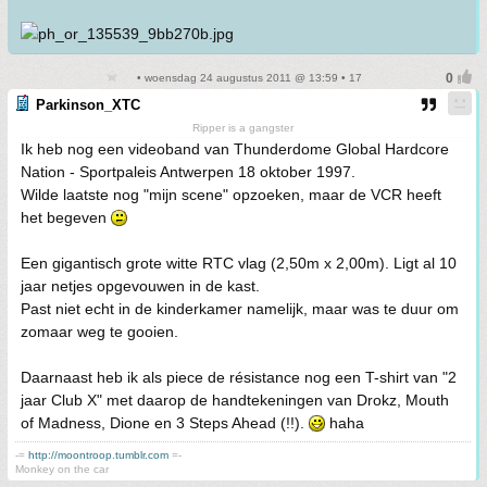
• woensdag 24 augustus 2011 @ 13:59 • 17
Parkinson_XTC
Ripper is a gangster
Ik heb nog een videoband van Thunderdome Global Hardcore
Nation - Sportpaleis Antwerpen 18 oktober 1997.
Wilde laatste nog "mijn scene" opzoeken, maar de VCR heeft
het begeven
Een gigantisch grote witte RTC vlag (2,50m x 2,00m). Ligt al 10
jaar netjes opgevouwen in de kast.
Past niet echt in de kinderkamer namelijk, maar was te duur om
zomaar weg te gooien.
Daarnaast heb ik als piece de résistance nog een T-shirt van "2
jaar Club X" met daarop de handtekeningen van Drokz, Mouth
of Madness, Dione en 3 Steps Ahead (!!).
haha
-=
http://moontroop.tumblr.com
=-
Monkey on the car