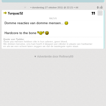
• donderdag 27 oktober 2011 @ 22:21 • 44
Turquaz52
Mk2V6
Domme reacties van domme mensen...
Hardcore to the bone
Quote van Tjabbo:
Vaste pta mensen hebben olie in hun aderen, geen bloed.
We drinken benzine, ons hart heeft 4 kleppen per cilinder in plaats van hartkamer
en als we een scheet laten zeggen we dat de wastegate open staat.
▼ Advertentie door Refinery89