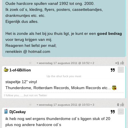
Oude hardcore spullen vanaf 1992 tot ong. 2000.
Ik zoek cd´s, kleding, flyers, posters, cassettebandjes,
drankmuntjes etc. etc.
Eigenlijk dus alles.
Het is zonde als het bij jou thuis ligt, je kunt er een
goed bedrag
voor terug krijgen van mij.
Reageren het liefst per mail;
reneklein @ hotmail.com
• woensdag 17 augustus 2011 @ 10:52 • 2
1-of-6Billion
Up the shut fuck you must
stapeltje 12" vinyl
Thunderdome, Rotterdam Records, Mokum Records etc...
I follow you......but not on Twitter
• woensdag 17 augustus 2011 @ 10:53 • 3
DjCeekay
ik heb nog wel ergens thunderdome cd`s liggen stuk of 20
plus nog andere hardcore cd`s