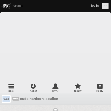
forum
log in
Index
Actief
MyAT
Nieuw
Reply
oude hardcore spullen
v&a
GEZ