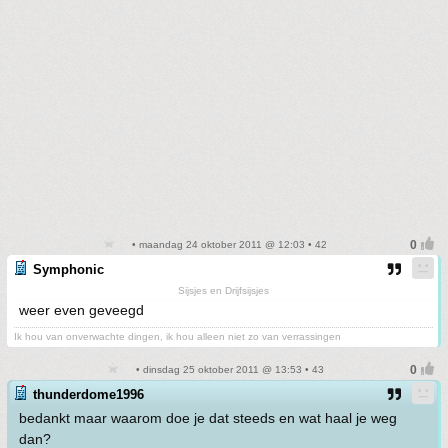
• maandag 24 oktober 2011 @ 12:03 • 42
Symphonic
Sijsjes en Drijfsijsjes
weer even geveegd
Ik hou van onverwachte dingen, ik hou alleen niet zo van verrassingen
• dinsdag 25 oktober 2011 @ 13:53 • 43
thunderdome1996
bedankt maar waarom doe je dat steeds en wat haal je weg
dan?