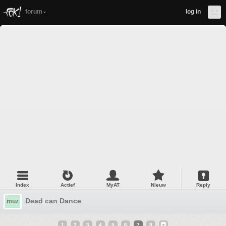
forum
log in
Index
Actief
MyAT
Nieuw
Reply
Dead can Dance
muz
1
2
3
4
5
6
7
8