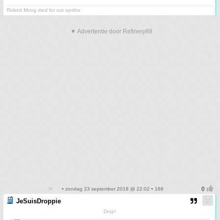
Robert Moog died for our synths
▼ Advertentie door Refinery89
• zondag 23 september 2018 @ 22:02 • 166
JeSuisDroppie
Drop!