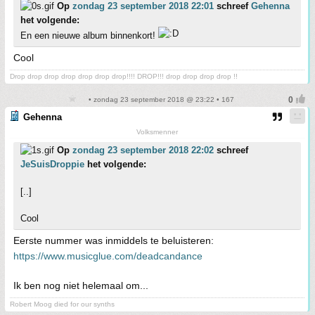
Op
zondag 23 september 2018 22:01
schreef
Gehenna
het volgende:
En een nieuwe album binnenkort!
Cool
Drop drop drop drop drop drop drop!!!! DROP!!! drop drop drop drop !!
• zondag 23 september 2018 @ 23:22 • 167
Gehenna
Volksmenner
Op
zondag 23 september 2018 22:02
schreef
JeSuisDroppie
het volgende:
[..]
Cool
Eerste nummer was inmiddels te beluisteren:
https://www.musicglue.com/deadcandance
Ik ben nog niet helemaal om...
Robert Moog died for our synths