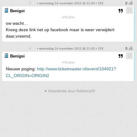
• woensdag 14 november 2012 @ 21:40 • 152
Benigoi
--FR1908--
ow wacht...
Kreeg deze link net op facebook maar is weer verwijdert
daar,vreemd.
• woensdag 14 november 2012 @ 21:42 • 153
Benigoi
--FR1908--
Nieuwe poging:
http://www.ticketmaster.nl/event/104921?
CL_ORIGIN=ORIGIN2
▼ Advertentie door Refinery89