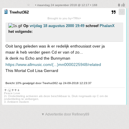
• maandag 24 september 2018 @ 12:17 • 168
Treehut362
Brought to you by+TRht+
Op
vrijdag 18 augustus 2000 19:49
schreef
PhalanX
het volgende:
Ooit lang geleden was ik er redelijk enthousiast over ja
maar ik heb verder geen Cd er van of zo...
ik denk nu Echo and the Bunnyman
https://www.allmusic.com/(...)mn0000225948/related
This Mortal Coil Lisa Gerrard
Bericht 10% gewijzigd door Treehut362 op 24-09-2018 12:23:37
🌳♪💻🌳🌳🌲
Peace Love
2c Ondertiteling activeren als deze beschikbaar is. Druk nogmaals op C om de
ondertiteling te verbergen.
3. Ambient modern
▼ Advertentie door Refinery89