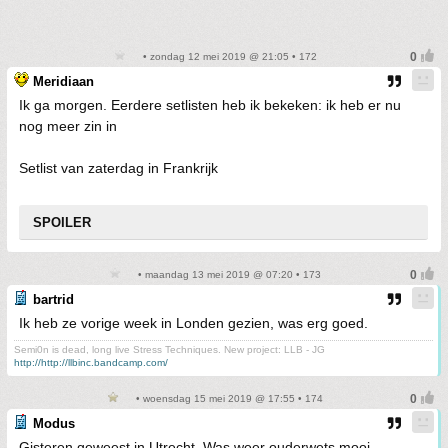
• zondag 12 mei 2019 @ 21:05 • 172
Meridiaan
Ik ga morgen. Eerdere setlisten heb ik bekeken: ik heb er nu
nog meer zin in
Setlist van zaterdag in Frankrijk
SPOILER
• maandag 13 mei 2019 @ 07:20 • 173
bartrid
Ik heb ze vorige week in Londen gezien, was erg goed.
Semi0n is dead, long live Stress Techniques. New project: LLB - JG
http://http://llbinc.bandcamp.com/
• woensdag 15 mei 2019 @ 17:55 • 174
Modus
Gisteren geweest in Utrecht. Was weer ouderwets mooi.