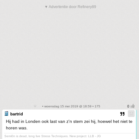
▼ Advertentie door Refinery89
• woensdag 15 mei 2019 @ 18:59 • 175
bartrid
Hij had in Londen ook last van z'n stem zei hij, hoewel het niet te
horen was.
Semi0n is dead, long live Stress Techniques. New project: LLB - JG