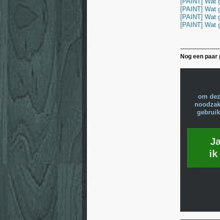
[PAINT] Wat g
[PAINT] Wat g
[PAINT] Wat g
[PAINT] Wat g
--------------------
Nog een paar 
om dez
noodzake
gebruik
J
ik