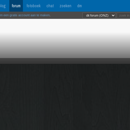
log
forum
fotoboek
chat
zoeken
dm
om een gratis account aan te maken
.