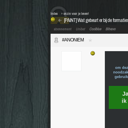
Index
»
onzin voor je leven!
[PAINT] Wat gebeurt er bij de formatie
abonnement
Unibet
Coolblue
Bitvavo
#ANONIEM
om dez
noodzake
gebruik
J
ik