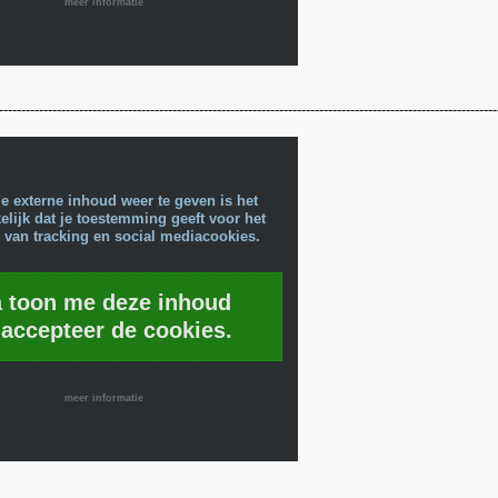
meer informatie
----------------------------------------------------------------------------------------------------------------
e externe inhoud weer te geven is het
lijk dat je toestemming geeft voor het
 van tracking en social mediacookies.
a toon me deze inhoud
 accepteer de cookies.
meer informatie