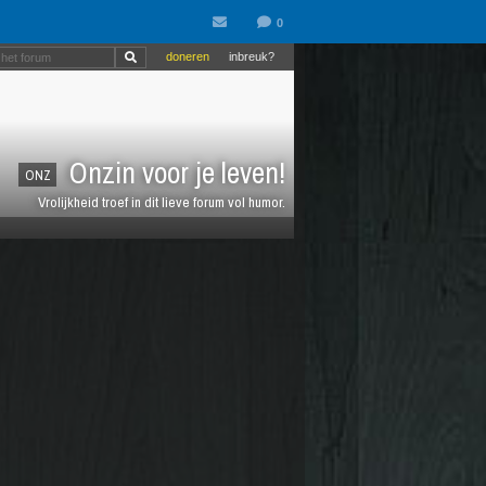
doneren
inbreuk?
Onzin voor je leven!
ONZ
Vrolijkheid troef in dit lieve forum vol humor.