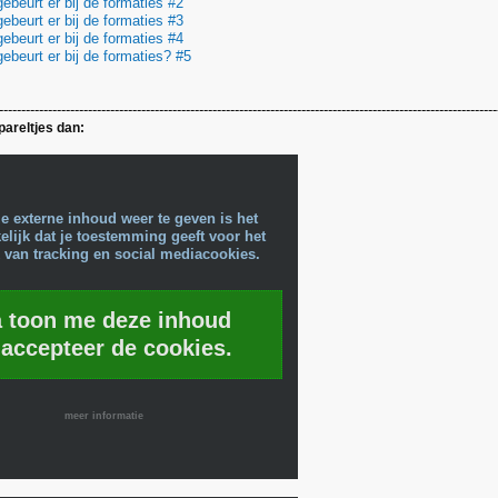
ebeurt er bij de formaties #2
ebeurt er bij de formaties #3
ebeurt er bij de formaties #4
ebeurt er bij de formaties? #5
----------------------------------------------------------------------------------------------------------------
pareltjes dan:
e externe inhoud weer te geven is het
lijk dat je toestemming geeft voor het
 van tracking en social mediacookies.
a toon me deze inhoud
 accepteer de cookies.
meer informatie