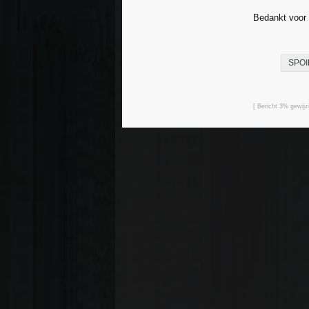
Bedankt voor
SPOI
[ Bericht 3% gewij