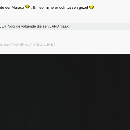
 de eer Maraca
, Ik heb mijne er ook tussen gezet
LER: Voor de volgende die een LAPO maakt
zigd door #ANONIEM op 17-08-2010 11:36
:29
]