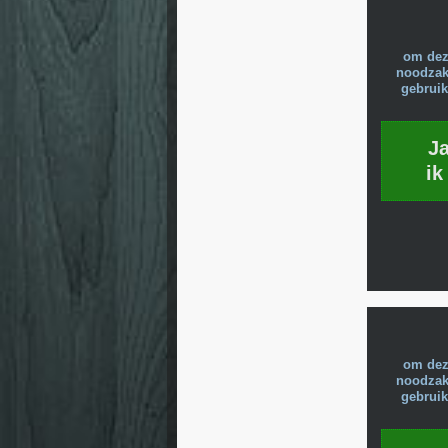
om dez
noodzake
gebruik
J
ik
om dez
noodzake
gebruik