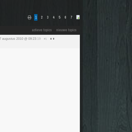
1
2
3
4
5
6
7
actieve topics
nieuwe topics
7 augustus 2010 @ 09:23
:19
#1