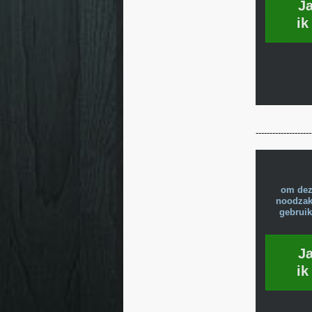
J
ik
--------------------
om dez
noodzake
gebruik
J
ik