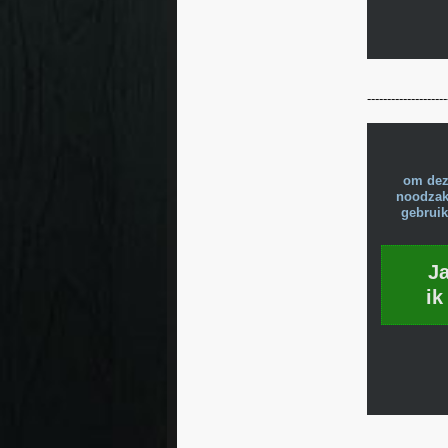
--------------------
om dez
noodzake
gebruik
J
ik