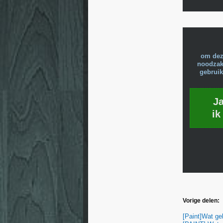
om dez
noodzake
gebruik
J
ik
Vorige delen:
[Paint]Wat geb