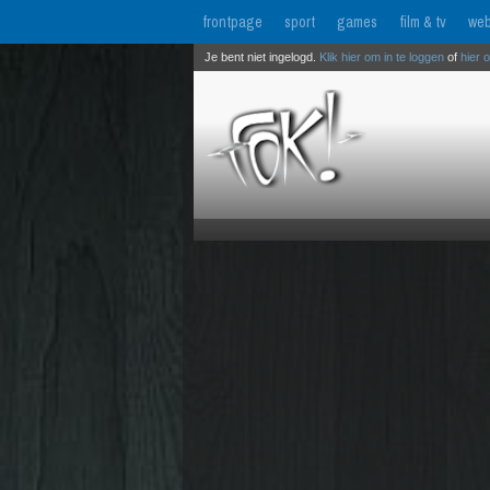
frontpage
sport
games
film & tv
web
Je bent niet ingelogd.
Klik hier om in te loggen
of
hier 