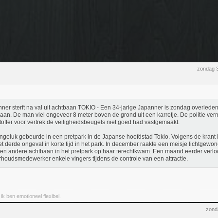
zondag 3
ner sterft na val uit achtbaan TOKIO - Een 34-jarige Japanner is zondag overleden t
aan. De man viel ongeveer 8 meter boven de grond uit een karretje. De politie ver
toffer voor vertrek de veiligheidsbeugels niet goed had vastgemaakt.
ngeluk gebeurde in een pretpark in de Japanse hoofdstad Tokio. Volgens de krant
et derde ongeval in korte tijd in het park. In december raakte een meisje lichtgew
en andere achtbaan in het pretpark op haar terechtkwam. Een maand eerder verlo
houdsmedewerker enkele vingers tijdens de controle van een attractie.
, ik ben emotioneel flexibel.
zond