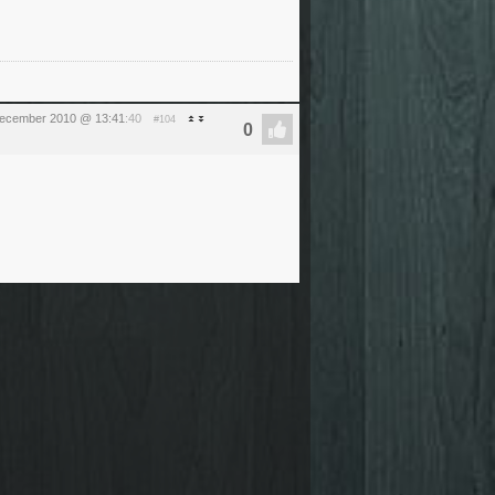
december 2010 @ 13:41
:40
#104