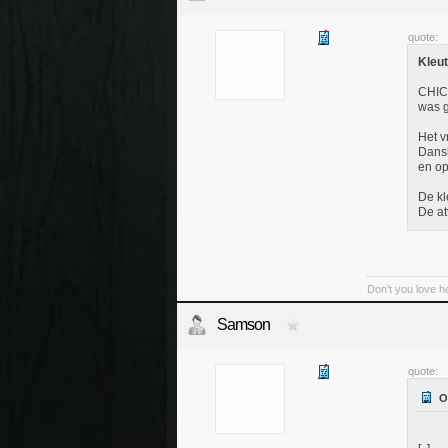
quote:
Kleut
CHICA
was g
Het v
Dansb
en op
De kl
De at
Don't you love h
Samson
quote: