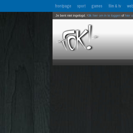
frontpage
sport
games
film & tv
web
Je bent niet ingelogd.
Klik hier om in te loggen
of
hier 