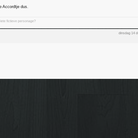
 Accordtje dus.
riete fictieve personage?
dinsdag 14 