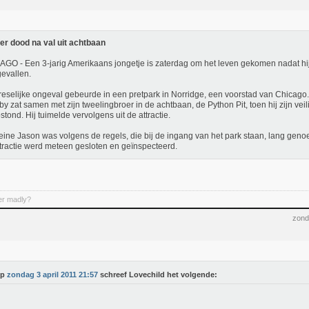
er dood na val uit achtbaan
GO - Een 3-jarig Amerikaans jongetje is zaterdag om het leven gekomen nadat hij
evallen.
reselijke ongeval gebeurde in een pretpark in Norridge, een voorstad van Chicago.
y zat samen met zijn tweelingbroer in de achtbaan, de Python Pit, toen hij zijn veil
stond. Hij tuimelde vervolgens uit de attractie.
eine Jason was volgens de regels, die bij de ingang van het park staan, lang geno
tractie werd meteen gesloten en geïnspecteerd.
er madly?
zond
Op
zondag 3 april 2011 21:57
schreef Lovechild het volgende: