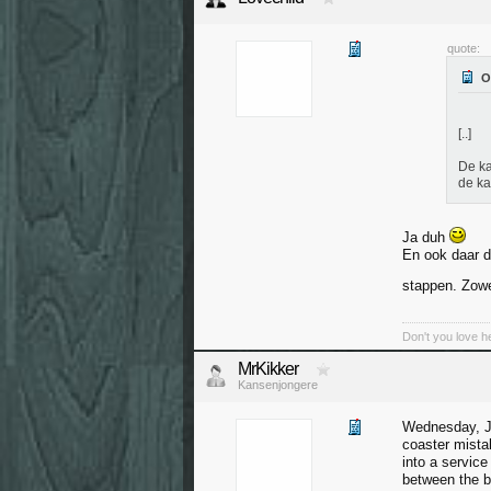
quote:
[..]
De ka
de ka
Ja duh
En ook daar d
stappen. Zowe
Don't you love h
MrKikker
Kansenjongere
Wednesday, Ju
coaster mistak
into a servic
between the b