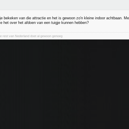
je bekeken van die attractie en het is gewoon zo'n kleine indoor achtbaan. Me
e het over het afdoen van een tuigje kunnen hebben?
e rest van Nederland doet al gewoon genoeg