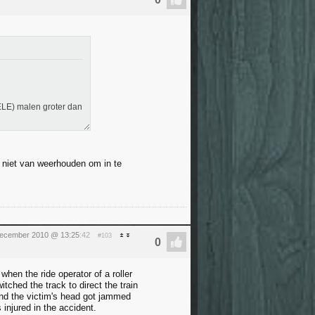
VELE) malen groter dan
r niet van weerhouden om in te
december 2010 @ 13:25
:42
#103
hen the ride operator of a roller
tched the track to direct the train
and the victim's head got jammed
injured in the accident.