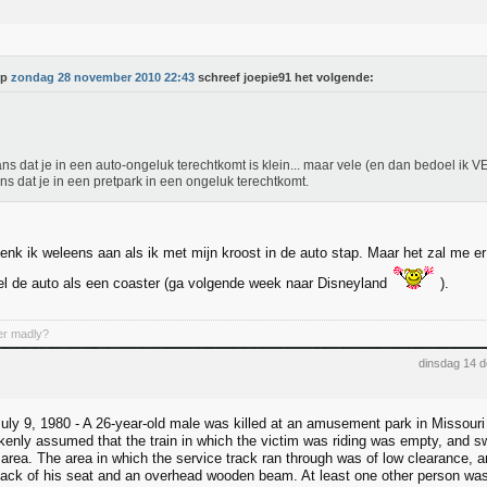
Op
zondag 28 november 2010 22:43
schreef joepie91 het volgende:
ns dat je in een auto-ongeluk terechtkomt is klein... maar vele (en dan bedoel ik 
ns dat je in een pretpark in een ongeluk terechtkomt.
enk ik weleens aan als ik met mijn kroost in de auto stap. Maar het zal me e
l de auto als een coaster (ga volgende week naar Disneyland
).
er madly?
dinsdag 14 
ly 9, 1980 - A 26-year-old male was killed at an amusement park in Missouri w
enly assumed that the train in which the victim was riding was empty, and swi
e area. The area in which the service track ran through was of low clearance, 
ack of his seat and an overhead wooden beam. At least one other person was 