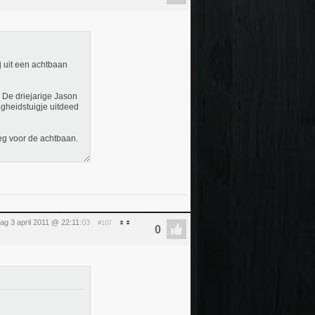
 uit een achtbaan
 De driejarige Jason
igheidstuigje uitdeed
eg voor de achtbaan.
ag 3 april 2011 @ 22:11
:03
#107