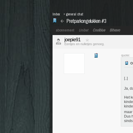
Index
»
general chat
Pretparkongelukken #3
abonnement
Unibet
Coolblue
Bitvavo
joepie91
Eentjes en nulletjes genoeg.
quote:
[..]
Ja, d
Het k
kinde
kinde
maar 
Dus h
sinds