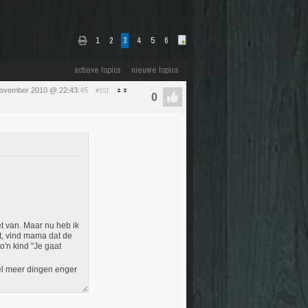
1
2
3
4
5
6
actieve topics
nieuwe topics
november 2010 @ 22:43
:45
#101
et van. Maar nu heb ik
at, vind mama dat de
o'n kind "Je gaat
el meer dingen enger