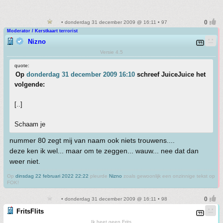
• donderdag 31 december 2009 @ 16:11 • 97
Moderator / Kerstkaart terrorist
Nizno
Versie 4.5
quote:
Op
donderdag 31 december 2009 16:10
schreef JuiceJuice het
volgende:
[..]
Schaam je
nummer 80 zegt mij van naam ook niets trouwens....
deze ken ik wel... maar om te zeggen... wauw... nee dat dan
weer niet.
Op
dinsdag 22 februari 2022 22:22
pleurde
Nizno
zoals gewoonlijk een onzinnige tekst op
FOK!
• donderdag 31 december 2009 @ 16:11 • 98
FritsFlits
Ik heet geen Frits