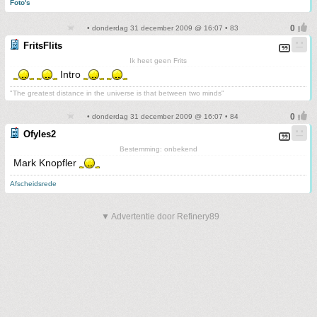
Foto's
• donderdag 31 december 2009 @ 16:07 • 83
FritsFlits
Ik heet geen Frits
Intro
"The greatest distance in the universe is that between two minds"
• donderdag 31 december 2009 @ 16:07 • 84
Ofyles2
Bestemming: onbekend
Mark Knopfler
Afscheidsrede
▼ Advertentie door Refinery89