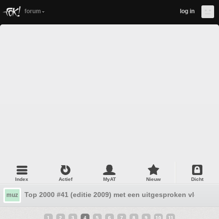
forum
log in
Index
Actief
MyAT
Nieuw
Dicht
Top 2000 #41 (editie 2009) met een uitgesproken vloek
muz
1
2
3
4
5
6
7
8
9
10
11