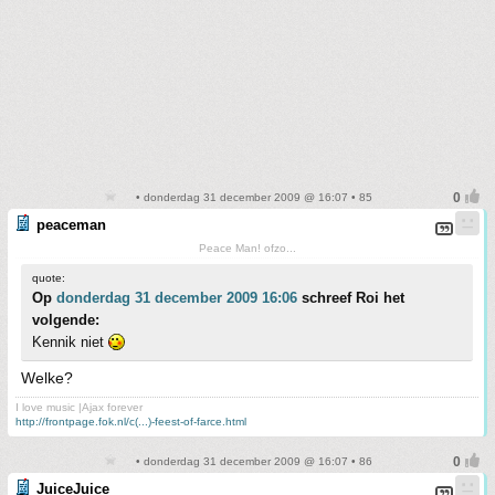
• donderdag 31 december 2009 @ 16:07 • 85
peaceman
Peace Man! ofzo...
quote:
Op
donderdag 31 december 2009 16:06
schreef Roi het
volgende:
Kennik niet
Welke?
I love music |Ajax forever
http://frontpage.fok.nl/c(...)-feest-of-farce.html
• donderdag 31 december 2009 @ 16:07 • 86
JuiceJuice