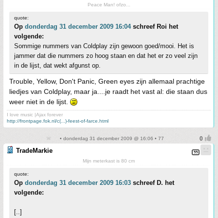
Peace Man! ofzo...
quote:
Op
donderdag 31 december 2009 16:04
schreef Roi het
volgende:
Sommige nummers van Coldplay zijn gewoon goed/mooi. Het is
jammer dat die nummers zo hoog staan en dat het er zo veel zijn
in de lijst, dat wekt afgunst op.
Trouble, Yellow, Don't Panic, Green eyes zijn allemaal prachtige
liedjes van Coldplay, maar ja....je raadt het vast al: die staan dus
weer niet in de lijst.
I love music |Ajax forever
http://frontpage.fok.nl/c(...)-feest-of-farce.html
• donderdag 31 december 2009 @ 16:06 • 77
TradeMarkie
Mijn meterkast is 80 cm
quote:
Op
donderdag 31 december 2009 16:03
schreef D. het
volgende:
[..]