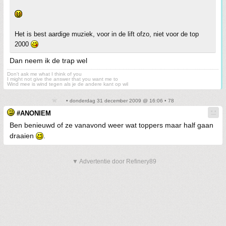
Het is best aardige muziek, voor in de lift ofzo, niet voor de top
2000
Dan neem ik de trap wel
Don't ask me what I think of you
I might not give the answer that you want me to
Wind mee is wind tegen als je de andere kant op wil
• donderdag 31 december 2009 @ 16:06 • 78
#ANONIEM
Ben benieuwd of ze vanavond weer wat toppers maar half gaan
draaien
.
▼ Advertentie door Refinery89