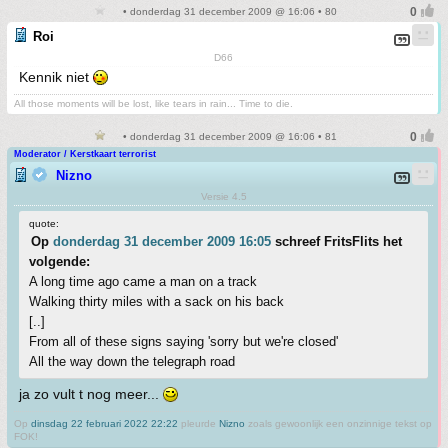
• donderdag 31 december 2009 @ 16:06 • 80
Roi
D66
Kennik niet
All those moments will be lost, like tears in rain... Time to die.
• donderdag 31 december 2009 @ 16:06 • 81
Moderator / Kerstkaart terrorist
Nizno
Versie 4.5
quote:
Op
donderdag 31 december 2009 16:05
schreef FritsFlits het
volgende:
A long time ago came a man on a track
Walking thirty miles with a sack on his back
[..]
From all of these signs saying 'sorry but we're closed'
All the way down the telegraph road
ja zo vult t nog meer...
Op
dinsdag 22 februari 2022 22:22
pleurde
Nizno
zoals gewoonlijk een onzinnige tekst op
FOK!