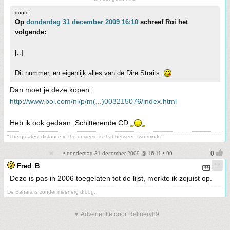
quote:
Op
donderdag 31 december 2009 16:10
schreef Roi het
volgende:
[..]
Dit nummer, en eigenlijk alles van de Dire Straits.
Dan moet je deze kopen:
http://www.bol.com/nl/p/m(...)003215076/index.html
Heb ik ook gedaan. Schitterende CD
"The greatest distance in the universe is that between two minds"
• donderdag 31 december 2009 @ 16:11 • 99
Fred_B
Deze is pas in 2006 toegelaten tot de lijst, merkte ik zojuist op.
De Sahara is zonder meer erg droog.
▼ Advertentie door Refinery89