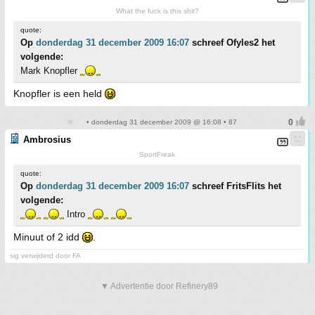
What the fuck is this shit?
quote:
Op
donderdag 31 december 2009 16:07
schreef Ofyles2 het
volgende:
Mark Knopfler
Knopfler is een held
• donderdag 31 december 2009 @ 16:08 • 87
Ambrosius
SportFreak
quote:
Op
donderdag 31 december 2009 16:07
schreef FritsFlits het
volgende:
Intro
Minuut of 2 idd
.
sig verwijderd door FA
▼ Advertentie door Refinery89