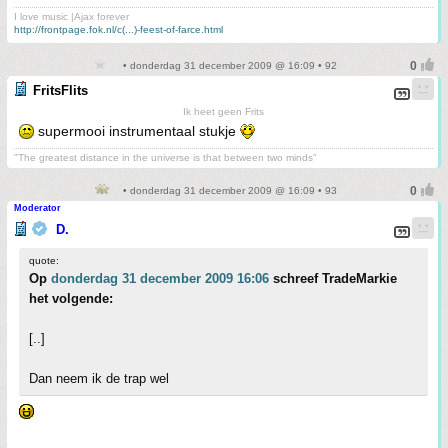
I love music |Ajax forever
http://frontpage.fok.nl/c(...)-feest-of-farce.html
• donderdag 31 december 2009 @ 16:09 • 92
FritsFlits
Ik heet geen Frits
supermooi instrumentaal stukje
"The greatest distance in the universe is that between two minds"
• donderdag 31 december 2009 @ 16:09 • 93
Moderator
D.
quote:
Op
donderdag 31 december 2009 16:06
schreef TradeMarkie
het volgende:
[..]
Dan neem ik de trap wel