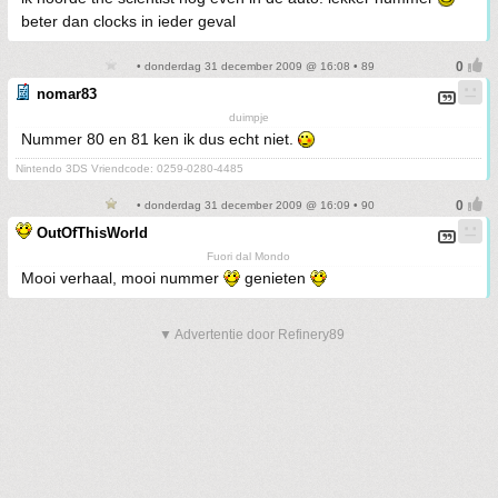
beter dan clocks in ieder geval
• donderdag 31 december 2009 @ 16:08 • 89
nomar83
duimpje
Nummer 80 en 81 ken ik dus echt niet.
Nintendo 3DS Vriendcode: 0259-0280-4485
• donderdag 31 december 2009 @ 16:09 • 90
OutOfThisWorld
Fuori dal Mondo
Mooi verhaal, mooi nummer
genieten
▼ Advertentie door Refinery89