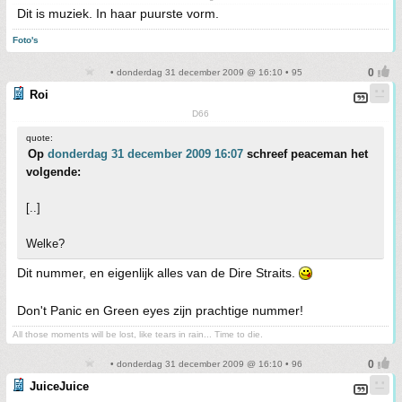
Dit is muziek. In haar puurste vorm.
Foto's
• donderdag 31 december 2009 @ 16:10 • 95
Roi
D66
quote:
Op
donderdag 31 december 2009 16:07
schreef peaceman het
volgende:
[..]
Welke?
Dit nummer, en eigenlijk alles van de Dire Straits.
Don't Panic en Green eyes zijn prachtige nummer!
All those moments will be lost, like tears in rain... Time to die.
• donderdag 31 december 2009 @ 16:10 • 96
JuiceJuice