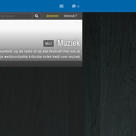
doneren
inbreuk?
Muziek
MUZ
artiest, op de radio of op een festival! Hier kun je
e weldoordachte kritische noten kwijt over muziek