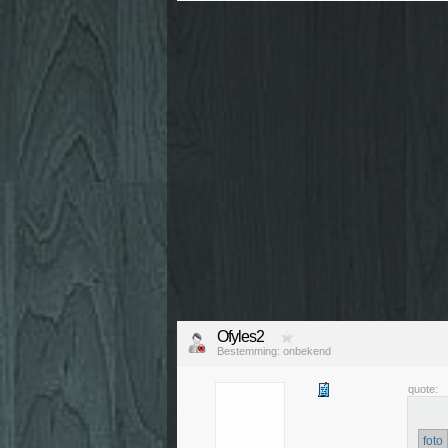
Ofyles2
Bestemming: onbekend
quote:
foto