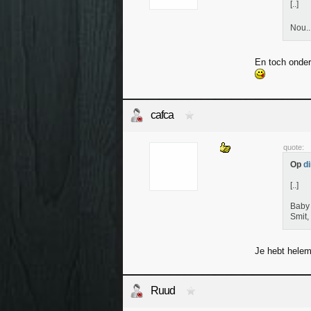
[..]
Nou..
En toch onder
cafca
quote:
Op
d
[..]
Baby 
Smit, 
Je hebt helem
Ruud