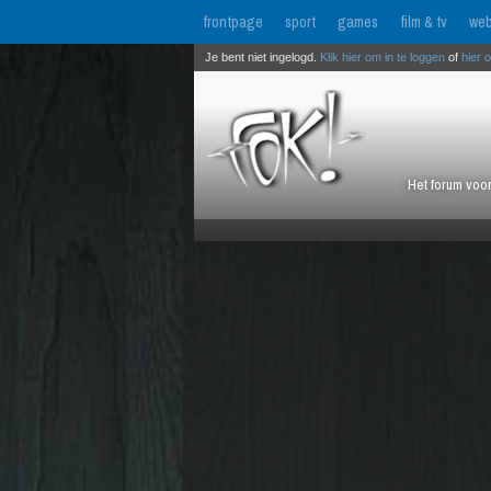
frontpage
sport
games
film & tv
web
Je bent niet ingelogd.
Klik hier om in te loggen
of
hier 
Het forum voor