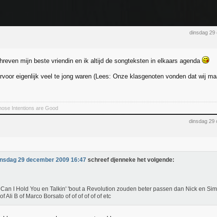
dinsdag 29
hreven mijn beste vriendin en ik altijd de songteksten in elkaars agenda
arvoor eigenlijk veel te jong waren (Lees: Onze klasgenoten vonden dat wij ma
whose Intentions are Good
dinsdag 29
insdag 29 december 2009 16:47
schreef djenneke het volgende:
Can I Hold You en Talkin' 'bout a Revolution zouden beter passen dan Nick en Sim
of Ali B of Marco Borsato of of of of of of etc