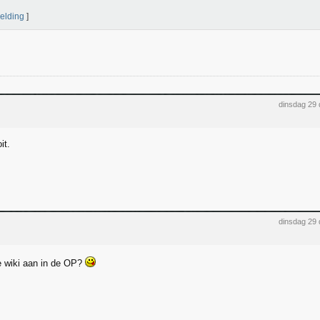
elding
]
dinsdag 29
it.
dinsdag 29
e wiki aan in de OP?