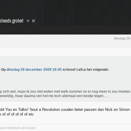
steeds groter!
dinsdag 29
Op
dinsdag 29 december 2009 16:45
schreef cafca het volgende:
op zich wel, maar ik zou niet weten met welk nummer ze er nog meer in zou moeten 
eweldig, maar daarna viel het me toch allemaal een beetje tegen.....
ld You en Talkin' 'bout a Revolution zouden beter passen dan Nick en Simon ho
of of of of of of etc
whose Intentions are Good