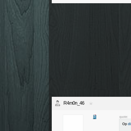
R4m0n_46
quote:
Op
d