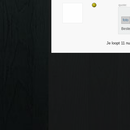
quote:
foto
Beste
Je loopt 11 n