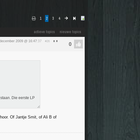
1
2
3
4
actieve topics
nieuwe topics
 december 2009 @ 16:47
:37
#26
staan. Die eerste LP
or. Of Jantje Smit, of Ali B of