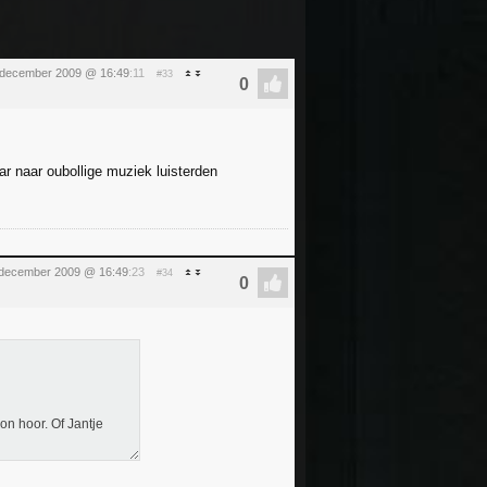
 december 2009 @ 16:49
:11
#33
ar naar oubollige muziek luisterden
 december 2009 @ 16:49
:23
#34
on hoor. Of Jantje