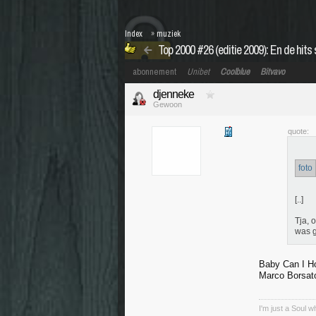
Index
»
muziek
Top 2000 #26 (editie 2009): En de hits 
abonnement
Unibet
Coolblue
Bitvavo
djenneke
Gewoon
quote:
foto
[..]
Tja, 
was g
Baby Can I Ho
Marco Borsato 
I'm just a Soul 