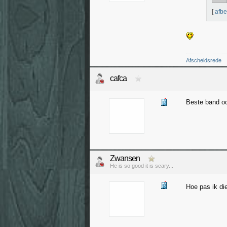
[
afbe
Afscheidsrede
cafca
Beste band oo
Zwansen
He is so good it is scary...
Hoe pas ik di