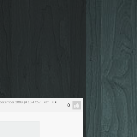
 december 2009 @ 16:47
:57
#27