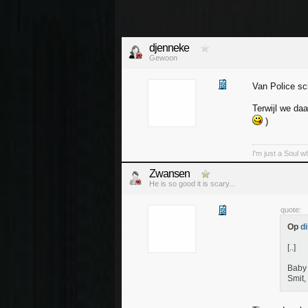
djenneke
Gewoon
Van Police sc
Terwijl we da
)
I'm just a Soul 
Zwansen
He is so good it is scary...
quote:
Op
d
[..]
Baby 
Smit, 