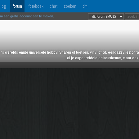
log
forum
fotoboek
chat
zoeken
dm
om een gratis account aan te maken
.
 's werelds enige universele hobby! Snaren of toetsen, vinyl of cd, eendagsvlieg of ras
al je ongebreideld enthousiasme, maar ook j