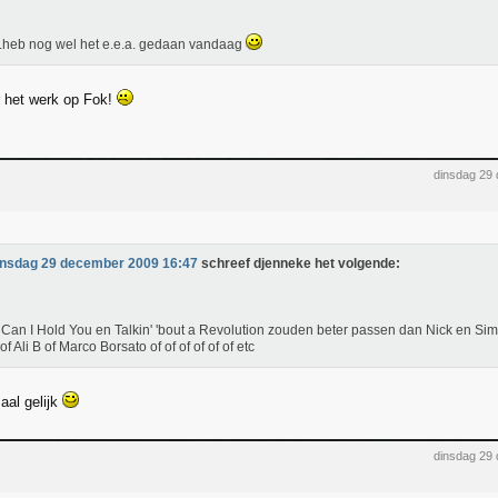
.heb nog wel het e.e.a. gedaan vandaag
 het werk op Fok!
dinsdag 29
insdag 29 december 2009 16:47
schreef djenneke het volgende:
Can I Hold You en Talkin' 'bout a Revolution zouden beter passen dan Nick en Sim
of Ali B of Marco Borsato of of of of of of etc
aal gelijk
dinsdag 29