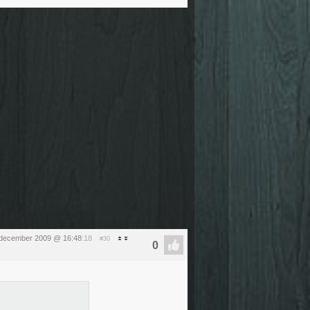
 december 2009 @ 16:48
:18
#30