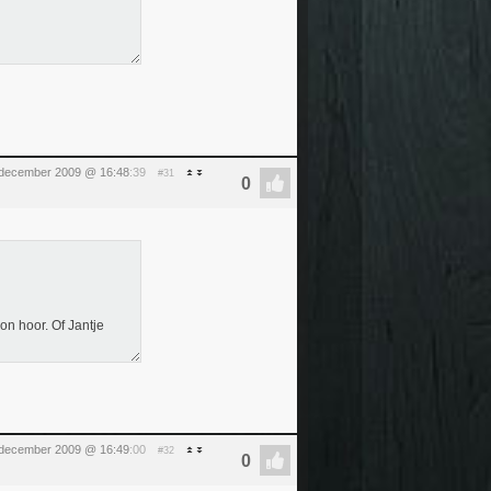
 december 2009 @ 16:48
:39
#31
on hoor. Of Jantje
 december 2009 @ 16:49
:00
#32