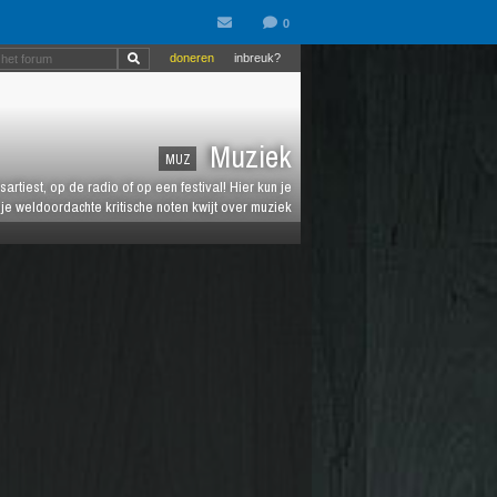
doneren
inbreuk?
Muziek
MUZ
artiest, op de radio of op een festival! Hier kun je
e weldoordachte kritische noten kwijt over muziek