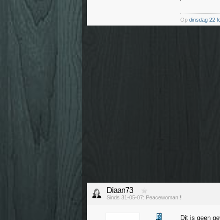
Op
dinsdag 22 f
Diaan73
Sinds 31-05-07: Peacewoman!!!
Dit is geen 