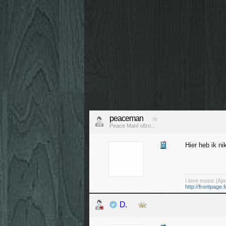
peaceman
Peace Man! ofzo...
Hier heb ik ni
I love music |Aja
http://frontpage.f
D.