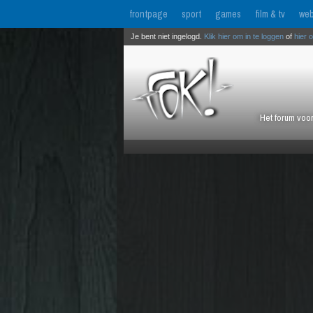
frontpage
sport
games
film & tv
web
Je bent niet ingelogd.
Klik hier om in te loggen
of
hier 
Het forum voor