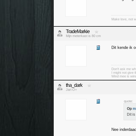
Make love, not 
TradeMarkie
Mijn meterkast is 80 cm
Dit kende ik 
Don't ask me wha
I might not give
Wind mee is wind
tha_dark
Jari O+
quote:
Op
m
Dit i
Nee inderdaad