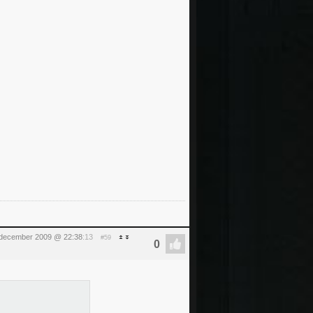
december 2009 @ 22:38
:13
#59