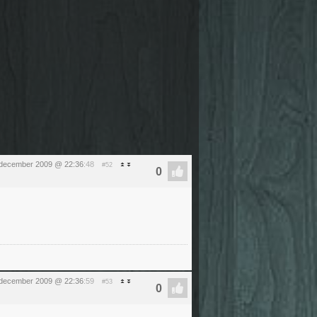
december 2009 @ 22:36
:48
#52
december 2009 @ 22:36
:59
#53