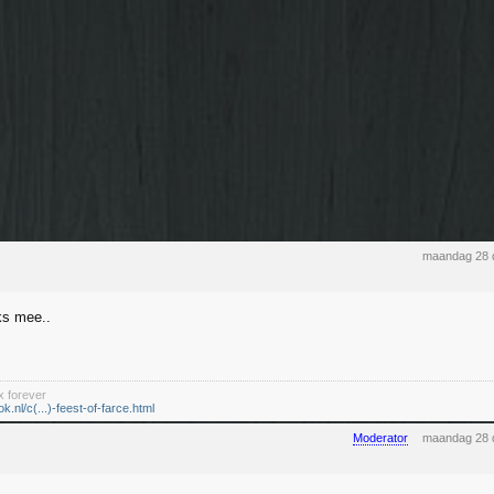
maandag 28 
ks mee..
x forever
ok.nl/c(...)-feest-of-farce.html
Moderator
maandag 28 