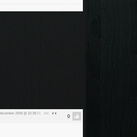
december 2009 @ 22:38
:01
#58