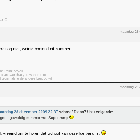
war ☮
maandag 28 
ook nog niet, weinig boeiend dit nummer
t I think of you
 the answer that you want me to
 tegen als je de andere kant op wil
maandag 28 
aandag 28 december 2009 22:37
schreef Diaan73 het volgende:
s geen geweldig nummer van Supertramp
, vreemd om te horen dat School van dezelfde band is.