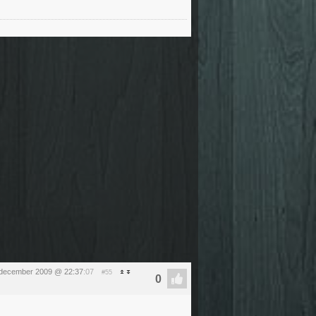
december 2009 @ 22:37
:07
#55