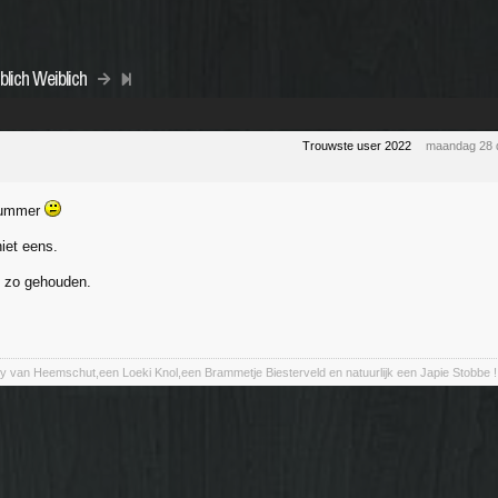
blich Weiblich
Trouwste user 2022
maandag 28 
nummer
iet eens.
g zo gehouden.
y van Heemschut,een Loeki Knol,een Brammetje Biesterveld en natuurlijk een Japie Stobbe !