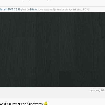
ebruari 2022 22:22
pleurde
Nizno
zoals gewoonlijk een onzinnige tekst op FOK!
maandag 28 
geweldig nummer van Supertramp