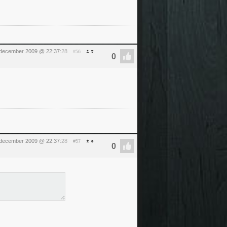
december 2009 @ 22:37
:28
#56
december 2009 @ 22:37
:28
#57