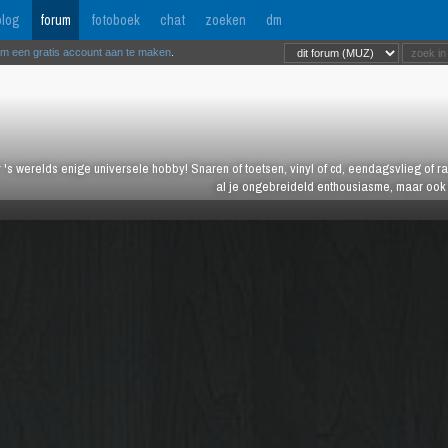
log
forum
fotoboek
chat
zoeken
dm
om een gratis account aan te maken
.
 's werelds enige universele hobby! Snaren of toetsen, vinyl of cd, eendagsvlieg of ras
al je ongebreideld enthousiasme, maar ook j