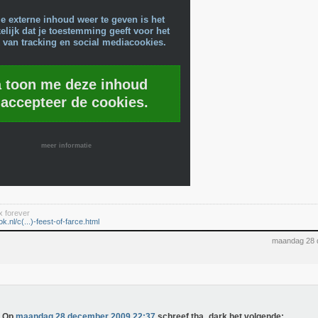
e externe inhoud weer te geven is het
lijk dat je toestemming geeft voor het
 van tracking en social mediacookies.
a toon me deze inhoud
 accepteer de cookies.
meer informatie
x forever
ok.nl/c(...)-feest-of-farce.html
maandag 28 
Op
maandag 28 december 2009 22:37
schreef tha_dark het volgende: