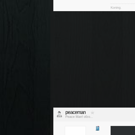
Koning.
peaceman
Peace Man! ofzo...