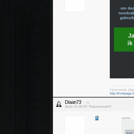
om dez
noodzake
gebruik
J
ik
I love music |Aja
http://frontpage.f
Diaan73
Sinds 31-05-07: Peacewoman!!!
quote:
foto