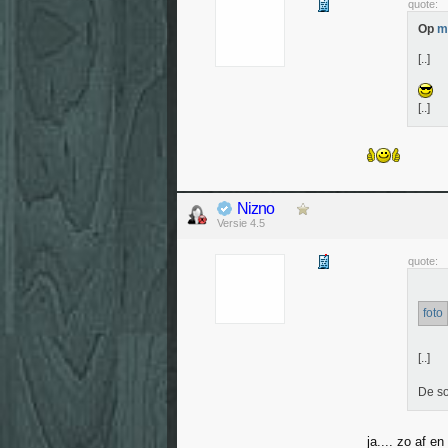
quote:
Op
m
[..]
[..]
Nizno
Versie 4.5
quote:
foto
[..]
De so
ja.... zo af e