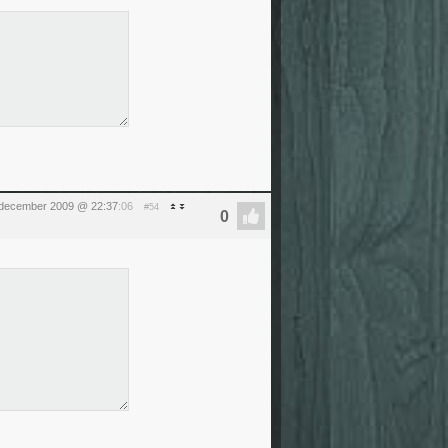
december 2009 @ 22:37
:06
#54