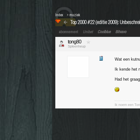
Index
»
muziek
Top 2000 #22 (editie 2009): Unbeschrei
abonnement
Unibet
Coolblue
Bitvavo
tong80
Spleenheup
Wat een kut
Ik kende het n
Had het graa
Ik noem een Ton