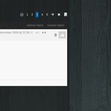
1
2
3
4
5
actieve topics
nieuwe topics
december 2009 @ 22:36
:41
#51