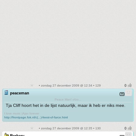
• zondag 27 december 2009 @ 12:34 • 129
peaceman
Peace Man! ofzo...
Tja Cliff hoort het in de lijst natuurlijk, maar ik heb er niks mee.
I love music |Ajax forever
http://frontpage.fok.nl/c(...)-feest-of-farce.html
• zondag 27 december 2009 @ 12:35 • 130
Berkery