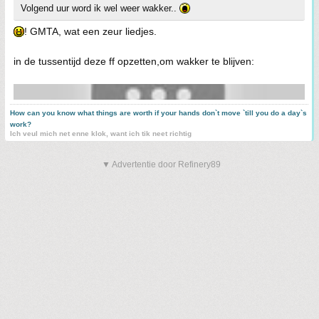
Volgend uur word ik wel weer wakker..
! GMTA, wat een zeur liedjes.
in de tussentijd deze ff opzetten,om wakker te blijven:
How can you know what things are worth if your hands don`t move `till you do a day`s
work?
Ich veul mich net enne klok, want ich tik neet richtig
▼ Advertentie door Refinery89