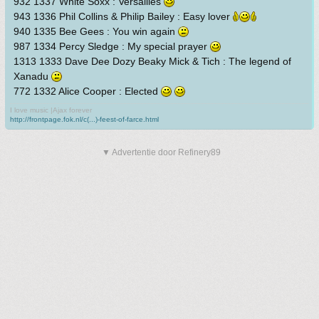
932 1337 White Soxx : Versailles
943 1336 Phil Collins & Philip Bailey : Easy lover
940 1335 Bee Gees : You win again
987 1334 Percy Sledge : My special prayer
1313 1333 Dave Dee Dozy Beaky Mick & Tich : The legend of
Xanadu
772 1332 Alice Cooper : Elected
I love music |Ajax forever
http://frontpage.fok.nl/c(...)-feest-of-farce.html
▼ Advertentie door Refinery89