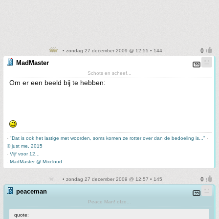
• zondag 27 december 2009 @ 12:55 • 144
MadMaster
Schots en scheef...
Om er een beeld bij te hebben:
-
"Dat is ook het lastige met woorden, soms komen ze rotter over dan de bedoeling is..."
-
© just me, 2015
-
Vijf voor 12...
-
MadMaster @ Mixcloud
• zondag 27 december 2009 @ 12:57 • 145
peaceman
Peace Man! ofzo...
quote: