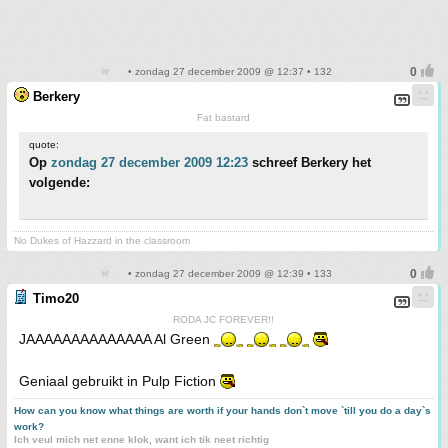
• zondag 27 december 2009 @ 12:37 • 132
Berkery
Fat bastard
quote:
Op
zondag 27 december 2009 12:23
schreef Berkery het
volgende:
No Dukes of Hazzard in the classroom
• zondag 27 december 2009 @ 12:39 • 133
Timo20
RODA JC FOREVER!!
JAAAAAAAAAAAAAA Al Green
Geniaal gebruikt in Pulp Fiction
How can you know what things are worth if your hands don`t move `till you do a day`s
work?
Ich veul mich net enne klok, want ich tik neet richtig