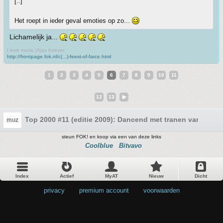
[..]
Het roept in ieder geval emoties op zo...
Lichamelijk ja...
I love music |Ajax forever
http://frontpage.fok.nl/c(...)-feest-of-farce.html
1
2
3
4
5
6
7
8
9
10
11
12
13
Top 2000 #11 (editie 2009): Dancend met tranen van geluk
muz
steun FOK! en koop via een van deze links
Coolblue
Bitvavo
Index
Actief
MyAT
Nieuw
Dicht
privacy
•
premium account
•
voorwaarden