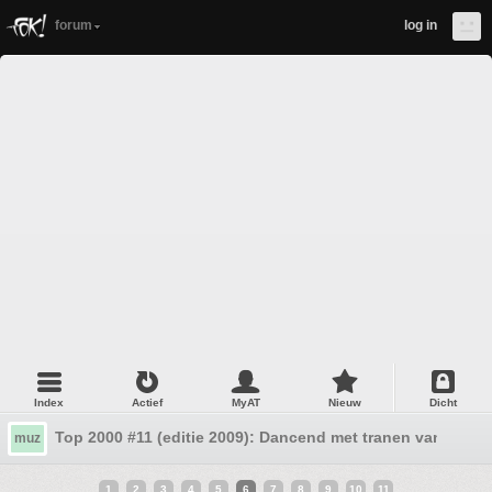
forum
log in
Index
Actief
MyAT
Nieuw
Dicht
Top 2000 #11 (editie 2009): Dancend met tranen van geluk
muz
1
2
3
4
5
6
7
8
9
10
11