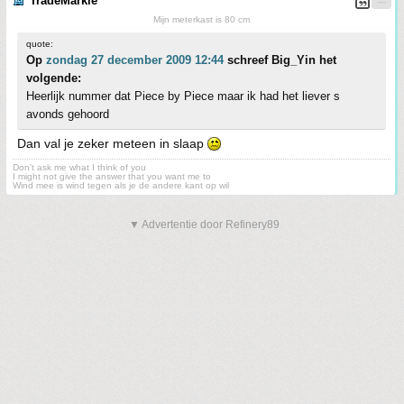
TradeMarkie
Mijn meterkast is 80 cm
quote:
Op
zondag 27 december 2009 12:44
schreef Big_Yin het
volgende:
Heerlijk nummer dat Piece by Piece maar ik had het liever s
avonds gehoord
Dan val je zeker meteen in slaap
Don't ask me what I think of you
I might not give the answer that you want me to
Wind mee is wind tegen als je de andere kant op wil
▼ Advertentie door Refinery89