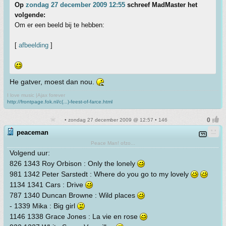
Op
zondag 27 december 2009 12:55
schreef MadMaster het
volgende:
Om er een beeld bij te hebben:
[
afbeelding
]
He gatver, moest dan nou.
I love music |Ajax forever
http://frontpage.fok.nl/c(...)-feest-of-farce.html
• zondag 27 december 2009 @ 12:57 • 146
peaceman
Peace Man! ofzo...
Volgend uur:
826 1343 Roy Orbison : Only the lonely
981 1342 Peter Sarstedt : Where do you go to my lovely
1134 1341 Cars : Drive
787 1340 Duncan Browne : Wild places
- 1339 Mika : Big girl
1146 1338 Grace Jones : La vie en rose