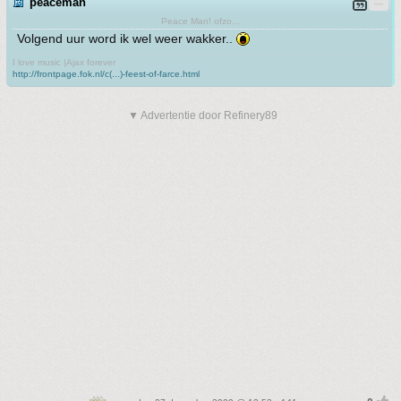
peaceman
Peace Man! ofzo...
Volgend uur word ik wel weer wakker..
I love music |Ajax forever
http://frontpage.fok.nl/c(...)-feest-of-farce.html
▼ Advertentie door Refinery89