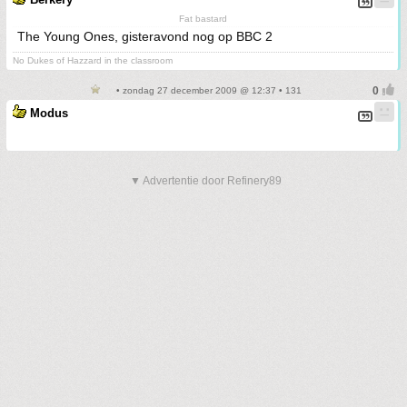
Fat bastard
The Young Ones, gisteravond nog op BBC 2
No Dukes of Hazzard in the classroom
• zondag 27 december 2009 @ 12:37 • 131
Modus
▼ Advertentie door Refinery89