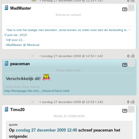
• zondag 27 december 2009 @ 12:53 • 141
MadMaster
Schots en scheef...
-
"Dat is ook het lastige met woorden, soms komen ze rotter over dan de bedoeling is..."
-
© just me, 2015
-
Vijf voor 12...
-
MadMaster @ Mixcloud
• zondag 27 december 2009 @ 12:53 • 142
peaceman
Peace Man! ofzo...
Verschrikkelijk dit!
I love music |Ajax forever
http://frontpage.fok.nl/c(...)-feest-of-farce.html
• zondag 27 december 2009 @ 12:53 • 143
Timo20
RODA JC FOREVER!!
quote:
Op
zondag 27 december 2009 12:48
schreef peaceman het
volgende: