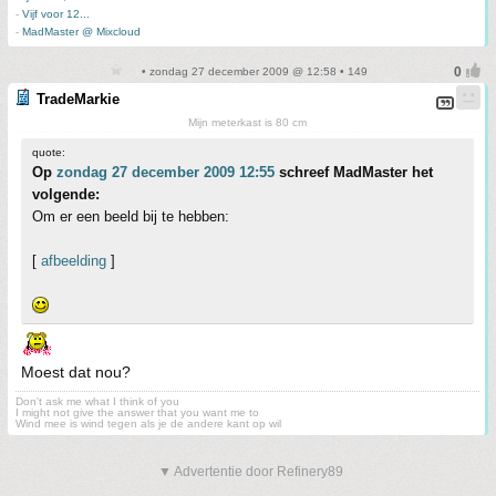
-
Vijf voor 12...
-
MadMaster @ Mixcloud
• zondag 27 december 2009 @ 12:58 • 149
TradeMarkie
Mijn meterkast is 80 cm
quote:
Op
zondag 27 december 2009 12:55
schreef MadMaster het
volgende:
Om er een beeld bij te hebben:
[
afbeelding
]
Moest dat nou?
Don't ask me what I think of you
I might not give the answer that you want me to
Wind mee is wind tegen als je de andere kant op wil
▼ Advertentie door Refinery89