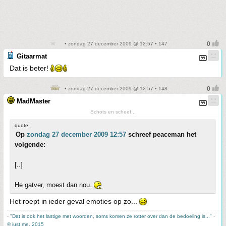
• zondag 27 december 2009 @ 12:57 • 147
Gitaarmat
Dat is beter!
• zondag 27 december 2009 @ 12:57 • 148
MadMaster
Schots en scheef...
quote:
Op
zondag 27 december 2009 12:57
schreef peaceman het
volgende:
[..]
He gatver, moest dan nou.
Het roept in ieder geval emoties op zo...
-
"Dat is ook het lastige met woorden, soms komen ze rotter over dan de bedoeling is..."
-
© just me, 2015