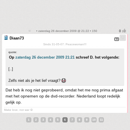
• zaterdag 26 december 2009 @ 21:22 • 150
Diaan73
Sinds 31-05-07: Peacewoman!!!
quote:
Op
zaterdag 26 december 2009 21:21
schreef D. het volgende:
[..]
Zelfs niet als je het lief vraagt?
Dat heb ik nog niet geprobeerd, omdat het me nog prima afgaat
met het opnemen op de dvd-recorder. Nederland loopt redelijk
gelijk op.
Make love, not war ☮
1
2
3
4
5
6
7
8
9
10
11