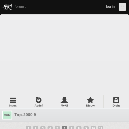
forum
log in
Index
Actief
MyAT
Nieuw
Dicht
Top-2000 9
muz
1
2
3
4
5
6
7
8
9
10
11