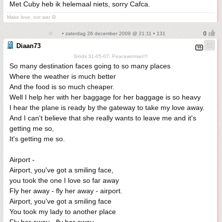
Met Cuby heb ik helemaal niets, sorry Cafca.
Make love, not war ☮
• zaterdag 26 december 2009 @ 21:11 • 131
Diaan73
Sinds 31-05-07: Peacewoman!!!
So many destination faces going to so many places
Where the weather is much better
And the food is so much cheaper.
Well I help her with her baggage for her baggage is so heavy
I hear the plane is ready by the gateway to take my love away.
And I can't believe that she really wants to leave me and it's
getting me so,
It's getting me so.
Airport -
Airport, you've got a smiling face,
you took the one I love so far away
Fly her away - fly her away - airport.
Airport, you've got a smiling face
You took my lady to another place