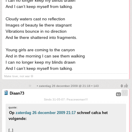
I can no longer keep my blinds drawn
And I can’t keep myself from talking.
Cloudy waters cast no reflection
Images of beauty lie there stagnant
Vibrations bounce in no direction
And lie there shattered into fragments.
Young girls are coming to the canyon
And in the morning I can see them walking
I can no longer keep my blinds drawn
And I can’t keep myself from talking.
Make love, not war ☮
• zaterdag 26 december 2009 @ 21:18 • 143
Diaan73
Sinds 31-05-07: Peacewoman!!!
quote:
Op
zaterdag 26 december 2009 21:17
schreef cafca het
volgende:
[..]