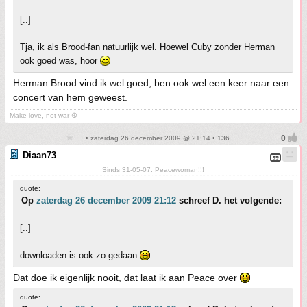
[..]
Tja, ik als Brood-fan natuurlijk wel. Hoewel Cuby zonder Herman
ook goed was, hoor
Herman Brood vind ik wel goed, ben ook wel een keer naar een
concert van hem geweest.
Make love, not war ☮
• zaterdag 26 december 2009 @ 21:14 • 136
Diaan73
Sinds 31-05-07: Peacewoman!!!
quote:
Op
zaterdag 26 december 2009 21:12
schreef D. het volgende:
[..]
downloaden is ook zo gedaan
Dat doe ik eigenlijk nooit, dat laat ik aan Peace over
quote: