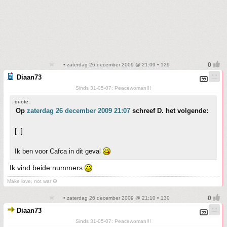
• zaterdag 26 december 2009 @ 21:09 • 129
Diaan73
Sinds 31-05-07: Peacewoman!!!
quote:
Op
zaterdag 26 december 2009 21:07
schreef D. het volgende:
[..]
Ik ben voor Cafca in dit geval
Ik vind beide nummers
Make love, not war ☮
• zaterdag 26 december 2009 @ 21:10 • 130
Diaan73
Sinds 31-05-07: Peacewoman!!!