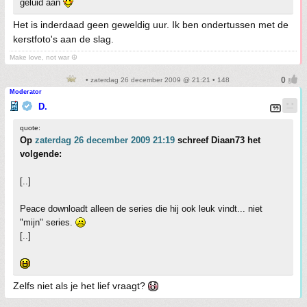
geluid aan
Het is inderdaad geen geweldig uur. Ik ben ondertussen met de
kerstfoto's aan de slag.
Make love, not war ☮
• zaterdag 26 december 2009 @ 21:21 • 148
Moderator
D.
quote:
Op
zaterdag 26 december 2009 21:19
schreef Diaan73 het
volgende:
[..]
Peace downloadt alleen de series die hij ook leuk vindt... niet
"mijn" series.
[..]
Zelfs niet als je het lief vraagt?