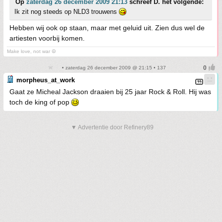
Op
zaterdag 26 december 2009 21:13
schreef D. het volgende:
Ik zit nog steeds op NLD3 trouwens
Hebben wij ook op staan, maar met geluid uit. Zien dus wel de
artiesten voorbij komen.
Make love, not war ☮
• zaterdag 26 december 2009 @ 21:15 • 137
morpheus_at_work
Gaat ze Micheal Jackson draaien bij 25 jaar Rock & Roll. Hij was
toch de king of pop
▼ Advertentie door Refinery89