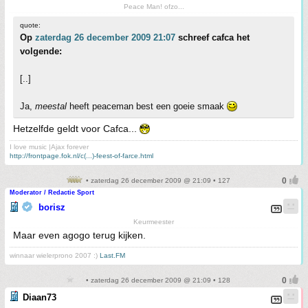
Peace Man! ofzo...
quote:
Op
zaterdag 26 december 2009 21:07
schreef cafca het
volgende:
[..]
Ja,
meestal
heeft peaceman best een goeie smaak
Hetzelfde geldt voor Cafca...
I love music |Ajax forever
http://frontpage.fok.nl/c(...)-feest-of-farce.html
• zaterdag 26 december 2009 @ 21:09 • 127
Moderator / Redactie Sport
borisz
Keurmeester
Maar even agogo terug kijken.
winnaar wielerprono 2007 :)
Last.FM
• zaterdag 26 december 2009 @ 21:09 • 128
Diaan73