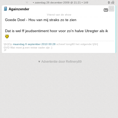
• zaterdag 26 december 2009 @ 21:21 • 149
Againzender
Vriend van de show
Goede Doel - Hou van mij straks zo te zien
Dat is wel ff jeudsentiment hoor voor zo'n halve Utregter als ik
\[b\]Op
maandag 6 september 2010 00:28
schreef tong80 het volgende:\[/b\]
GVD Wat moet jij een trotse vader zijn :)
:P
▼ Advertentie door Refinery89