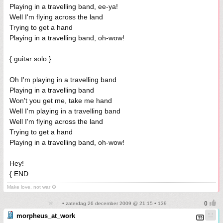
Playing in a travelling band, ee-ya!
Well I'm flying across the land
Trying to get a hand
Playing in a travelling band, oh-wow!
{ guitar solo }
Oh I'm playing in a travelling band
Playing in a travelling band
Won't you get me, take me hand
Well I'm playing in a travelling band
Well I'm flying across the land
Trying to get a hand
Playing in a travelling band, oh-wow!
Hey!
{ END
Make love, not war ☮
• zaterdag 26 december 2009 @ 21:15 • 139
morpheus_at_work