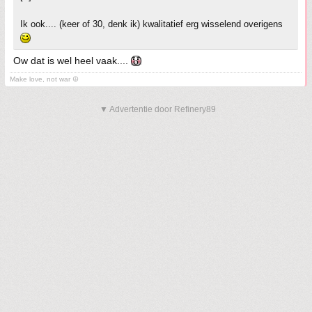
Ik ook.... (keer of 30, denk ik) kwalitatief erg wisselend overigens
Ow dat is wel heel vaak....
Make love, not war ☮
▼ Advertentie door Refinery89