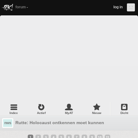
forum
log in
Index
Actief
MyAT
Nieuw
Dicht
Rutte: Holocaust ontkennen moet kunnen
nws
1
2
3
4
5
6
7
8
9
10
11