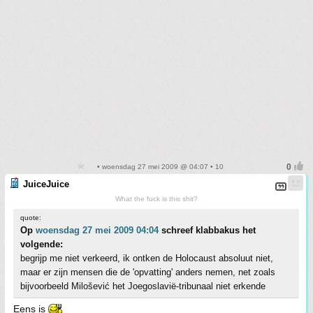
• woensdag 27 mei 2009 @ 04:07 • 10
JuiceJuice
What the fuck is this shit?
quote:
Op
woensdag 27 mei 2009 04:04
schreef klabbakus het
volgende:
begrijp me niet verkeerd, ik ontken de Holocaust absoluut niet,
maar er zijn mensen die de 'opvatting' anders nemen, net zoals
bijvoorbeeld Milošević het Joegoslavië-tribunaal niet erkende
Eens is