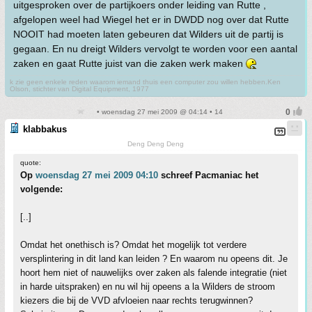
uitgesproken over de partijkoers onder leiding van Rutte ,
afgelopen weel had Wiegel het er in DWDD nog over dat Rutte
NOOIT had moeten laten gebeuren dat Wilders uit de partij is
gegaan. En nu dreigt Wilders vervolgt te worden voor een aantal
zaken en gaat Rutte juist van die zaken werk maken
k zie geen enkele reden waarom iemand thuis een computer zou willen hebben.Ken
Olson, stichter van Digital Equipment, 1977
• woensdag 27 mei 2009 @ 04:14 • 14
klabbakus
Deng Deng Deng
quote:
Op
woensdag 27 mei 2009 04:10
schreef Pacmaniac het
volgende:
[..]
Omdat het onethisch is? Omdat het mogelijk tot verdere
versplintering in dit land kan leiden ? En waarom nu opeens dit. Je
hoort hem niet of nauwelijks over zaken als falende integratie (niet
in harde uitspraken) en nu wil hij opeens a la Wilders de stroom
kiezers die bij de VVD afvloeien naar rechts terugwinnen?