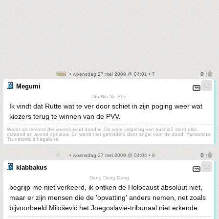
• woensdag 27 mei 2009 @ 04:01 • 7
Megumi
Go Rin No Sho
Ik vindt dat Rutte wat te ver door schiet in zijn poging weer wat
kiezers terug te winnen van de PVV.
Wordt als iemand die voortdurend dood is. De ware volgeling van bushidõ sterft elke
ochtend en avond opnieuw. En wordt niet gehinderd door angst voor de dood. Yamamoto
Tsunetomo's hagakure.
• woensdag 27 mei 2009 @ 04:04 • 8
klabbakus
Deng Deng Deng
begrijp me niet verkeerd, ik ontken de Holocaust absoluut niet,
maar er zijn mensen die de 'opvatting' anders nemen, net zoals
bijvoorbeeld Milošević het Joegoslavië-tribunaal niet erkende