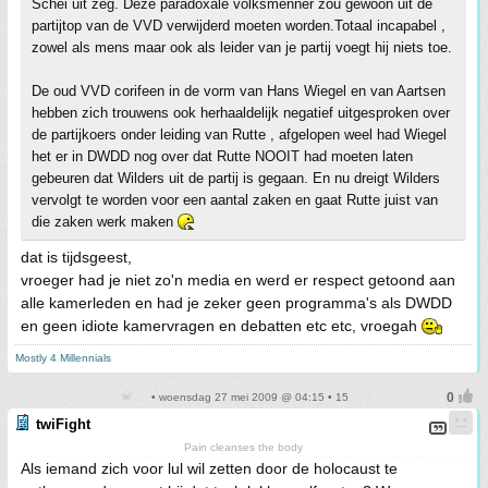
Schei uit zeg. Deze paradoxale volksmenner zou gewoon uit de
partijtop van de VVD verwijderd moeten worden.Totaal incapabel ,
zowel als mens maar ook als leider van je partij voegt hij niets toe.
De oud VVD corifeen in de vorm van Hans Wiegel en van Aartsen
hebben zich trouwens ook herhaaldelijk negatief uitgesproken over
de partijkoers onder leiding van Rutte , afgelopen weel had Wiegel
het er in DWDD nog over dat Rutte NOOIT had moeten laten
gebeuren dat Wilders uit de partij is gegaan. En nu dreigt Wilders
vervolgt te worden voor een aantal zaken en gaat Rutte juist van
die zaken werk maken
dat is tijdsgeest,
vroeger had je niet zo'n media en werd er respect getoond aan
alle kamerleden en had je zeker geen programma's als DWDD
en geen idiote kamervragen en debatten etc etc, vroegah
Mostly 4 Millennials
• woensdag 27 mei 2009 @ 04:15 • 15
twiFight
Pain cleanses the body
Als iemand zich voor lul wil zetten door de holocaust te