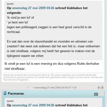
quote:
Op
woensdag 27 mei 2009 04:26
schreef klabbakus het
volgende:
'ik vind je een lul' of
' je bent een lul'
tegen een politieagent zeggen is een heel groot verschil in de
rechtzaal.
En wat dan over de slavenhandel en moorden en uitroeien van
zwarten? dat weet ook iedereen dat het een feit is, maar ontkennen
is niet strafbaar, volgens mij heeft het gewoon te maken met de
tijdsgeest waarin we zitten
Ik vindt je een lul is een mening en dus volgens Rutte derhalve
niet strafbaar.
Wordt als iemand die voortdurend dood is. De ware volgeling van bushidõ sterft elke
ochtend en avond opnieuw. En wordt niet gehinderd door angst voor de dood. Yamamoto
Tsunetomo's hagakure.
• woensdag 27 mei 2009 @ 04:27 • 24
Pacmaniac
quote:
Op
woensdag 27 mei 2009 04:26
schreef klabbakus het