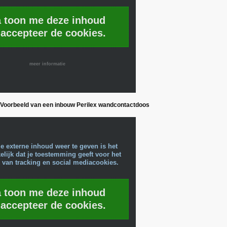
a toon me deze inhoud
 accepteer de cookies.
meer informatie
: Voorbeeld van een inbouw Perilex wandcontactdoos
e externe inhoud weer te geven is het
lijk dat je toestemming geeft voor het
 van tracking en social mediacookies.
a toon me deze inhoud
 accepteer de cookies.