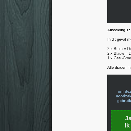
Afbeelding 3 :
In dit geval 
2 x Bruin = D
2 x Blauw = D
1 x Geel-Groe
Alle draden 
om dez
noodzake
gebruik
J
ik