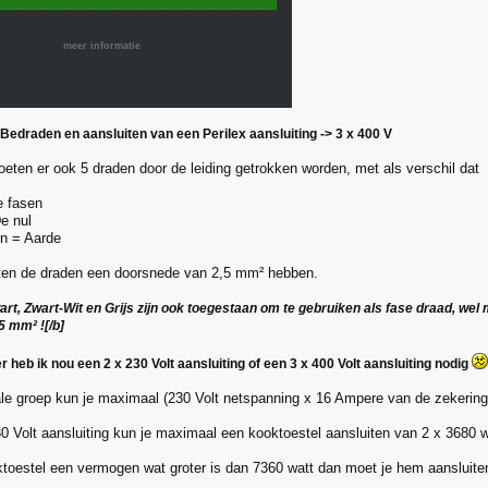
meer informatie
 Bedraden en aansluiten van een Perilex aansluiting -> 3 x 400 V
moeten er ook 5 draden door de leiding getrokken worden, met als verschil dat
e fasen
e nul
n = Aarde
ten de draden een doorsnede van 2,5 mm² hebben.
art, Zwart-Wit en Grijs zijn ook toegestaan om te gebruiken als fase draad, w
5 mm² ![/b]
heb ik nou een 2 x 230 Volt aansluiting of een 3 x 400 Volt aansluiting nodig
e groep kun je maximaal (230 Volt netspanning x 16 Ampere van de zekering 
0 Volt aansluiting kun je maximaal een kooktoestel aansluiten van 2 x 3680 w
ktoestel een vermogen wat groter is dan 7360 watt dan moet je hem aansluiten