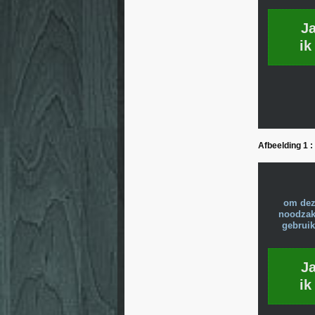
J
ik
Afbeelding 1 
om dez
noodzake
gebruik
J
ik