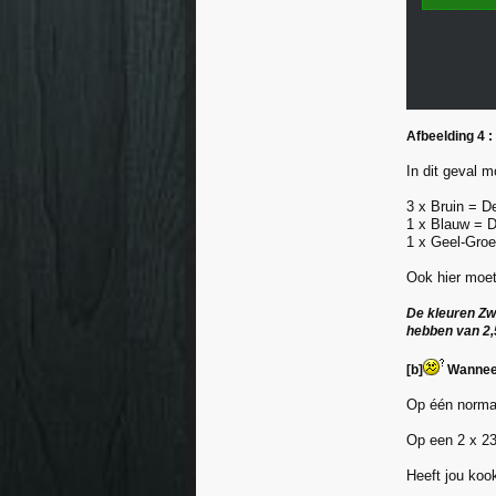
Afbeelding 4 :
In dit geval 
3 x Bruin = D
1 x Blauw = D
1 x Geel-Groe
Ook hier moe
De kleuren Zw
hebben van 2,
[b]
Wanneer 
Op één normal
Op een 2 x 23
Heeft jou koo