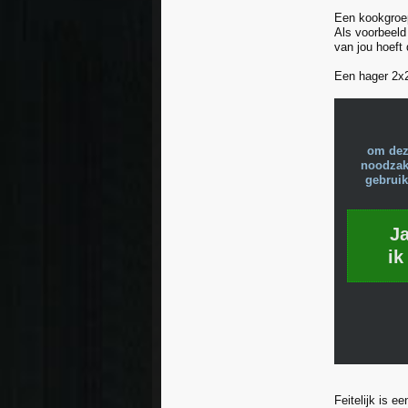
Een kookgroep 
Als voorbeeld
van jou hoeft 
Een hager 2x2
om dez
noodzake
gebruik
J
ik
Feitelijk is 