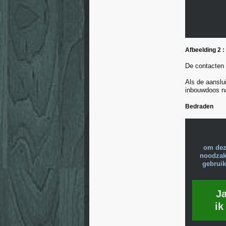
Afbeelding 2 :
De contacten 
Als de aanslui
inbouwdoos n
Bedraden
om dez
noodzake
gebruik
J
ik