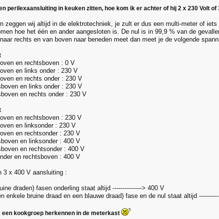
en perilexaansluiting in keuken zitten, hoe kom ik er achter of hij 2 x 230 Volt of 
 zeggen wij altijd in de elektrotechniek, je zult er dus een multi-meter of ie
omen hoe het één en ander aangesloten is. De nul is in 99,9 % van de gevalle
 naar rechts en van boven naar beneden meet dan meet je de volgende spann
t
oven en rechtsboven : 0 V
oven en links onder : 230 V
oven en rechts onder : 230 V
boven en links onder : 230 V
boven en rechts onder : 230 V
t
oven en rechtsboven : 230 V
oven en linksonder : 230 V
oven en rechtsonder : 230 V
boven en linksonder : 400 V
boven en rechtsonder : 400 V
nder en rechtsboven : 400 V
 3 x 400 V aansluiting :
ine draden) fasen onderling staat altijd ---------------> 400 V
 enkele bruine draad en een blauwe draad) fase en de nul staat altijd ----------
 een kookgroep herkennen in de meterkast