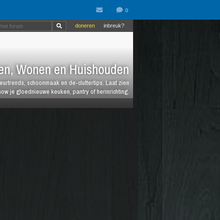
doneren
inbreuk?
en, Wonen en Huishouden
ieurtrends, schoonmaak en de-cluttertips. Laat zien
how je gloednieuwe keuken, pantry of herinrichting.