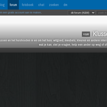
log
forum
fotoboek
chat
zoeken
dm
om een gratis account aan te maken
.
Kluss
K&W
lussen en het huishouden in en om het huis: witgoed, meubels, kleuren en andere inter
wat je kan, stel je vragen, help een ander op weg of s