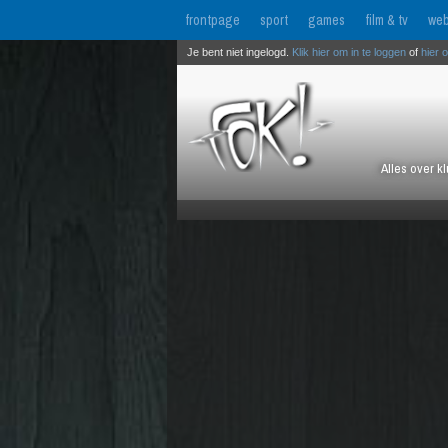
frontpage
sport
games
film & tv
web
Je bent niet ingelogd.
Klik hier om in te loggen
of
hier 
Alles over k