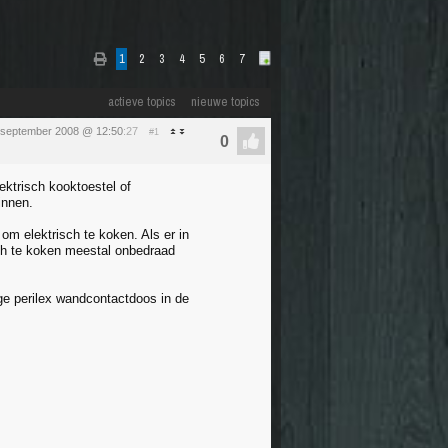
1
2
3
4
5
6
7
actieve topics
nieuwe topics
 september 2008 @ 12:50
:27
#1
ektrisch kooktoestel of
innen.
om elektrisch te koken. Als er in
sch te koken meestal onbedraad
ige perilex wandcontactdoos in de