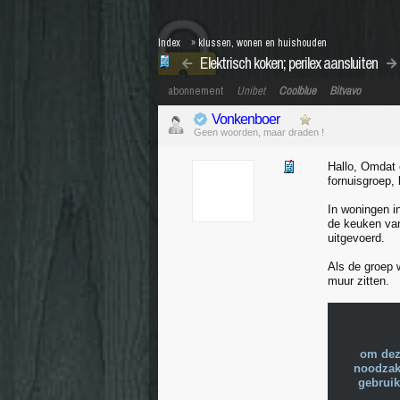
Index
»
klussen, wonen en huishouden
Elektrisch koken; perilex aansluiten
abonnement
Unibet
Coolblue
Bitvavo
Vonkenboer
Geen woorden, maar draden !
Hallo, Omdat 
fornuisgroep,
In woningen i
de keuken van
uitgevoerd.
Als de groep 
muur zitten.
om dez
noodzake
gebruik