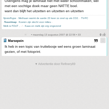
Overigens mag je laminaat niet met water schoonmaken, wel
met een vochtige doek maar geen NATTE boel.
want dan blijft het uitzetten en uitzetten en uitzetten
fijnstofhype
-
Methaan warmt de aarde 20 keer zo snel op als CO2.
-
TV-PC
-
Travelmap
-
Koeien zijn slecht voor milieu
-
Melk is FOUT ,
- / -
Kaas en melk zijn erg ongezond
• maandag 13 augustus 2007 @ 22:56 • 33
Marsepein
Ik heb in een topic van truttebosje wel eens groen laminaat
gezien, of met fotoprint.
▼ Advertentie door Refinery89