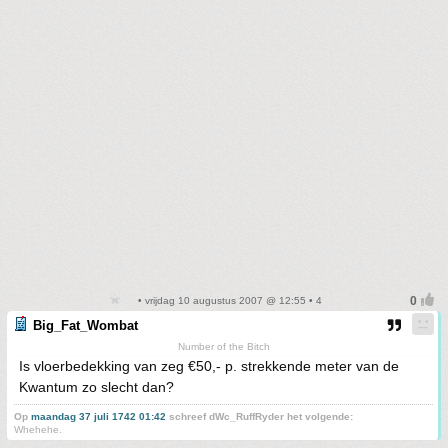
• vrijdag 10 augustus 2007 @ 12:55 • 4
Big_Fat_Wombat
Number of the Bitch
Is vloerbedekking van zeg €50,- p. strekkende meter van de
Kwantum zo slecht dan?
Op
maandag 37 juli 1742 01:42
schreef dWc_RuffRyder het volgende:
Whehehe.