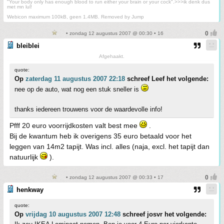
"Your body only has enough blood to run either your brain or your cock".>>>ik denk dus
met mn lul!
Webicon maximum 100kB, geen 1.4MB. Removed by Jump
• zondag 12 augustus 2007 @ 00:30 • 16
bleiblei
Afgehaakt.
quote:
Op
zaterdag 11 augustus 2007 22:18
schreef Leef het volgende:
nee op de auto, wat nog een stuk sneller is
thanks iedereen trouwens voor de waardevolle info!
Pfff 20 euro voorrijdkosten valt best mee
.
Bij de kwantum heb ik overigens 35 euro betaald voor het
leggen van 14m2 tapijt. Was incl. alles (naja, excl. het tapijt dan
natuurlijk
).
• zondag 12 augustus 2007 @ 00:33 • 17
henkway
quote:
Op
vrijdag 10 augustus 2007 12:48
schreef josvr het volgende: