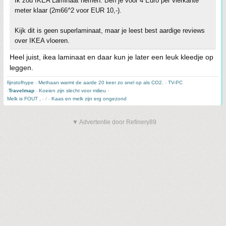
Ik zou IKEA Laminaat nemen. Ben je voor 4 Euro per vierkante
meter klaar (2m66^2 voor EUR 10,-).
Kijk dit is geen superlaminaat, maar je leest best aardige reviews
over IKEA vloeren.
Heel juist, ikea laminaat en daar kun je later een leuk kleedje op
leggen.
fijnstofhype
-
Methaan warmt de aarde 20 keer zo snel op als CO2.
-
TV-PC
-
Travelmap
-
Koeien zijn slecht voor milieu
-
Melk is FOUT ,
- / -
Kaas en melk zijn erg ongezond
▼ Advertentie door Refinery89