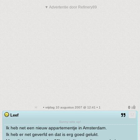
▼ Advertentie door Refinery89
• vrijdag 10 augustus 2007 @ 12:41 • 1
Leef
Sunny side up!
Ik heb net een nieuw appartementje in Amsterdam.
Ik heb er net geverfd en dat is erg goed gelukt.