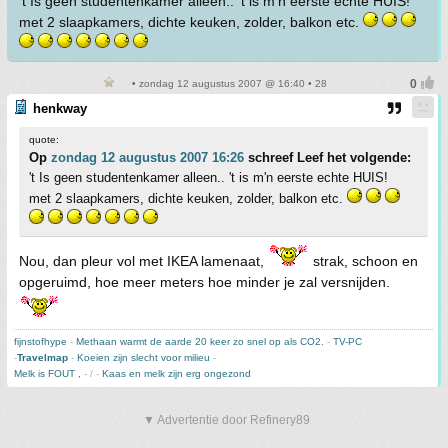
't Is geen studentenkamer alleen.. 't is m'n eerste echte HUIS!
met 2 slaapkamers, dichte keuken, zolder, balkon etc.
• zondag 12 augustus 2007 @ 16:40 • 28
henkway
quote:
Op
zondag 12 augustus 2007 16:26
schreef Leef het volgende:
't Is geen studentenkamer alleen.. 't is m'n eerste echte HUIS!
met 2 slaapkamers, dichte keuken, zolder, balkon etc.
Nou, dan pleur vol met IKEA lamenaat,
strak, schoon en
opgeruimd, hoe meer meters hoe minder je zal versnijden.
fijnstofhype
-
Methaan warmt de aarde 20 keer zo snel op als CO2.
-
TV-PC
-
Travelmap
-
Koeien zijn slecht voor milieu
-
Melk is FOUT ,
- / -
Kaas en melk zijn erg ongezond
▼ Advertentie door Refinery89