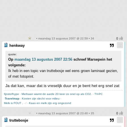
• maandag 13 augustus 2007 @ 22:59 • 34
henkway
quote:
Op
maandag 13 augustus 2007 22:56
schreef Marsepein het
volgende:
Ik heb in een topic van truttebosje wel eens groen laminaat gezien,
of met fotoprint.
Ja dat kan, maar dat is vreselijk duur en je bent het erg snel zat
fijnstofhype
-
Methaan warmt de aarde 20 keer zo snel op als CO2.
-
TV-PC
-
Travelmap
-
Koeien zijn slecht voor milieu
-
Melk is FOUT ,
- / -
Kaas en melk zijn erg ongezond
• maandag 13 augustus 2007 @ 23:46 • 35
truttebosje