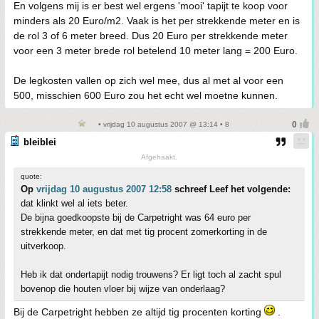
En volgens mij is er best wel ergens 'mooi' tapijt te koop voor
minders als 20 Euro/m2. Vaak is het per strekkende meter en is
de rol 3 of 6 meter breed. Dus 20 Euro per strekkende meter
voor een 3 meter brede rol betelend 10 meter lang = 200 Euro.
De legkosten vallen op zich wel mee, dus al met al voor een
500, misschien 600 Euro zou het echt wel moetne kunnen.
• vrijdag 10 augustus 2007 @ 13:14 • 8
bleiblei
Afgehaakt.
quote:
Op
vrijdag 10 augustus 2007 12:58
schreef Leef het volgende:
dat klinkt wel al iets beter.
De bijna goedkoopste bij de Carpetright was 64 euro per
strekkende meter, en dat met tig procent zomerkorting in de
uitverkoop.
Heb ik dat ondertapijt nodig trouwens? Er ligt toch al zacht spul
bovenop die houten vloer bij wijze van onderlaag?
Bij de Carpetright hebben ze altijd tig procenten korting
.