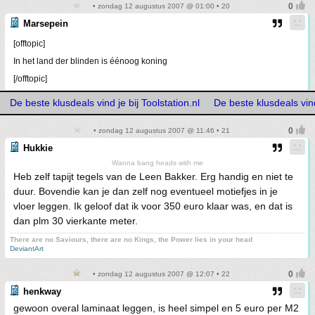
• zondag 12 augustus 2007 @ 01:00 • 20
Marsepein
[offtopic]
In het land der blinden is éénoog koning
[/offtopic]
De beste klusdeals vind je bij Toolstation.nl
De beste klusdeals vind 
• zondag 12 augustus 2007 @ 11:46 • 21
Hukkie
Wanna bang heads with me
Heb zelf tapijt tegels van de Leen Bakker. Erg handig en niet te
duur. Bovendie kan je dan zelf nog eventueel motiefjes in je
vloer leggen. Ik geloof dat ik voor 350 euro klaar was, en dat is
dan plm 30 vierkante meter.
There are no Saviours, there are no Kings, the Power lies in your head
DeviantArt
• zondag 12 augustus 2007 @ 12:07 • 22
henkway
gewoon overal laminaat leggen, is heel simpel en 5 euro per M2