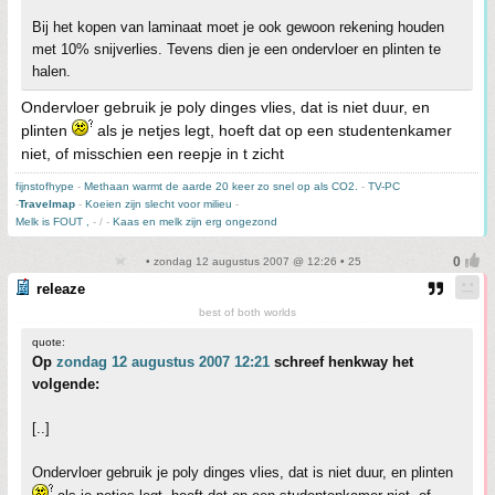
Bij het kopen van laminaat moet je ook gewoon rekening houden
met 10% snijverlies. Tevens dien je een ondervloer en plinten te
halen.
Ondervloer gebruik je poly dinges vlies, dat is niet duur, en
plinten
als je netjes legt, hoeft dat op een studentenkamer
niet, of misschien een reepje in t zicht
fijnstofhype
-
Methaan warmt de aarde 20 keer zo snel op als CO2.
-
TV-PC
-
Travelmap
-
Koeien zijn slecht voor milieu
-
Melk is FOUT ,
- / -
Kaas en melk zijn erg ongezond
• zondag 12 augustus 2007 @ 12:26 • 25
releaze
best of both worlds
quote:
Op
zondag 12 augustus 2007 12:21
schreef henkway het
volgende:
[..]
Ondervloer gebruik je poly dinges vlies, dat is niet duur, en plinten