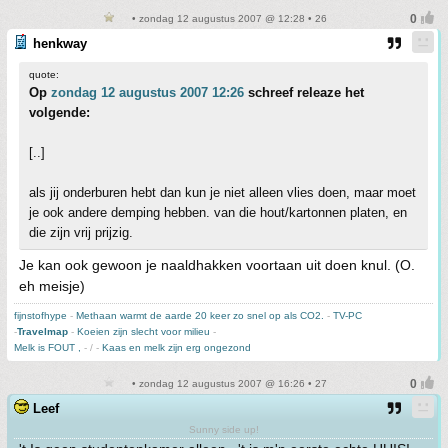
• zondag 12 augustus 2007 @ 12:28 • 26
henkway
quote:
Op
zondag 12 augustus 2007 12:26
schreef releaze het
volgende:
[..]
als jij onderburen hebt dan kun je niet alleen vlies doen, maar moet
je ook andere demping hebben. van die hout/kartonnen platen, en
die zijn vrij prijzig.
Je kan ook gewoon je naaldhakken voortaan uit doen knul. (O.
eh meisje)
fijnstofhype
-
Methaan warmt de aarde 20 keer zo snel op als CO2.
-
TV-PC
-
Travelmap
-
Koeien zijn slecht voor milieu
-
Melk is FOUT ,
- / -
Kaas en melk zijn erg ongezond
• zondag 12 augustus 2007 @ 16:26 • 27
Leef
Sunny side up!