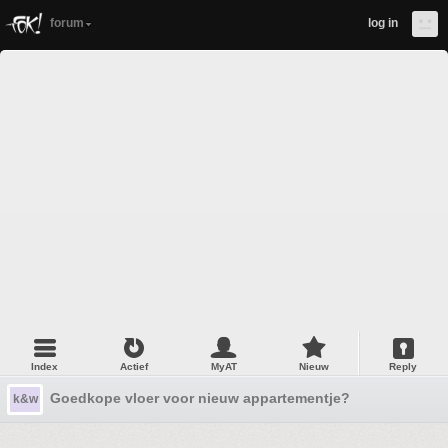
forum
log in
Index
Actief
MyAT
Nieuw
Reply
Goedkope vloer voor nieuw appartementje?
k&w