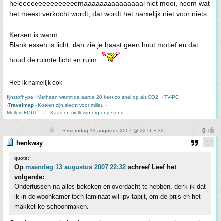
heleeeeeeeeeeeeeeemaaaaaaaaaaaaaaal niet mooi, neem wat
het meest verkocht wordt, dat wordt het namelijk niet voor niets.
Kersen is warm.
Blank essen is licht, dan zie je haast geen hout motief en dat
houd de ruimte licht en ruim.
Heb ik namelijk ook
fijnstofhype
-
Methaan warmt de aarde 20 keer zo snel op als CO2.
-
TV-PC
-
Travelmap
-
Koeien zijn slecht voor milieu
-
Melk is FOUT ,
- / -
Kaas en melk zijn erg ongezond
• maandag 13 augustus 2007 @ 22:56 • 32
henkway
quote:
Op
maandag 13 augustus 2007 22:32
schreef Leef het
volgende:
Ondertussen na alles bekeken en overdacht te hebben, denk ik dat
ik in de woonkamer toch laminaat wil ipv tapijt, om de prijs en het
makkelijke schoonmaken.