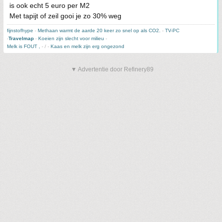
is ook echt 5 euro per M2
Met tapijt of zeil gooi je zo 30% weg
fijnstofhype
-
Methaan warmt de aarde 20 keer zo snel op als CO2.
-
TV-PC
-
Travelmap
-
Koeien zijn slecht voor milieu
-
Melk is FOUT ,
- / -
Kaas en melk zijn erg ongezond
▼ Advertentie door Refinery89