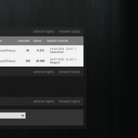
actieve topics
nieuwe topics
er
reacties
views
laatste reactie
14-04-2026 10:47
:13
eshPrince
46
8.223
Saekerhett
16-07-2020 11:24
:06
eshPrince
300
48.966
Megumi
actieve topics
nieuwe topics
actieve topics
nieuwe topics