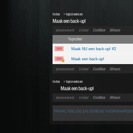
Index
»
topicreeksen
Maak een back-up!
abonnement
Unibet
Coolblue
Bitvavo
Topictitel
Maak NU een back-up! #2
DIG
Maak een back-up!
DIG
abonnement
Unibet
Coolblue
Bitvavo
Index
»
topicreeksen
Maak een back-up!
abonnement
Unibet
Coolblue
Bitvavo
PRIVACYBELEID
|
ALGEMENE VOORWAARDE