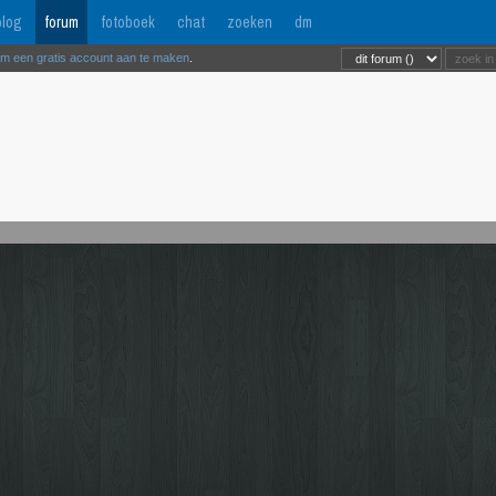
log
forum
fotoboek
chat
zoeken
dm
om een gratis account aan te maken
.