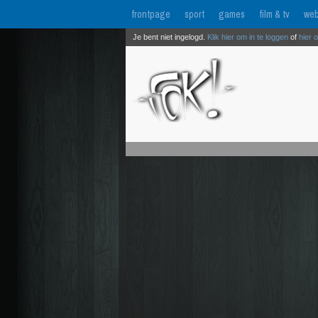
frontpage
sport
games
film & tv
web
Je bent niet ingelogd.
Klik hier om in te loggen
of
hier 