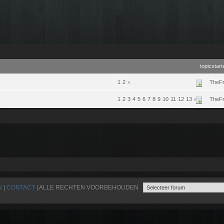
topicstart
1
2
TheFr
»
1
2
3
4
5
6
7
8
9
10
11
12
13
TheFr
»
N
|
CONTACT
| ALLE RECHTEN VOORBEHOUDEN