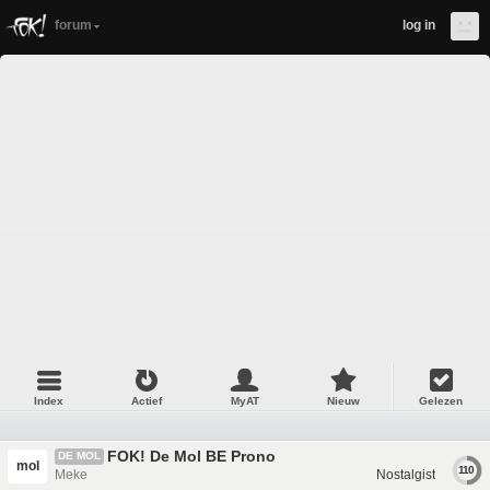
forum
log in
Index
Actief
MyAT
Nieuw
Gelezen
FOK! De Mol BE Prono
DE MOL
mol
110
Meke
Nostalgist