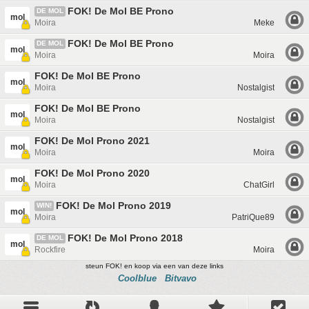
FOK! De Mol BE Prono
DE MOL
mol
Moira
Meke
FOK! De Mol BE Prono
DE MOL
mol
Moira
Moira
FOK! De Mol BE Prono
mol
Moira
Nostalgist
FOK! De Mol BE Prono
mol
Moira
Nostalgist
FOK! De Mol Prono 2021
mol
Moira
Moira
FOK! De Mol Prono 2020
mol
Moira
ChatGirl
FOK! De Mol Prono 2019
WIN!
mol
Moira
PatriQue89
FOK! De Mol Prono 2018
DE MOL
mol
Rockfire
Moira
steun FOK! en koop via een van deze links
Coolblue
Bitvavo