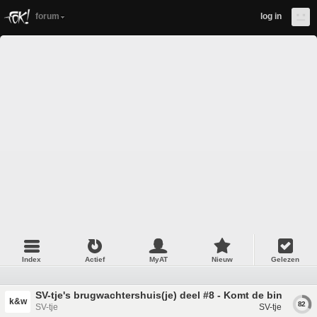
forum
log in
Index
Actief
MyAT
Nieuw
Gelezen
SV-tje's brugwachtershuis(je) deel #8 - Komt de binnenkan
k&w
82
SV-tje
SV-tje