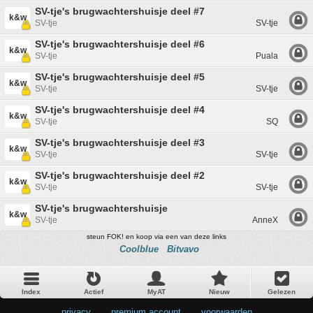
SV-tje's brugwachtershuisje deel #7
k&w
SV-tje
SV-tje
SV-tje's brugwachtershuisje deel #6
k&w
SV-tje
Puala
SV-tje's brugwachtershuisje deel #5
k&w
SV-tje
SV-tje
SV-tje's brugwachtershuisje deel #4
k&w
SV-tje
SQ
SV-tje's brugwachtershuisje deel #3
k&w
SV-tje
SV-tje
SV-tje's brugwachtershuisje deel #2
k&w
SV-tje
SV-tje
SV-tje's brugwachtershuisje
k&w
SV-tje
AnneX
steun FOK! en koop via een van deze links
Coolblue
Bitvavo
Index
Actief
MyAT
Nieuw
Gelezen
privacy
•
premium account
•
voorwaarden