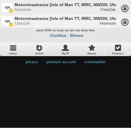
Motorstraatraces [Isle of Man TT, IRRC, NW200, Ulster GP, 
spt
heywoodu
ChipsZak.
Motorstraatraces [Isle of Man TT, IRRC, NW200, Ulster GP, 
spt
ChipsZak.
heywoodu
steun FOK! en koop via een van deze links
Coolblue
Bitvavo
Index
Actief
MyAT
Nieuw
Gelezen
privacy
•
premium account
•
voorwaarden