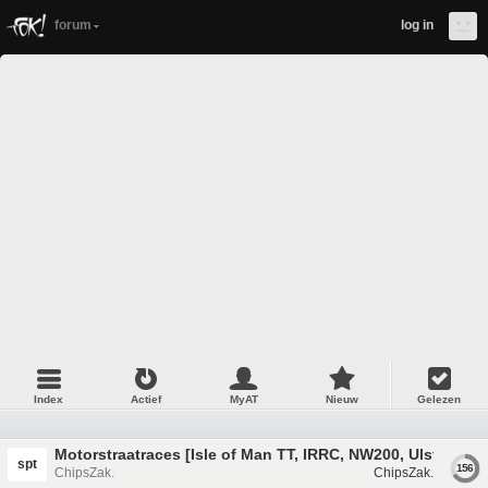
forum
log in
Index
Actief
MyAT
Nieuw
Gelezen
Motorstraatraces [Isle of Man TT, IRRC, NW200, Ulster GP, 
spt
156
ChipsZak.
ChipsZak.