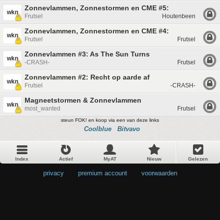
Zonnevlammen, Zonnestormen en CME #5:
wkn
Frutsel
Houtenbeen
Zonnevlammen, Zonnestormen en CME #4:
wkn
Frutsel
Frutsel
Zonnevlammen #3: As The Sun Turns
wkn
-CRASH-
Frutsel
Zonnevlammen #2: Recht op aarde af
wkn
Frutsel
-CRASH-
Magneetstormen & Zonnevlammen
wkn
most_wanted
Frutsel
steun FOK! en koop via een van deze links
Coolblue
Bitvavo
Index
Actief
MyAT
Nieuw
Gelezen
privacy
•
premium account
•
voorwaarden