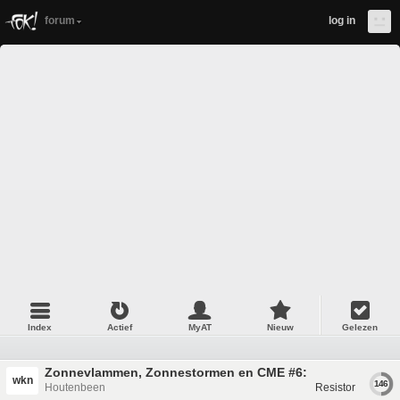
forum
log in
Index
Actief
MyAT
Nieuw
Gelezen
Zonnevlammen, Zonnestormen en CME #6:
wkn
146
Houtenbeen
Resistor