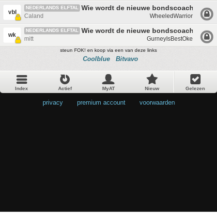
Wie wordt de nieuwe bondscoach?
NEDERLANDS ELFTAL
vbl
Caland
WheeledWarrior
Wie wordt de nieuwe bondscoach?
NEDERLANDS ELFTAL
wk
mitt
GurneyIsBestOke
steun FOK! en koop via een van deze links
Coolblue
Bitvavo
Index
Actief
MyAT
Nieuw
Gelezen
privacy
•
premium account
•
voorwaarden