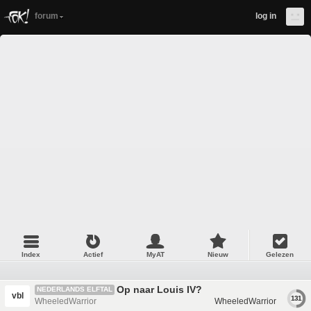
forum
log in
Index
Actief
MyAT
Nieuw
Gelezen
Op naar Louis IV?
NEDERLANDS ELFTAL
vbl
131
WheeledWarrior
WheeledWarrior