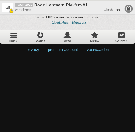
Rode Lantaarn Pick'em #1
TOUR 2026
tdf
wimderon
wimderon
steun FOK! en koop via een van deze links
Coolblue
Bitvavo
Index
Actief
MyAT
Nieuw
Gelezen
privacy
•
premium account
•
voorwaarden