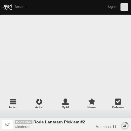
forum
log in
Index
Actief
MyAT
Nieuw
Gelezen
Rode Lantaarn Pick'em #2
TOUR 2026
tdf
22
wimderon
Madhouse11