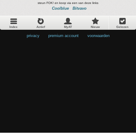
steun FOK! en koop via een van deze links
Coolblue
Bitvavo
Index
Actief
MyAT
Nieuw
Gelezen
privacy
•
premium account
•
voorwaarden