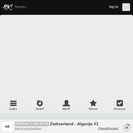
forum
log in
Index
Actief
MyAT
Nieuw
Gelezen
Zwitserland - Algerije #1
VRIJDAG 3 JULI 05:00
wk
33
Mexicanobakker
OmniRocket