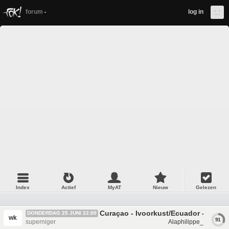
forum
log in
Index
Actief
MyAT
Nieuw
Gelezen
Curaçao - Ivoorkust/Ecuador - Duitsl
DONDERDAG 25 JUNI 22:00
wk
91
superniger
Alaphilippe_