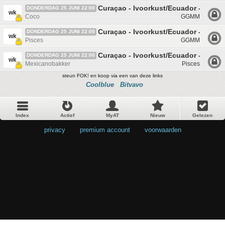
Curaçao - Ivoorkust/Ecuador - Duitsl
DONDERDAG 25 JUNI 22:00
wk
Coco
GGMM
Curaçao - Ivoorkust/Ecuador - Duitsl
DONDERDAG 25 JUNI 22:00
wk
Pisces
GGMM
Curaçao - Ivoorkust/Ecuador - Duitsl
DONDERDAG 25 JUNI 22:00
wk
Mexicanobakker
Pisces
steun FOK! en koop via een van deze links
Coolblue
Bitvavo
Index
Actief
MyAT
Nieuw
Gelezen
privacy
•
premium account
•
voorwaarden