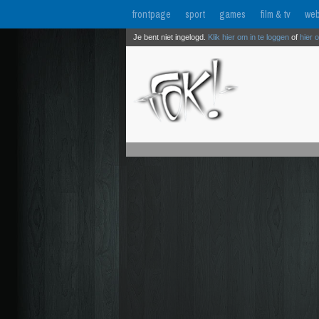
frontpage
sport
games
film & tv
web
Je bent niet ingelogd.
Klik hier om in te loggen
of
hier 