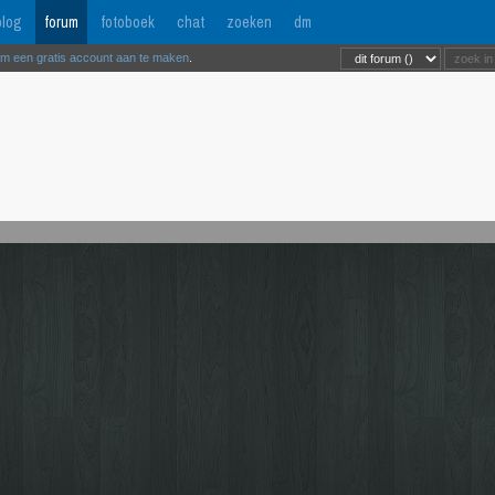
log
forum
fotoboek
chat
zoeken
dm
om een gratis account aan te maken
.