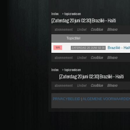
Index
»
topicreeksen
[Zaterdag 20 juni 02:30] Brazilië - Haïti
abonnement
Unibet
Coolblue
Bitvavo
Topictitel
Brazilië - Haï
WK
ZATERDAG 20 JUNI 02:30
abonnement
Unibet
Coolblue
Bitvavo
Index
»
topicreeksen
[Zaterdag 20 juni 02:30] Brazilië - Haïti
abonnement
Unibet
Coolblue
Bitvavo
PRIVACYBELEID
|
ALGEMENE VOORWAARDE