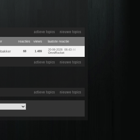
actieve topics
nieuwe topics
er
reacties
views
laatste reactie
20-06-2026 06:43
:44
obakker
68
1.489
OmniRocket
actieve topics
nieuwe topics
actieve topics
nieuwe topics