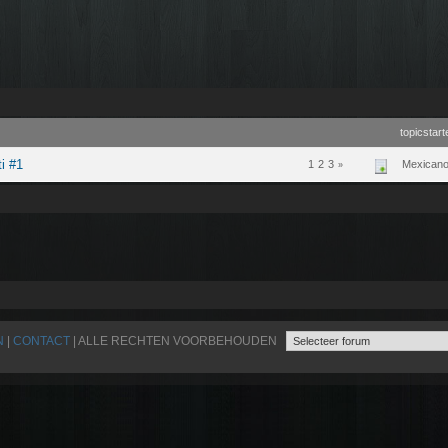
topicstart
ti #1
1
2
3
Mexican
»
N
|
CONTACT
| ALLE RECHTEN VOORBEHOUDEN