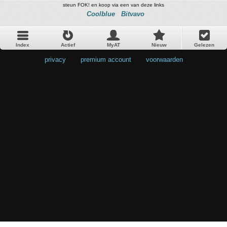
steun FOK! en koop via een van deze links
Coolblue
Bitvavo
Index
Actief
MyAT
Nieuw
Gelezen
privacy
•
premium account
•
voorwaarden