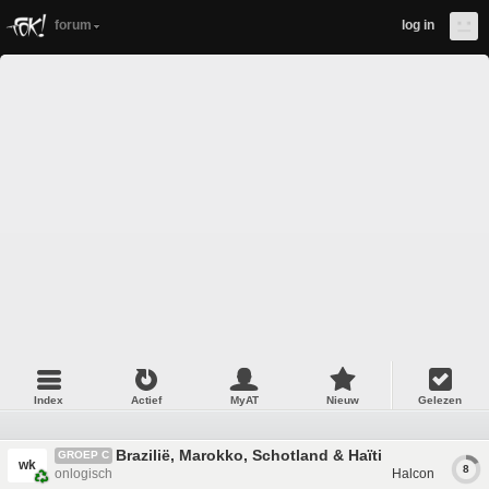
forum
log in
Index
Actief
MyAT
Nieuw
Gelezen
Brazilië, Marokko, Schotland & Haïti
GROEP C
wk
8
onlogisch
Halcon