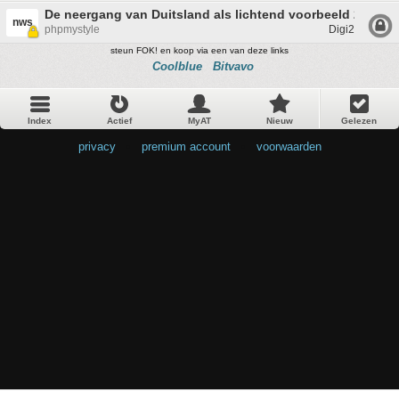
De neergang van Duitsland als lichtend voorbeeld 2
nws
phpmystyle
Digi2
steun FOK! en koop via een van deze links
Coolblue
Bitvavo
Index
Actief
MyAT
Nieuw
Gelezen
privacy
•
premium account
•
voorwaarden