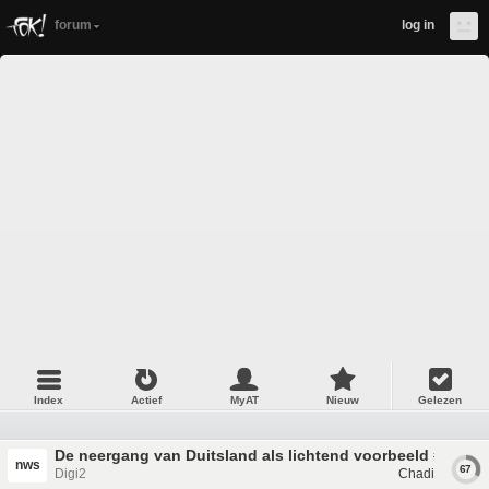
forum
log in
Index
Actief
MyAT
Nieuw
Gelezen
De neergang van Duitsland als lichtend voorbeeld #3
nws
67
Digi2
Chadi