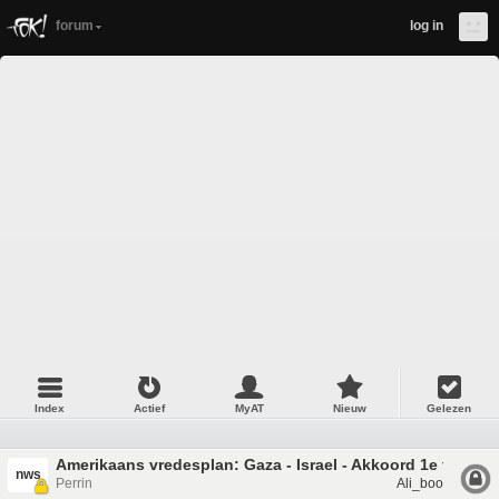
forum
log in
Index
Actief
MyAT
Nieuw
Gelezen
Amerikaans vredesplan: Gaza - Israel - Akkoord 1e fase #6
nws
Perrin
Ali_boo