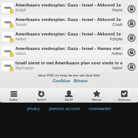
Amerikaans vredesplan: Gaza - Israel - Akkoord 1e fase #5
nws
Bofjijff
Perrin
Amerikaans vredesplan: Gaza - Israel - Akkoord 1e fase #4
nws
Tarado
Chadi
Amerikaans vredesplan: Gaza - Israel - Akkoord 1e fase #3
nws
Aether
PzKpfw
Amerikaans vredesplan: Gaza - Israel - Hamas niet zomaar
nws
Vallon
Aether
Israël stemt in met Amerikaans plan voor vrede in en toe
nws
Starhopper
Vallon
steun FOK! en koop via een van deze links
Coolblue
Bitvavo
Index
Actief
MyAT
Nieuw
Gelezen
privacy
•
premium account
•
voorwaarden