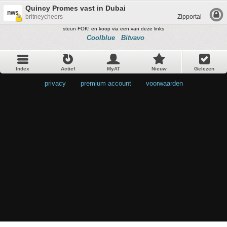
Quincy Promes vast in Dubai
nws
britneycheers
Zipportal
steun FOK! en koop via een van deze links
Coolblue
Bitvavo
Index
Actief
MyAT
Nieuw
Gelezen
privacy
•
premium account
•
voorwaarden