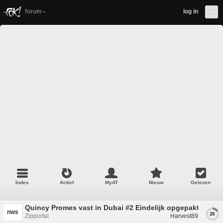
forum
log in
Index
Actief
MyAT
Nieuw
Gelezen
Quincy Promes vast in Dubai #2 Eindelijk opgepakt
nws
28
Zipportal
Harvest89