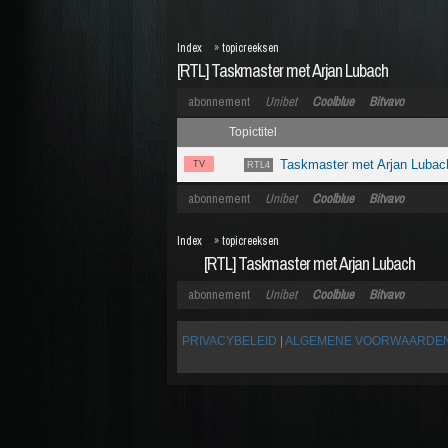
Index
»
topicreeksen
[RTL] Taskmaster met Arjan Lubach
abonnement
Unibet
Coolblue
Bitvavo
Topictitel
Taskmaster met Arjan Lubac
TV
RTL4
abonnement
Unibet
Coolblue
Bitvavo
Index
»
topicreeksen
[RTL] Taskmaster met Arjan Lubach
abonnement
Unibet
Coolblue
Bitvavo
PRIVACYBELEID
|
ALGEMENE VOORWAARDE