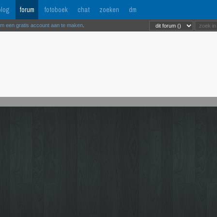
log
forum
fotoboek
chat
zoeken
dm
om een gratis account aan te maken
.