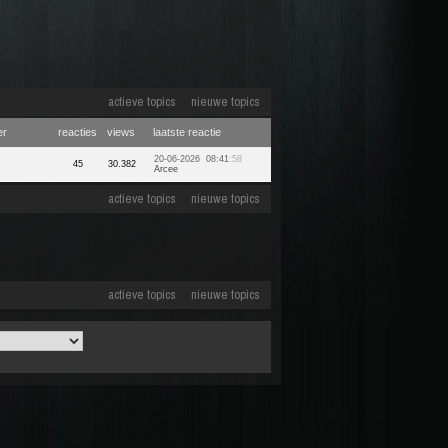
actieve topics
nieuwe topics
er
reacties
views
laatste reactie
20-06-2026 08:41
:58
45
30.382
Arcee
actieve topics
nieuwe topics
actieve topics
nieuwe topics