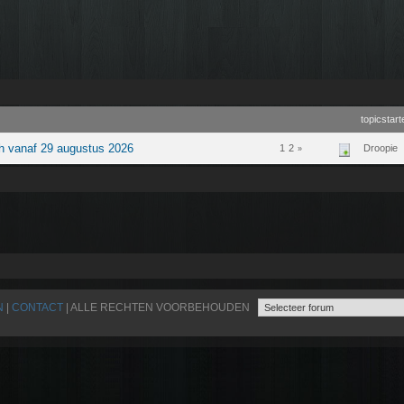
topicstart
h vanaf 29 augustus 2026
1
2
Droopie
»
N
|
CONTACT
| ALLE RECHTEN VOORBEHOUDEN