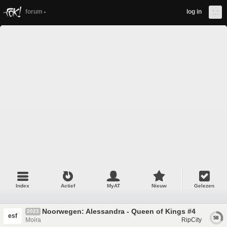
forum
log in
Index
Actief
MyAT
Nieuw
Gelezen
Noorwegen: Alessandra - Queen of Kings #4
2023
esf
58
Moira
RipCity