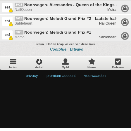
Noorwegen: Alessandra - Queen of the Kings #3 - Fin
2023
esf
NailQueen
Moira
Noorwegen: Melodi Grand Prix #2 - laatste halve final
2023
esf
Sableheart
NailQueen
Noorwegen: Melodi Grand Prix #1
2023
esf
Momo
Sableheart
steun FOK! en koop via een van deze links
Coolblue
Bitvavo
Index
Actief
MyAT
Nieuw
Gelezen
privacy
•
premium account
•
voorwaarden