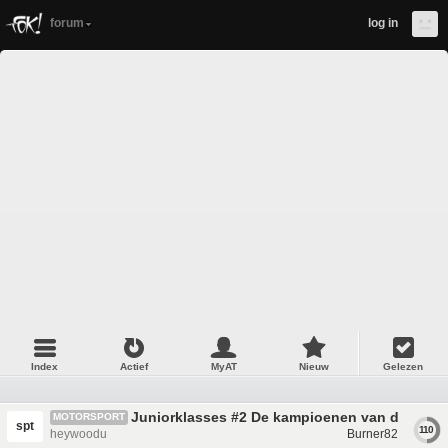
forum
log in
Index
Actief
MyAT
Nieuw
Gelezen
Juniorklasses #2 De kampioenen van de toek
MOTORSPORT
spt
110
heywoodu
Burner82