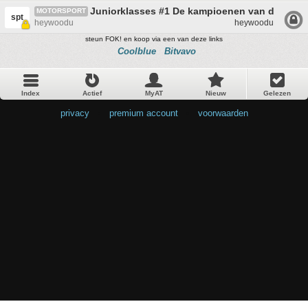
Juniorklasses #1 De kampioenen van de toek
MOTORSPORT
spt
heywoodu
heywoodu
steun FOK! en koop via een van deze links
Coolblue
Bitvavo
Index
Actief
MyAT
Nieuw
Gelezen
privacy
•
premium account
•
voorwaarden