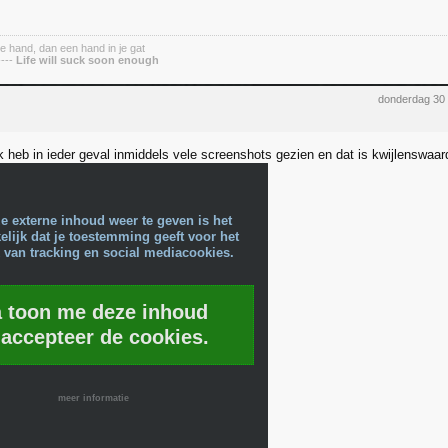
je hand, dan een hand in je gat
---
Life will suck soon enough
donderdag 30
k heb in ieder geval inmiddels vele screenshots gezien en dat is kwijlenswaar
e externe inhoud weer te geven is het
lijk dat je toestemming geeft voor het
 van tracking en social mediacookies.
a toon me deze inhoud
 accepteer de cookies.
meer informatie