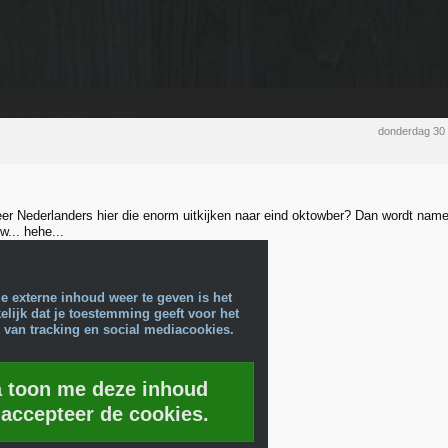
donderdag 30
eer Nederlanders hier die enorm uitkijken naar eind oktowber? Dan wordt name
w... hehe...
e externe inhoud weer te geven is het
lijk dat je toestemming geeft voor het
 van tracking en social mediacookies.
a toon me deze inhoud
 accepteer de cookies.