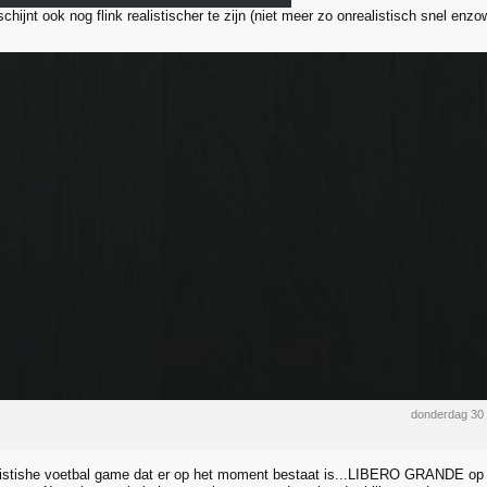
schijnt ook nog flink realistischer te zijn (niet meer zo onrealistisch snel en
donderdag 30
listishe voetbal game dat er op het moment bestaat is...LIBERO GRANDE op d