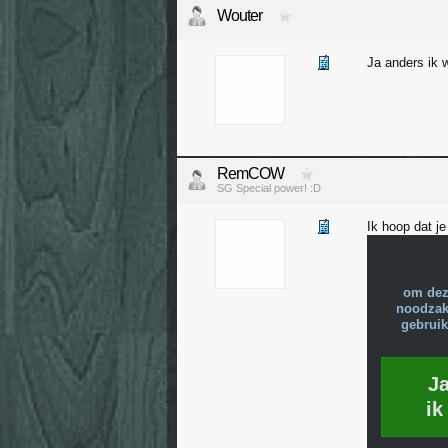
Wouter
Ja anders ik w
RemCOW
SG Special power! :D
Ik hoop dat j
om dez
noodzake
gebruik
J
ik