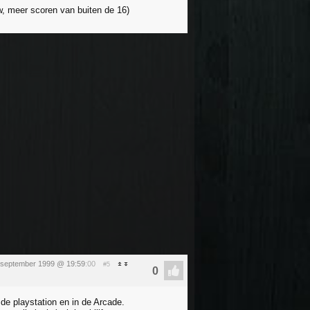
zow, meer scoren van buiten de 16)
 september 1999 @ 19:59
:00
#5
e playstation en in de Arcade.