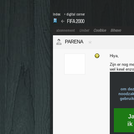
Index
»
digital corner
FIFA 2000
abonnement
Unibet
Coolblue
Bitvavo
PARENA
Hiya,
Zijn er nog m
wel kewl enzo
om dez
noodzake
gebruik
J
ik