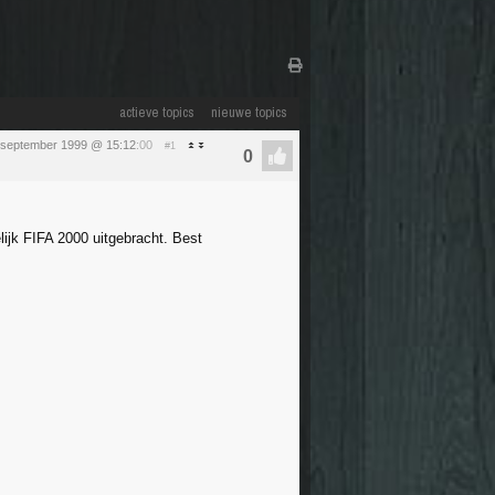
actieve topics
nieuwe topics
 september 1999 @ 15:12
:00
#1
lijk FIFA 2000 uitgebracht. Best