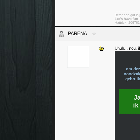
Beter een gat in 
Let's have fun
-
Hattrick: 206761
PARENA
Uhuh... nou, i
om dez
noodzake
gebruik
J
ik