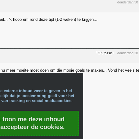
donderdag 30
el... 'k hoop em rond deze tijd (1-2 weken) te krijgen....
FOK!fossiel
donderdag 30
e nu meer moeite moet doen om die mooie goals te maken... Vond het veels te
e externe inhoud weer te geven is het
lijk dat je toestemming geeft voor het
 van tracking en social mediacookies.
a toon me deze inhoud
 accepteer de cookies.