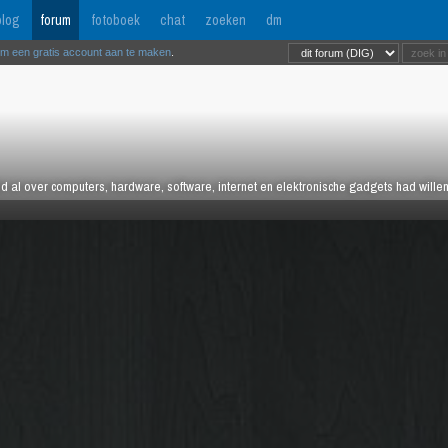
log
forum
fotoboek
chat
zoeken
dm
om een gratis account aan te maken
.
tijd al over computers, hardware, software, internet en elektronische gadgets had wille