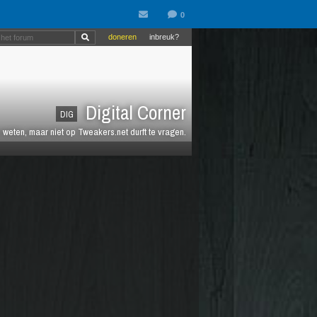
doneren
inbreuk?
Digital Corner
DIG
n weten, maar niet op Tweakers.net durft te vragen.