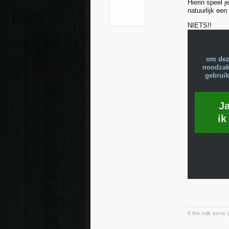
Hierin speel j
natuurlijk een
NIETS!!
om dez
noodzake
gebruik
J
ik
If the milk turns 