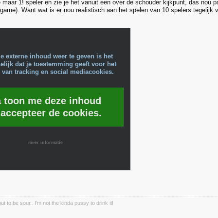
e maar 1! speler en zie je het vanuit een over de schouder kijkpunt, das nou pas
 game). Want wat is er nou realistisch aan het spelen van 10 spelers tegelijk 
e externe inhoud weer te geven is het
lijk dat je toestemming geeft voor het
 van tracking en social mediacookies.
a toon me deze inhoud
 accepteer de cookies.
meer informatie
out to be sour.. I'm not the kinda pussy to drink it!