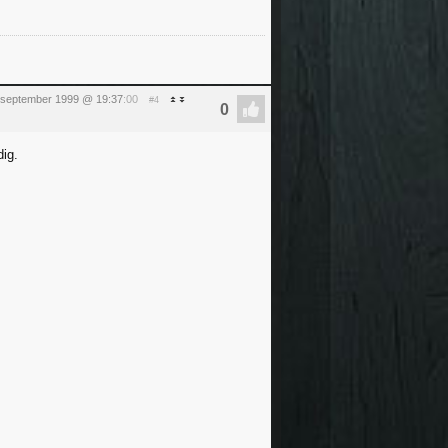
 september 1999 @ 19:37
:00
#4
dig.