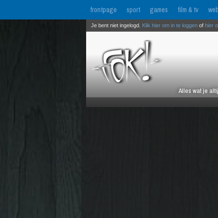
frontpage
sport
games
film & tv
web
Je bent niet ingelogd.
Klik hier om in te loggen
of
hier 
Alles wat je al