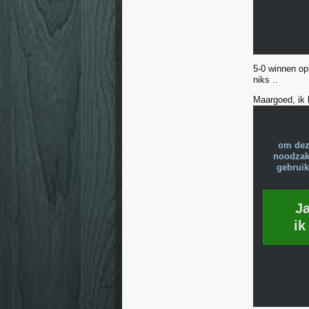
5-0 winnen op
niks ..
Maargoed, ik k
om dez
noodzake
gebruik
J
ik