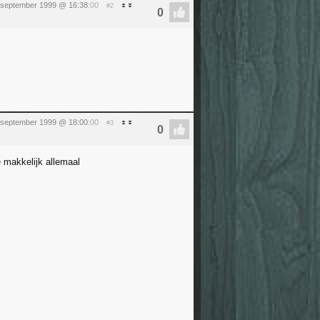
 september 1999 @ 16:38
:00
#2
 september 1999 @ 18:00
:00
#3
 makkelijk allemaal