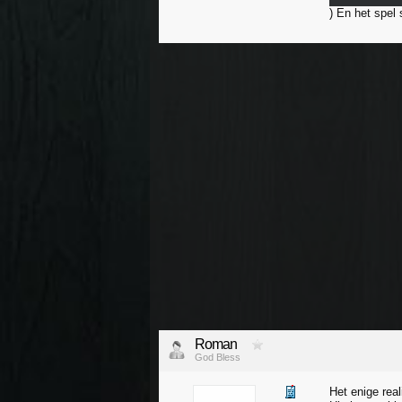
) En het spel 
Roman
God Bless
Het enige rea