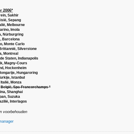
r 2006*
ein, Sakhir
isië, Sepang
alië, Melbourne
arino, Imola
, Nürburgring
, Barcelona
, Monte Carlo
rittannië, Silverstone
, Montreal
de Staten, Indianapolis
jk, Magny-Cours
and, Hockenheim
ongarije, Hungaroring
urkije, Istanbul
Italië, Monza
r
België, Spa-Francorchamps *
ina, Shanghai
pan, Suzuka
zilië, Interlagos
en voorbehouden
manager