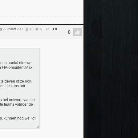
g 22 maart 2006 @ 15:10
:07
#3
t een aantal nieuwe
n FIA-president Max
 te geven of ze ook
ijgen de kans om
n het ontwerp van de
lle teams voldoende
s, kunnen nog wel tot