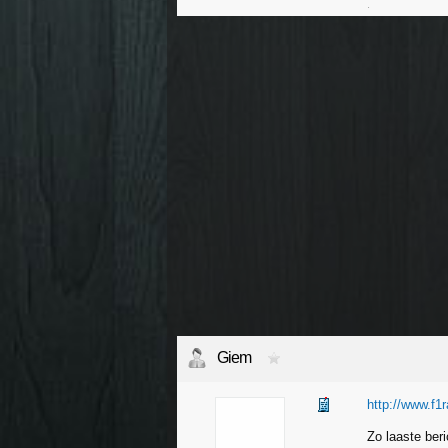
.
Giem
http://www.f1
Zo laaste beri