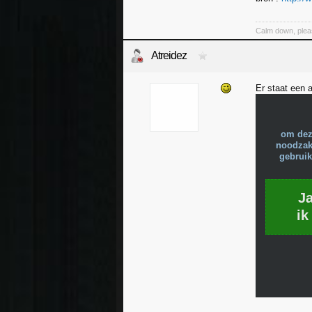
Calm down, plea
Atreidez
Er staat een 
om dez
noodzake
gebruik
J
ik