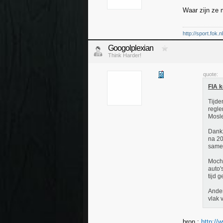
Waar zijn ze 
http://sport.fok.
Googolplexian
Think Harder!
quote:
FIA k
Tijde
regle
Mosle
Dankz
na 20
samen
Mocht
auto'
tijd 
Ander
vlak 
bron :
http://