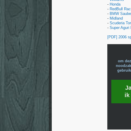
-
Honda
-
RedBull Rac
-
BMW Saube
-
Midland
-
Scuderia To
-
Super Aguri
[PDF] 2006 sp
om dez
noodzake
gebruik
J
ik