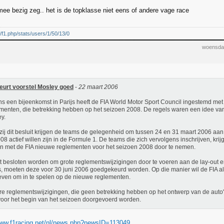
mee bezig zeg.. het is de topklasse niet eens of andere vage race
nl/f1.php/stats/users/1/50/13/0
woensda
eurt voorstel Mosley goed
-
22 maart 2006
ns een bijeenkomst in Parijs heeft de FIA World Motor Sport Council ingestemd me
menten, die betrekking hebben op het seizoen 2008. De regels waren een idee va
y.
ij dit besluit krijgen de teams de gelegenheid om tussen 24 en 31 maart 2006 aan
08 actief willen zijn in de Formule 1. De teams die zich vervolgens inschrijven, kr
 met de FIA nieuwe reglementen voor het seizoen 2008 door te nemen.
 besloten worden om grote reglementswijzigingen door te voeren aan de lay-out e
s, moeten deze voor 30 juni 2006 goedgekeurd worden. Op die manier wil de FIA a
geven om in te spelen op de nieuwe reglementen.
e reglementswijzigingen, die geen betrekking hebben op het ontwerp van de auto'
voor het begin van het seizoen doorgevoerd worden.
www.f1racing.net/nl/news.php?newsID=113049