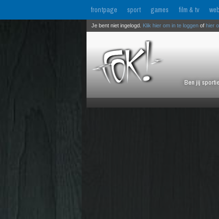
frontpage
sport
games
film & tv
web
Je bent niet ingelogd.
Klik hier om in te loggen
of
hier 
Ben jij sport