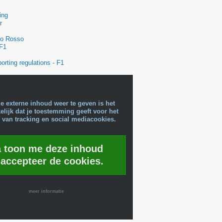
ing
r
ro Rosso
 F1
orting regulations - F1
e externe inhoud weer te geven is het
lijk dat je toestemming geeft voor het
 van tracking en social mediacookies.
a toon me deze inhoud
 accepteer de cookies.
meer informatie