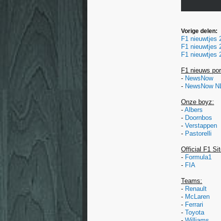
Vorige delen:
F1 nieuwtjes 
F1 nieuwtjes 
F1 nieuwtjes 
F1 nieuws por
-
NewsNow
-
NewsNow N
Onze boyz:
-
Albers
-
Doornbos
-
Verstappen
-
Pastorelli
Official F1 Si
-
Formula1
-
FIA
Teams:
-
Renault
-
McLaren
-
Ferrari
-
Toyota
-
Williams