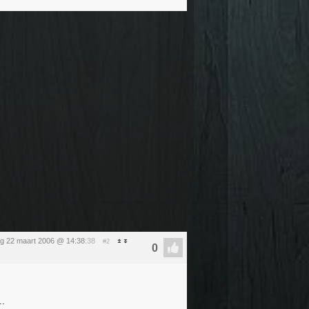
g 22 maart 2006 @ 14:38
:38
#2
..