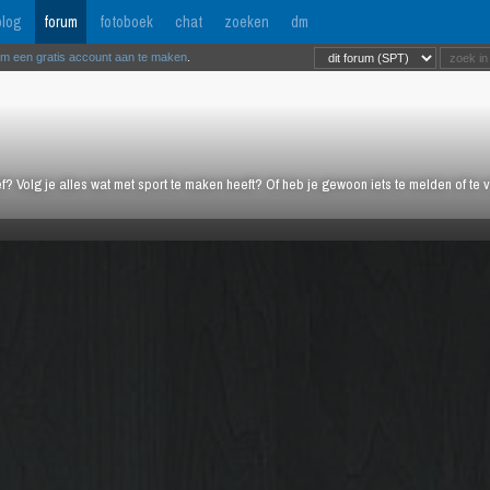
log
forum
fotoboek
chat
zoeken
dm
om een gratis account aan te maken
.
ief? Volg je alles wat met sport te maken heeft? Of heb je gewoon iets te melden of te 