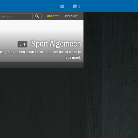
doneren
inbreuk?
Sport Algemeen
SPT
vragen over een sport? Dan is dit het forum waar je
zijn moet.