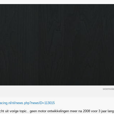
woensda
racing.nl/nl/news.php?newsID=113015
cht uit vorige topic.. geen motor ontwikkelingen meer na 2008 voor 3 jaar lang