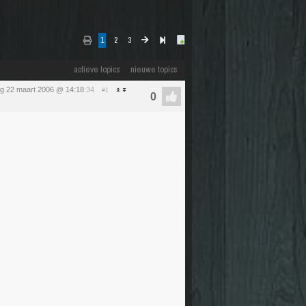
1
2
3
actieve topics
nieuwe topics
g 22 maart 2006 @ 14:18
:34
#1