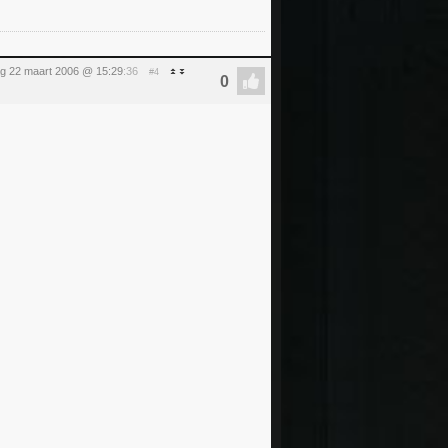
g 22 maart 2006 @ 15:29
:36
#4