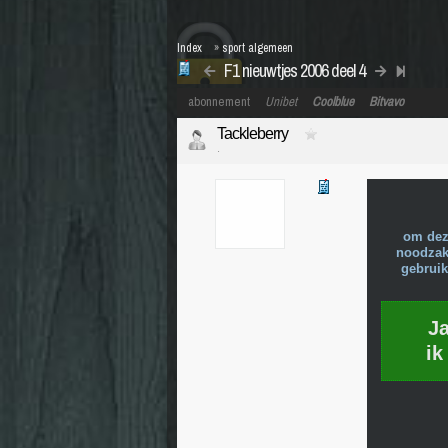
Index
»
sport algemeen
F1 nieuwtjes 2006 deel 4
abonnement
Unibet
Coolblue
Bitvavo
Tackleberry
.
om dez
noodzake
gebruik
J
ik