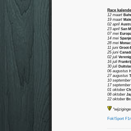
Race kalende
12 maart
Bahr
19 maart
Male
02 april
Austr
23 april
San M
07 mei
Europa
14 mei
Spanje
28 mei
Monaco
11 juni
Groot-B
25 juni
Canada
02 juli
Verenig
16 juli
Frankri
30 juli
Duitsl
06 augustus
H
27 augustus
T
10 september
17 septembe
01 oktober
Ch
08 oktober
Ja
22 oktober
Bra
*wijziging
Fok!Sport F1