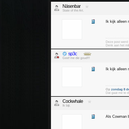
Näsenbar
State of the Art.
Ik kijk alleen
Deze post werd 
Denk aan het mil
sp3c
Geef me die goud!!!
Ik kijk alleen
Op
zondag 8 d
Dat gaat me te di
Cockwhale
Ik bijt.
Als Cowman b