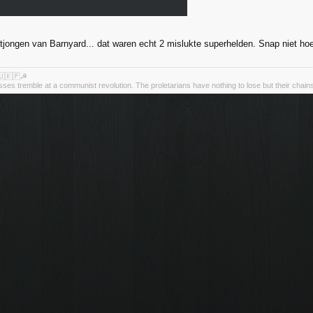
jongen van Barnyard... dat waren echt 2 mislukte superhelden. Snap niet hoe
🇺🇰🇵☭
asses tremble at a communist revolution. The proletarians have nothing to lose but their chain