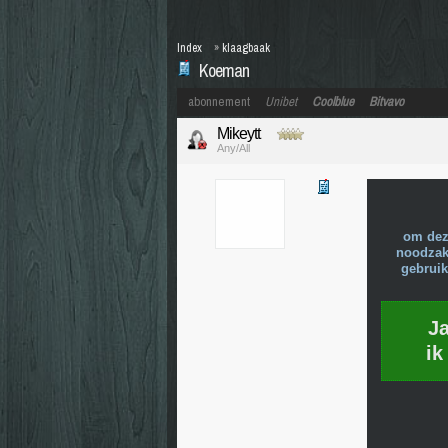
Index
»
klaagbaak
Koeman
abonnement
Unibet
Coolblue
Bitvavo
Mikeytt
Any/All
om dez
noodzake
gebruik
J
ik