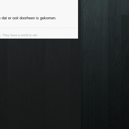
 dat er ooit doorheen is gekomen.
s. They have a world to win.