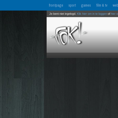
frontpage
sport
games
film & tv
web
Je bent niet ingelogd.
Klik hier om in te loggen
of
hier 