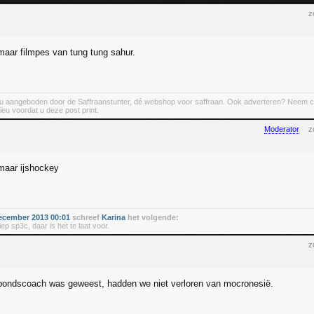
z
 maar filmpes van tung tung sahur.
u aangeboden door de Saffraanstunter, dé webshop voor saffraan. Ook adverteren? Neem co
ieu voordat u deze post print.
Moderator
z
 maar ijshockey
ecember 2013 00:01
schreef
Karina
het volgende:
ep sp3c, daar is het te laat voor.
z
ondscoach was geweest, hadden we niet verloren van mocronesië.