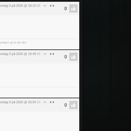
ondag 5 juli 2026 @ 18:15
:08
#2
ntact op in de dm.
ondag 5 juli 2026 @ 19:49
:35
#3
ondag 5 juli 2026 @ 20:54
:20
#4