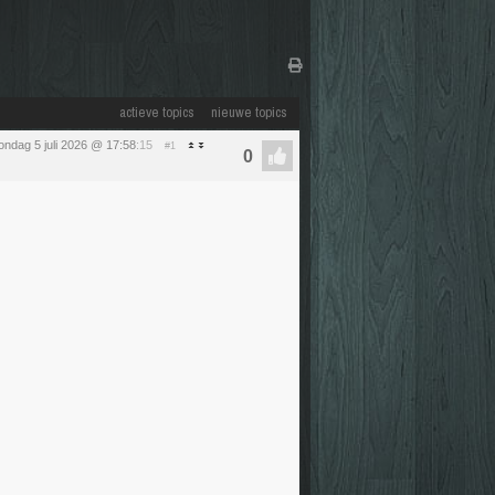
actieve topics
nieuwe topics
ondag 5 juli 2026 @ 17:58
:15
#1