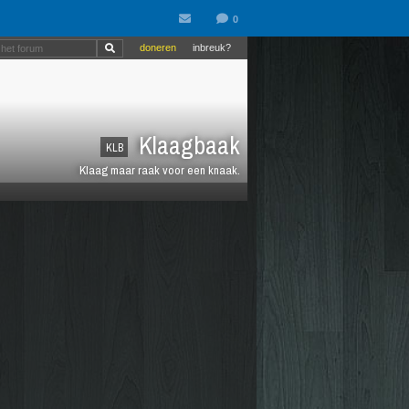
doneren
inbreuk?
Klaagbaak
KLB
Klaag maar raak voor een knaak.