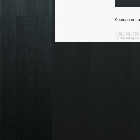
Koeman en rat
🇨🇳🇻🇳🇱🇦🇨
Let the ruling cl