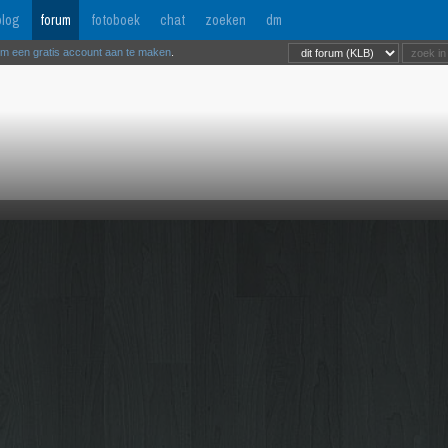
log
forum
fotoboek
chat
zoeken
dm
om een gratis account aan te maken
.